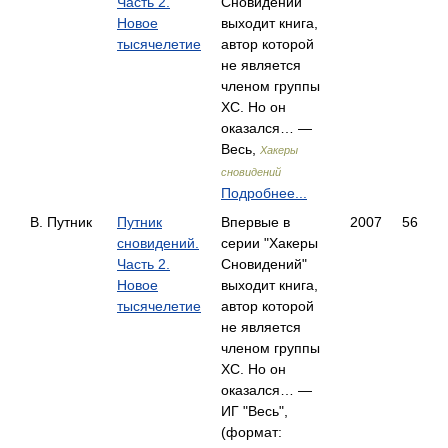
Часть 2.
Сновидений"
Новое
выходит книга,
тысячелетие
автор которой
не является
членом группы
ХС. Но он
оказался… —
Весь,
Хакеры
сновидений
Подробнее...
В. Путник
Путник
Впервые в
2007
56
сновидений.
серии "Хакеры
Часть 2.
Сновидений"
Новое
выходит книга,
тысячелетие
автор которой
не является
членом группы
ХС. Но он
оказался… —
ИГ "Весь",
(формат: