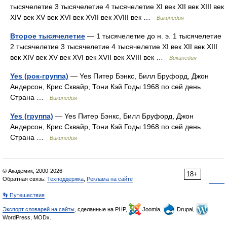
тысячелетие 3 тысячелетие 4 тысячелетие XI век XII век XIII век
XIV век XV век XVI век XVII век XVIII век …
Википедия
Второе тысячелетие
— 1 тысячелетие до н. э. 1 тысячелетие
2 тысячелетие 3 тысячелетие 4 тысячелетие XI век XII век XIII
век XIV век XV век XVI век XVII век XVIII век …
Википедия
Yes (рок-группа)
— Yes Питер Бэнкс, Билл Бруфорд, Джон
Андерсон, Крис Сквайр, Тони Кэй Годы 1968 по сей день
Страна …
Википедия
Yes (группа)
— Yes Питер Бэнкс, Билл Бруфорд, Джон
Андерсон, Крис Сквайр, Тони Кэй Годы 1968 по сей день
Страна …
Википедия
© Академик, 2000-2026
18+
Обратная связь:
Техподдержка
,
Реклама на сайте
👣 Путешествия
Экспорт словарей на сайты
, сделанные на PHP,
Joomla,
Drupal,
WordPress, MODx.