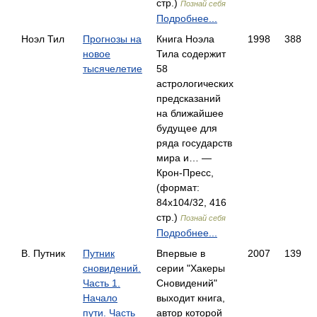
стр.)
Познай себя
Подробнее...
Ноэл Тил
Прогнозы на
Книга Ноэла
1998
388
новое
Тила содержит
тысячелетие
58
астрологических
предсказаний
на ближайшее
будущее для
ряда государств
мира и… —
Крон-Пресс,
(формат:
84x104/32, 416
стр.)
Познай себя
Подробнее...
В. Путник
Путник
Впервые в
2007
139
сновидений.
серии "Хакеры
Часть 1.
Сновидений"
Начало
выходит книга,
пути. Часть
автор которой