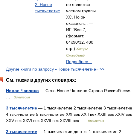
2. Новое
не является
тысячелетие
членом группы
ХС. Но он
оказался… —
ИГ "Весь",
(формат:
84x90/32, 480
стр.)
Хакеры
Сновидений
Подробнее...
Другие книги по запросу «Новое тысячелетие» >>
См. также в других словарях:
Новое Чаплино
— Село Новое Чаплино Страна РоссияРоссия
…
Википедия
3 тысячелетие
— 1 тысячелетие 2 тысячелетие 3 тысячелетие
4 тысячелетие 5 тысячелетие XXI век XXII век XXIII век XXIV век
XXV век XXVI век XXVII век XXVIII век …
Википедия
2 тысячелетие
— 1 тысячелетие до н. э. 1 тысячелетие 2