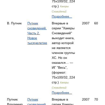
75x100/32, 224
стр.)
Хакеры
Сновидений
Подробнее...
В. Путник
Путник
Впервые в
2007
60
сновидений.
серии "Хакеры
Часть 2.
Сновидений"
Новое
выходит книга,
тысячелетие
автор которой
не является
членом группы
ХС. Но он
оказался… —
ИГ "Весь",
(формат:
75x100/32, 224
стр.)
Хакеры
Сновидений
Подробнее...
Путник
Путник
Впервые в
2007
70
Владимир
сновидений.
серии Хакеры