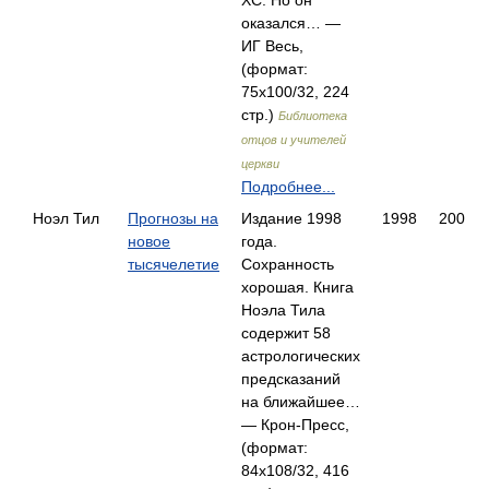
ХС. Но он
оказался… —
ИГ Весь,
(формат:
75x100/32, 224
стр.)
Библиотека
отцов и учителей
церкви
Подробнее...
Ноэл Тил
Прогнозы на
Издание 1998
1998
200
новое
года.
тысячелетие
Сохранность
хорошая. Книга
Ноэла Тила
содержит 58
астрологических
предсказаний
на ближайшее…
— Крон-Пресс,
(формат:
84x108/32, 416