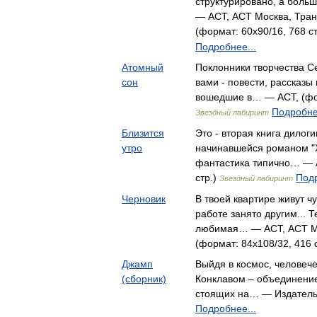
структурировано, а боль
— АСТ, АСТ Москва, Транз
(формат: 60x90/16, 768 с
Подробнее...
Атомный
Поклонники творчества С
сон
вами - повести, рассказы 
вошедшие в… — АСТ, (фор
Подробне
Звездный лабиринт
Близится
Это - вторая книга дилоги
утро
начинавшейся романом "Х
фантастика типично… — А
стр.)
Подр
Звездный лабиринт
Черновик
В твоей квартире живут ч
работе занято другим... Т
любимая… — АСТ, АСТ Мо
(формат: 84x108/32, 416 
Джамп
Выйдя в космос, человече
(сборник)
Конклавом – объединени
стоящих на… — Издатель
Подробнее...