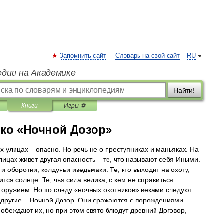
Запомнить сайт
Словарь на свой сайт
RU
едии на Академике
Найти!
Книги
Игры ⚽
нко «Ночной Дозор»
х улицах – опасно. Но речь не о преступниках и маньяках. На
лицах живет другая опасность – те, что называют себя Иными.
и оборотни, колдуньи иведьмаки. Те, кто выходит на охоту,
ится солнце. Те, чья сила велика, с кем не справиться
оружием. Но по следу «ночных охотников» веками следуют
 другие – Ночной Дозор. Они сражаются с порождениями
побеждают их, но при этом свято блюдут древний Договор,