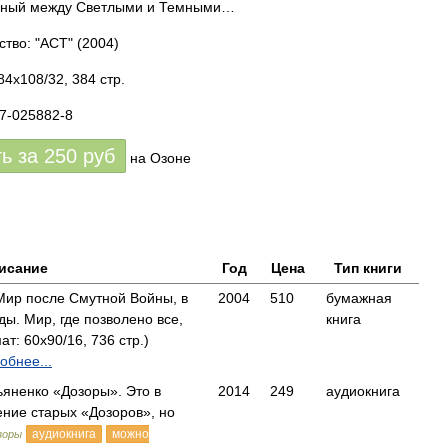
нный между Светлыми и Темными…
ство: "АСТ"
(2004)
84x108/32, 384 стр.
17-025882-8
ть за
250
руб
на Озоне
исание
Год
Цена
Тип книги
Мир после Смутной Войны, в
2004
510
бумажная
ы. Мир, где позволено все,
книга
т: 60x90/16, 736 стр.)
обнее...
ьяненко «Дозоры». Это в
2014
249
аудиокнига
ние старых «Дозоров», но
аудиокнига
можно
зоры