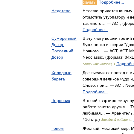
Подробнее...
скачать
Недотепа
Нелегко придется юному
отомстить узурпатору и в
так много… — АСТ, (форма
Подробнее...
Сумеречный
В эту книгу вошли третий
Дозор.
Лукьяненко из серии "Доз
Последний
Ночного… — АСТ, АСТ Мос
Дозор
Neoclassic, (формат: 84x1
Подробне
лабиринт: коллекция
Холодные
Две тысячи лет назад в м
берега
совершил великое чудо и
Слово, при… — АСТ, Neoc
Подробнее...
Черновик
В твоей квартире живут ч
работе занято другим... Т
любимая… — Хранитель, 
416 стр.)
Звездный лабиринт
Геном
Жесткий, жестокий мир. М