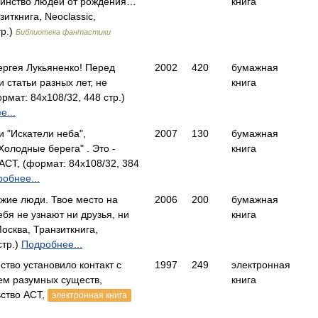
шинство людей от рождения…
книга
иткнига, Neoclassic,
тр.)
Библиотека фантастики
ергея Лукьяненко! Перед
2002
420
бумажная
и статьи разных лет, не
книга
мат: 84x108/32, 448 стр.)
е...
и "Искатели неба",
2007
130
бумажная
олодные берега" . Это -
книга
СТ, (формат: 84x108/32, 384
обнее...
ужие люди. Твое место на
2006
200
бумажная
ебя не узнают ни друзья, ни
книга
сква, Транзиткнига,
стр.)
Подробнее...
ство установило контакт с
1997
249
электронная
ем разумных существ,
книга
ство АСТ,
электронная книга