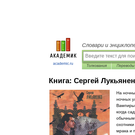
Словари и энциклоп
academic.ru
Толкования
Переводы
Книга:
Сергей Лукьяне
На ночны
ночных у
Вампиры 
когда сад
обычным 
охотники
мрака и 