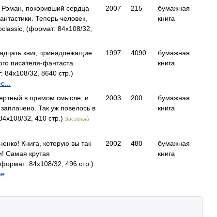
. Роман, покоривший сердца
2007
215
бумажная
антастики. Теперь человек,
книга
lassic, (формат: 84x108/32,
адцать книг, принадлежащие
1997
4090
бумажная
кого писателя-фантаста
книга
 84x108/32, 8640 стр.)
е...
мертный в прямом смысле, и
2003
200
бумажная
 заплачено. Так уж повелось в
книга
4x108/32, 410 стр.)
Звездный
енко! Книга, которую вы так
2002
480
бумажная
и! Самая крутая
книга
ормат: 84x108/32, 496 стр.)
е...