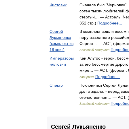
Чистовик
Сначала был "Черновик" 
сотен тысяч любителей ф
стертый… — Астрель, Neoc
352 стр.)
Подробнее...
Сергей
В комплект вошли восемн
Лукьяненко
перу известного российс
(комплект из
Сергея… — АСТ, (формат:
18 книг)
Подробне
Звездный лабиринт
Императоры
Кей Альтос - герой, бесс
иллюзий
за его бессмертие дорого
мире… — АСТ, (формат: 8
Подробнее...
лабиринт
Спектр
Поклонники Сергея Лукьян
долго ждали, - перед вам
отечественная… — АСТ, (ф
Подробне
Звездный лабиринт
Сергей Лукьяненко