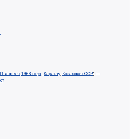
»
11 апреля
1968 года
,
Каратау
,
Казахская ССР
) —
ст
.