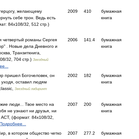
 герцогу, желающему
2009
410
бумажная
ернуть себе трон. Ведь есть
книга
т: 84x108/32, 512 стр.)
 и четвертый романы Сергея
2006
141.4
бумажная
ор" . Новые дела Дневного и
книга
ква, Транзиткнига,
08/32, 704 стр.)
Звездный
е...
ир пришел Богочеловек, он
2002
182
бумажная
, уходя, оставил людям
книга
lassic,
Звездный лабиринт
ужие люди... Твое место на
2007
200
бумажная
ебя не узнают ни друзья, ни
книга
АСТ, (формат: 84x108/32,
Подробнее...
ир, в котором общество четко
2007
277.2
бумажная