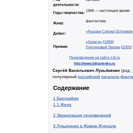
деятельности:
1986 — настоящее время
Годы творчества:
фантастика
Жанр:
«Рыцари Сорока Островов
Дебют:
«Аэлита»
(
1999
)
Премии:
Платиновый Тарлан
(
2005
)
Произведения на сайте Lib.ru
http://www.lukianenko.ru
Серге́й Васи́льевич Лукья́ненко
(род.
популярный
российский
писатель
-
фанта
Содержание
1
Биография
1.1
Жена
2
Экранизация произведений
3
Лукьяненко в Живом Журнале