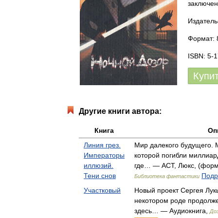
заключе
Издатель
Формат: 
ISBN: 5-
Купи
Другие книги автора:
Книга
Оп
Линия грез.
Мир далекого будущего. 
Императоры
которой погибли миллиард
иллюзий.
где… — АСТ, Люкс, (форма
Тени снов
Подр
Библиотека фантастики
Участковый
Новый проект Сергея Лук
некотором роде продолже
здесь… — Аудиокнига,
До