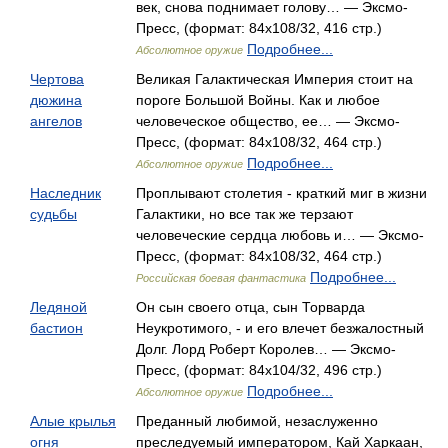
век, снова поднимает голову… — Эксмо-
Пресс, (формат: 84x108/32, 416 стр.)
Подробнее...
Абсолютное оружие
Чертова
Великая Галактическая Империя стоит на
дюжина
пороге Большой Войны. Как и любое
ангелов
человеческое общество, ее… — Эксмо-
Пресс, (формат: 84x108/32, 464 стр.)
Подробнее...
Абсолютное оружие
Наследник
Проплывают столетия - краткий миг в жизни
судьбы
Галактики, но все так же терзают
человеческие сердца любовь и… — Эксмо-
Пресс, (формат: 84x108/32, 464 стр.)
Подробнее...
Российская боевая фантастика
Ледяной
Он сын своего отца, сын Торварда
бастион
Неукротимого, - и его влечет безжалостный
Долг. Лорд Роберт Королев… — Эксмо-
Пресс, (формат: 84x104/32, 496 стр.)
Подробнее...
Абсолютное оружие
Алые крылья
Преданный любимой, незаслуженно
огня
преследуемый императором, Кай Харкаан,