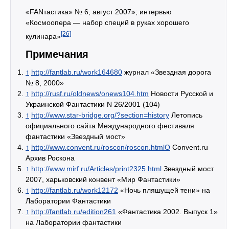
«FANтастика» № 6, август 2007»; интервью
«Космоопера — набор специй в руках хорошего
[26]
кулинара»
Примечания
↑
http://fantlab.ru/work164680
журнал «Звездная дорога
№ 8, 2000»
↑
http://rusf.ru/oldnews/onews104.htm
Новости Русской и
Украинской Фантастики N 26/2001 (104)
↑
http://www.star-bridge.org/?section=history
Летопись
официального сайта Международного фестиваля
фантастики «Звездный мост»
↑
http://www.convent.ru/roscon/roscon.htmlО
Сonvent.ru
Архив Роскона
↑
http://www.mirf.ru/Articles/print2325.html
Звездный мост
2007, харьковский конвент «Мир Фантастики»
↑
http://fantlab.ru/work12172
«Ночь пляшущей тени» на
Лаборатории Фантастики
↑
http://fantlab.ru/edition261
«Фантастика 2002. Выпуск 1»
на Лаборатории фантастики