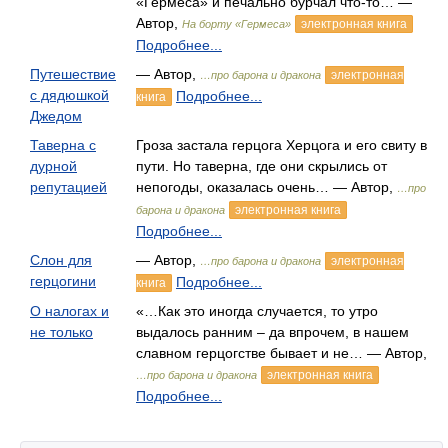
«Гермеса» и печально бурчал что-то… —
Автор,
электронная книга
На борту «Гермеса»
Подробнее...
Путешествие
— Автор,
электронная
…про барона и дракона
с дядюшкой
Подробнее...
книга
Джедом
Таверна с
Гроза застала герцога Херцога и его свиту в
дурной
пути. Но таверна, где они скрылись от
репутацией
непогоды, оказалась очень… — Автор,
…про
электронная книга
барона и дракона
Подробнее...
Слон для
— Автор,
электронная
…про барона и дракона
герцогини
Подробнее...
книга
О налогах и
«…Как это иногда случается, то утро
не только
выдалось ранним – да впрочем, в нашем
славном герцогстве бывает и не… — Автор,
электронная книга
…про барона и дракона
Подробнее...