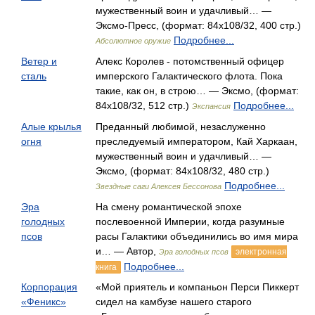
мужественный воин и удачливый… —
Эксмо-Пресс, (формат: 84x108/32, 400 стр.)
Подробнее...
Абсолютное оружие
Ветер и
Алекс Королев - потомственный офицер
сталь
имперского Галактического флота. Пока
такие, как он, в строю… — Эксмо, (формат:
84x108/32, 512 стр.)
Подробнее...
Экспансия
Алые крылья
Преданный любимой, незаслуженно
огня
преследуемый императором, Кай Харкаан,
мужественный воин и удачливый… —
Эксмо, (формат: 84x108/32, 480 стр.)
Подробнее...
Звездные саги Алексея Бессонова
Эра
На смену романтической эпохе
голодных
послевоенной Империи, когда разумные
псов
расы Галактики объединились во имя мира
и… — Автор,
электронная
Эра голодных псов
Подробнее...
книга
Корпорация
«Мой приятель и компаньон Перси Пиккерт
«Феникс»
сидел на камбузе нашего старого