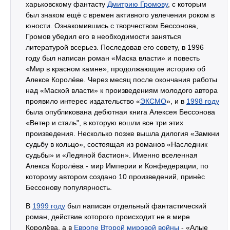
харьковскому фантасту
Дмитрию Громову
, с которым
был знаком ещё с времен активного увлечения роком в
юности. Ознакомившись с творчеством Бессонова,
Громов убедил его в необходимости заняться
литературой всерьез. Последовав его совету, в 1996
году был написан роман «Маска власти» и повесть
«Мир в красном камне», продолжающие историю об
Алексе Королёве. Через месяц после окончания работы
над «Маской власти» к произведениям молодого автора
проявило интерес издательство «
ЭКСМО
», и в
1998 году
была опубликована дебютная книга Алексея Бессонова
«Ветер и сталь", в которую вошли все три этих
произведения. Несколько позже вышла дилогия «Замкни
судьбу в кольцо», состоящая из романов «Наследник
судьбы» и «Ледяной бастион». Именно вселенная
Алекса Королёва - мир Империи и Конфедерации, по
которому автором создано 10 произведений, принёс
Бессонову популярность.
В
1999 году
был написан отдельный фантастический
роман, действие которого происходит не в мире
Королёва, а в
Европе
Второй мировой войны
- «Алые