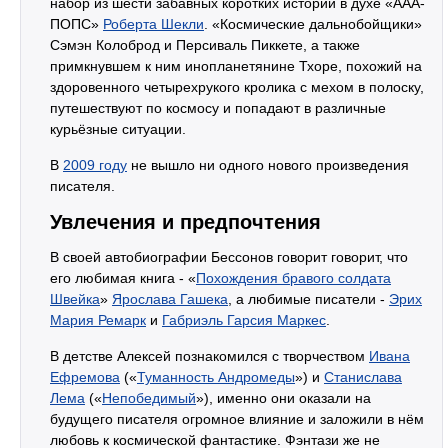
набор из шести забавных коротких историй в духе «ААА-
ПОПС»
Роберта Шекли
. «Космические дальнобойщики»
Сэмэн Колоброд и Персиваль Пиккете, а также
примкнувшем к ним инопланетянине Тхоре, похожий на
здоровенного четырехрукого кролика с мехом в полоску,
путешествуют по космосу и попадают в различные
курьёзные ситуации.
В
2009 году
не вышло ни одного нового произведения
писателя.
Увлечения и предпочтения
В своей автобиографии Бессонов говорит говорит, что
его любимая книга - «
Похождения бравого солдата
Швейка
»
Ярослава Гашека
, а любимые писатели -
Эрих
Мария Ремарк
и
Габриэль Гарсия Маркес
.
В детстве Алексей познакомился с творчеством
Ивана
Ефремова
(«
Туманность Андромеды
») и
Станислава
Лема
(«
Непобедимый
»), именно они оказали на
будущего писателя огромное влияние и заложили в нём
любовь к космической фантастике. Фэнтази же не