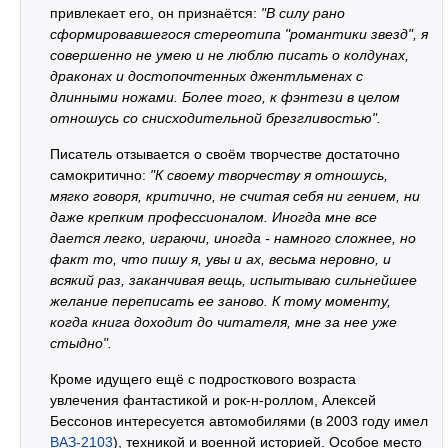
привлекает его, он признаётся:
"В силу рано
сформировавшегося стереотипа "романтики звезд", я
совершенно не умею и не люблю писать о колдунах,
драконах и достопочтенных джентльменах с
длинными ножами. Более того, к фэнтези в целом
отношусь со снисходительной брезгливостью".
Писатель отзывается о своём творчестве достаточно
самокритично:
"К своему творчеству я отношусь,
мягко говоря, критично, не считая себя ни гением, ни
даже крепким профессионалом. Иногда мне все
дается легко, играючи, иногда - намного сложнее, но
факт то, что пишу я, увы и ах, весьма неровно, и
всякий раз, заканчивая вещь, испытываю сильнейшее
желание переписать ее заново. К тому моменту,
когда книга доходит до читателя, мне за нее уже
стыдно".
Кроме идущего ещё с подросткового возраста
увлечения фантастикой и рок-н-роллом, Алексей
Бессонов интересуется автомобилями (в 2003 году имел
ВАЗ-2103
), техникой и военной историей. Особое место