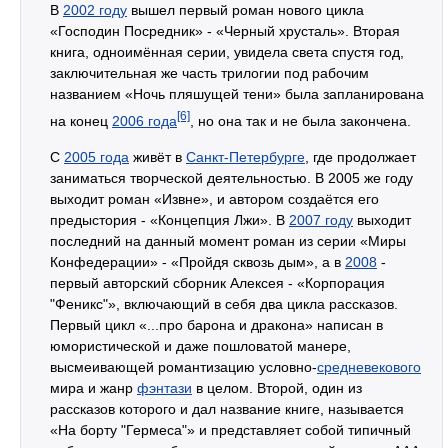
В
2002 году
вышел первый роман нового цикла
«Господин Посредник» - «Черный хрусталь». Вторая
книга, одноимённая серии, увидела света спустя год,
заключительная же часть трилогии под рабочим
названием «Ночь пляшущей тени» была запланирована
[6]
на конец
2006 года
, но она так и не была закончена.
С
2005 года
живёт в
Санкт-Петербурге
, где продолжает
заниматься творческой деятельностью. В 2005 же году
выходит роман «Извне», и автором создаётся его
предыстория - «Концепция Лжи». В
2007 году
выходит
последний на данный момент роман из серии «Миры
Конфедерации» - «Пройдя сквозь дым», а в
2008
-
первый авторский сборник Алексея - «Корпорация
"Феникс"», включающий в себя два цикла рассказов.
Первый цикл «...про барона и дракона» написан в
юмористической и даже пошловатой манере,
высмеивающей романтизацию условно-
средневекового
мира и жанр
фэнтази
в целом. Второй, один из
рассказов которого и дал название книге, называется
«На борту "Гермеса"» и представляет собой типичный