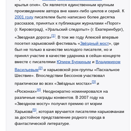
крылья огня». Он является единственным крупным
произведением автора вне каких-либо циклов и серий. К
2001 году
писателем было написано более десятка
рассказов, принятых к публикации журналами «Порог»
(г. Кировоград), «Уральский следопыт» (г. Екатеринбург),
[1]
«Звездная дорога»
. В том же году Алексей впервые
посетил харьковский фестиваль «
Звёздный мост
», где
был не только в качестве молодого писателя, но и
принял участие в качестве ударника в сейшн-концерте
вместе с писателями
Юлием Буркиным
и
Владимиром
[2]
Васильевым
и харьковской рок-группы «Пасхальное
Шествие». Впоследствии Бессонов участвовал
[3]
практически во всех «Звёздных мостах»
и
[4]
«Росконах»
. Неоднократно номинировался на
различные награды конвентов. В 2007 году на
«Звездном мосту» получил премию от мэрии
[5]
Харькова
, которая вручается писателям-харьковчанам
за достойное представление родного города в
фантастической литературе.