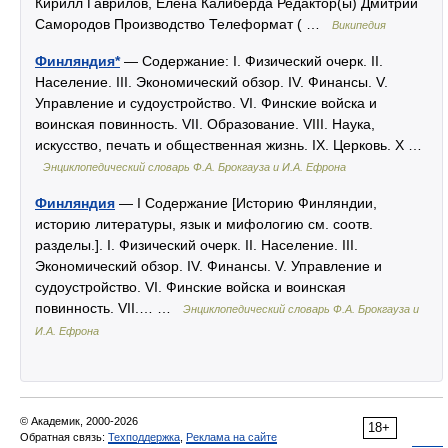
Кирилл Гаврилов, Елена Калиберда Редактор(ы) Дмитрий
Самородов Производство Телеформат ( …
Википедия
Финляндия*
— Содержание: I. Физический очерк. II.
Население. III. Экономический обзор. IV. Финансы. V.
Управление и судоустройство. VI. Финские войска и
воинская повинность. VII. Образование. VIII. Наука,
искусство, печать и общественная жизнь. IX. Церковь. X …
Энциклопедический словарь Ф.А. Брокгауза и И.А. Ефрона
Финляндия
— I Содержание [Историю Финляндии,
историю литературы, язык и мифологию см. соотв.
разделы.]. I. Физический очерк. II. Население. III.
Экономический обзор. IV. Финансы. V. Управление и
судоустройство. VI. Финские войска и воинская
повинность. VII.… …
Энциклопедический словарь Ф.А. Брокгауза и
И.А. Ефрона
© Академик, 2000-2026
18+
Обратная связь:
Техподдержка
,
Реклама на сайте