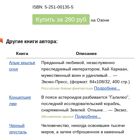
ISBN: 5-251-00135-5
Купить за
280
руб
на Озоне
Другие книги автора:
Книга
Описание
Алые крылья
Преданный любимой, незаслуженно
огня
преследуемый императором, Кай Харкаан,
мужественный воин и удачливый… —
Эксмо-Пресс, (формат: 84x108/32, 400 стр.)
Подробнее...
Российская боевая фантастика
Концепция
В поясе астероидов разбивается "Галилео",
лжи
последний исследовательский корабль,
снаряженный Землей. Отныне… — Эксмо,
Подробнее...
Абсолютное оружие
Черный
Человечество, некогда освоившее тысячи
хрусталь
миров, а затем отброшенное в каменный