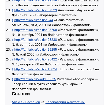
↑
http://fantlab.ru/edition21356
«Космическая фантастика,
или Космос будет нашим!» на Лаборатории фантастики
↑
http://fantlab.ru/edition37529
Антология «Иду на мы!
Дранг нах...» на Лаборатории фантастики
↑
http://fantlab.ru/edition244
«Наша фантастика.
Альманах», № 3, 2001 на Лаборатории фантастики
↑
http://fantlab.ru/edition23700
«Реальность фантастики»,
№ 10, октябрь 2004 на Лаборатории фантастики
↑
http://fantlab.ru/edition25238
«Реальность фантастики»,
№ 9, сентябрь 2005 на Лаборатории фантастики
↑
http://fantlab.ru/edition25285
«Реальность фантастики»,
№ 5, май 2006 на Лаборатории фантастики
↑
http://fantlab.ru/edition25422
«Реальность фантастики»,
№ 1, январь 2008 на Лаборатории фантастики
↑
http://fantlab.ru/edition13624
«Если» № 3, март 2007 на
Лаборатории фантастики
↑
http://fantlab.ru/work139525
Интервью «Космоопера —
набор специй в руках хорошего кулинара» на
Лаборатории фантастики
Ссылки
Алексей Бессонов
на
Лаборатории Фантастики