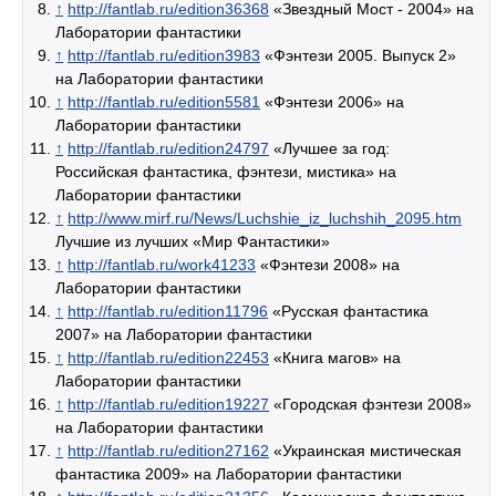
↑
http://fantlab.ru/edition36368
«Звездный Мост - 2004» на
Лаборатории фантастики
↑
http://fantlab.ru/edition3983
«Фэнтези 2005. Выпуск 2»
на Лаборатории фантастики
↑
http://fantlab.ru/edition5581
«Фэнтези 2006» на
Лаборатории фантастики
↑
http://fantlab.ru/edition24797
«Лучшее за год:
Российская фантастика, фэнтези, мистика» на
Лаборатории фантастики
↑
http://www.mirf.ru/News/Luchshie_iz_luchshih_2095.htm
Лучшие из лучших «Мир Фантастики»
↑
http://fantlab.ru/work41233
«Фэнтези 2008» на
Лаборатории фантастики
↑
http://fantlab.ru/edition11796
«Русская фантастика
2007» на Лаборатории фантастики
↑
http://fantlab.ru/edition22453
«Книга магов» на
Лаборатории фантастики
↑
http://fantlab.ru/edition19227
«Городская фэнтези 2008»
на Лаборатории фантастики
↑
http://fantlab.ru/edition27162
«Украинская мистическая
фантастика 2009» на Лаборатории фантастики