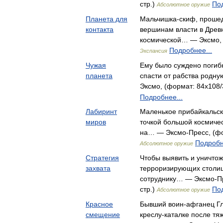
стр.)
Под
Абсолютное оружие
Планета для
Мальчишка-скиф, прошед
контакта
вершинам власти в Древн
космической… — Эксмо, (
Подробнее...
Экспансия
Чужая
Ему было суждено погибн
планета
спасти от рабства родн
Эксмо, (формат: 84x108/
Подробнее...
Лабиринт
Маленькое прибайкальск
миров
точкой большой космиче
на… — Эксмо-Пресс, (фор
Подробн
Абсолютное оружие
Стратегия
Чтобы выявить и уничтож
захвата
терроризирующих столи
сотруднику… — Эксмо-Пр
стр.)
Под
Абсолютное оружие
Красное
Бывший воин-афганец Гл
смещение
креслу-каталке после тя