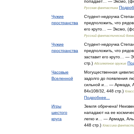
попадает… — Эксмо, (фор
Подроб
Русская фантастика
Чужие
Студент-недоучка Степан
пространства
предположить, что рядов
его круто… — Эксмо, (фо
Русский фантастический боев
Чужие
Студент-недоучка Степан
пространства
предположить, что рядов
заставит его круто… — Э
стр.)
Под
Абсолютное оружие
Часовые
Могущественная цивилиз
Вселенной
задолго до появления л
сильной и… — Армада, А
84x108/32, 448 стр.)
Класс
Подробнее...
Игры
Земля обречена! Неизве
шестого
нападают на ее космичес
круга
легко и… — Армада, Альф
448 стр.)
Классика фантасти