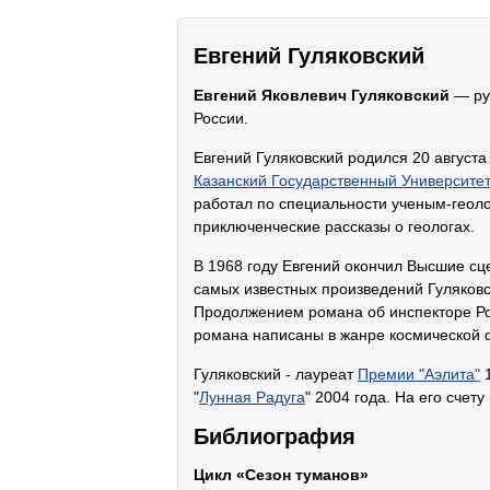
Евгений Гуляковский
Евгений Яковлевич Гуляковский
— рус
России.
Евгений Гуляковский родился 20 августа
Казанский Государственный Университе
работал по специальности ученым-геол
приключенческие рассказы о геологах.
В 1968 году Евгений окончил Высшие сц
самых известных произведений Гуляковс
Продолжением романа об инспекторе Рот
романа написаны в жанре космической 
Гуляковский - лауреат
Премии "Аэлита"
1
"
Лунная Радуга
" 2004 года. На его счет
Библиография
Цикл «Сезон туманов»