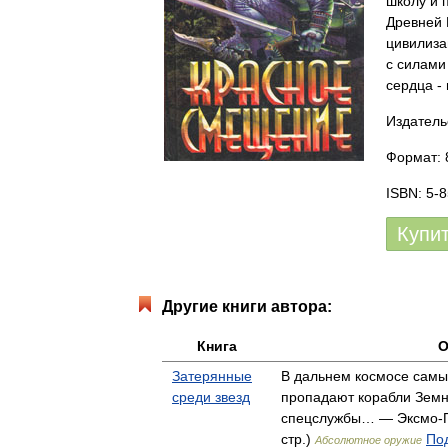
школу и 
Древней 
цивилиза
с силами
сердца -
Издатель
Формат: 
ISBN: 5-
Купи
Другие книги автора:
Книга
О
Затерянные
В дальнем космосе сам
среди звезд
пропадают корабли Земн
спецслужбы… — Эксмо-Пр
стр.)
Под
Абсолютное оружие