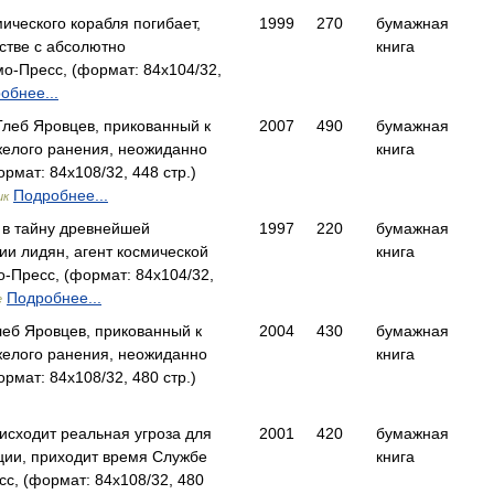
ического корабля погибает,
1999
270
бумажная
стве с абсолютно
книга
-Пресс, (формат: 84x104/32,
обнее...
Глеб Яровцев, прикованный к
2007
490
бумажная
желого ранения, неожиданно
книга
мат: 84x108/32, 448 стр.)
Подробнее...
ик
 в тайну древнейшей
1997
220
бумажная
ии лидян, агент космической
книга
-Пресс, (формат: 84x104/32,
Подробнее...
е
еб Яровцев, прикованный к
2004
430
бумажная
желого ранения, неожиданно
книга
мат: 84x108/32, 480 стр.)
 исходит реальная угроза для
2001
420
бумажная
ии, приходит время Службе
книга
, (формат: 84x108/32, 480