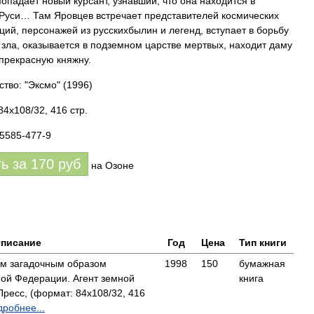
попадает новый курсант, узнавший, что она находится в
Руси… Там Яровцев встречает представителей космических
ций, персонажей из русскихбылин и легенд, вступает в борьбу
 зла, оказывается в подземном царстве мертвых, находит даму
 прекрасную княжну.
ство: "Эксмо"
(1996)
84x108/32, 416 стр.
85585-477-9
ть за
170
руб
на Озоне
писание
Год
Цена
Тип книги
ым загадочным образом
1998
150
бумажная
ой Федерации. Агент земной
книга
есс, (формат: 84x108/32, 416
робнее...