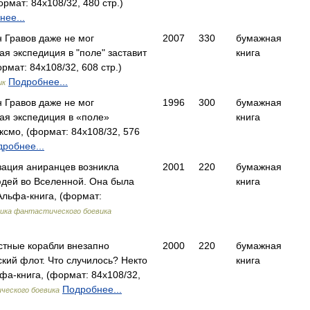
мат: 84x108/32, 480 стр.)
нее...
 Гравов даже не мог
2007
330
бумажная
ая экспедиция в "поле" заставит
книга
рмат: 84x108/32, 608 стр.)
Подробнее...
ик
 Гравов даже не мог
1996
300
бумажная
ая экспедиция в «поле»
книга
ксмо, (формат: 84x108/32, 576
робнее...
ация аниранцев возникла
2001
220
бумажная
юдей во Вселенной. Она была
книга
льфа-книга, (формат:
ика фантастического боевика
стные корабли внезапно
2000
220
бумажная
кий флот. Что случилось? Некто
книга
а-книга, (формат: 84x108/32,
Подробнее...
ческого боевика