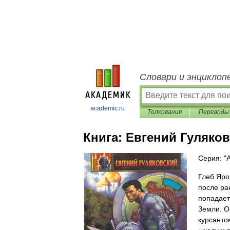
Словари и энциклоп
academic.ru
Толкования
Переводы
Книга:
Евгений Гуляко
Серия: "
Глеб Яро
после ра
попадает
Земли. О
курсанто