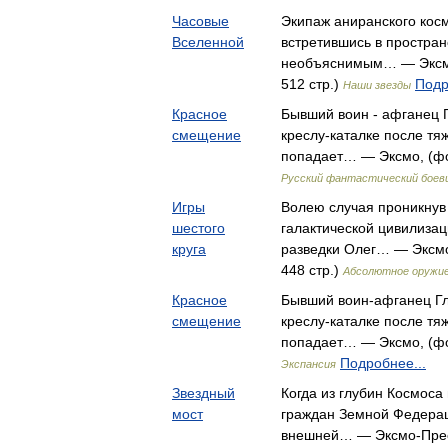
Часовые
Экипаж аниранского косм
Вселенной
встретившись в простран
необъяснимым… — Эксмо
512 стр.)
Подр
Наши звезды
Красное
Бывший воин - афганец 
смещение
креслу-каталке после тя
попадает… — Эксмо, (фор
Русский фантастический боев
Игры
Волею случая проникнув
шестого
галактической цивилизац
круга
разведки Олег… — Эксмо
448 стр.)
Абсолютное оружи
Красное
Бывший воин-афганец Гл
смещение
креслу-каталке после тя
попадает… — Эксмо, (фор
Подробнее...
Экспансия
Звездный
Когда из глубин Космоса
мост
граждан Земной Федерац
внешней… — Эксмо-Пресс