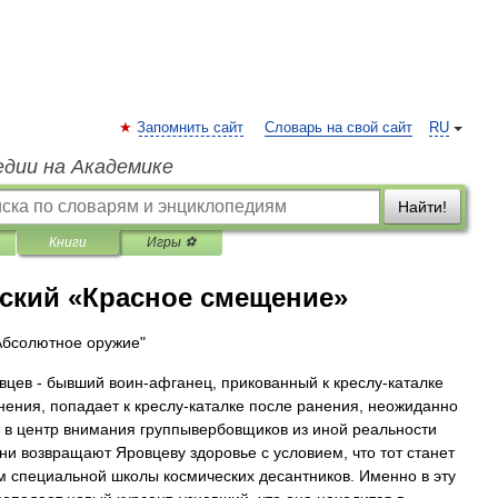
Запомнить сайт
Словарь на свой сайт
RU
едии на Академике
Найти!
Книги
Игры ⚽
вский «Красное смещение»
Абсолютное оружие"
вцев - бывший воин-афганец, прикованный к креслу-каталке
нения, попадает к креслу-каталке после ранения, неожиданно
 в центр внимания группывербовщиков из иной реальности
ни возвращают Яровцеву здоровье с условием, что тот станет
м специальной школы космических десантников. Именно в эту