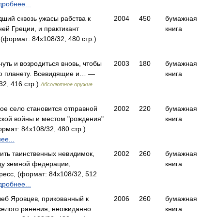
робнее...
ший сквозь ужасы рабства к
2004
450
бумажная
ей Греции, и практикант
книга
формат: 84x108/32, 480 стр.)
уть и возродиться вновь, чтобы
2003
180
бумажная
ую планету. Всевидящие и… —
книга
32, 416 стр.)
Абсолютное оружие
ое село становится отправной
2002
220
бумажная
ской войны и местом "рождения"
книга
мат: 84x108/32, 480 стр.)
ее...
ить таинственных невидимок,
2002
260
бумажная
цу земной федерации,
книга
есс, (формат: 84x108/32, 512
робнее...
еб Яровцев, прикованный к
2006
260
бумажная
желого ранения, неожиданно
книга