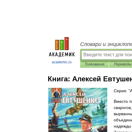
Словари и энциклоп
academic.ru
Толкования
Переводы
Книга:
Алексей Евтуше
Серия: "
Вместо т
сварогов
вырванны
объедини
надежды 