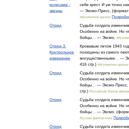
колесами -
себе крест. И уж точно н
звезды
— Эксмо-Пресс, (формат: 
Подробне
Абсолютное оружие
Отряд
Судьба солдата изменчив
Особенно на войне. Но ч
бойцы… — Эксмо,
Абсолю
Отряд-3.
Кровавым летом 1943 год
Контрольное
похищены из самого пекл
измерение
могущественными… — Экс
416 стр.)
Абсолютное оружие
Отряд
Судьба солдата изменчив
Особенно на войне. Но ч
бойцы… — Эксмо-Пресс, 
стр.)
Российская боевая фант
Отряд
Судьба солдата изменчив
Особенно на войне. Но ч
бойцы… — Эксмо, (формат
Подробн
Русская фантастика
Отряд
Судьба солдата изменчив