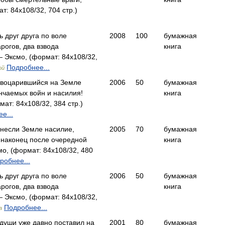
: 84x108/32, 704 стр.)
ь друг друга по воле
2008
100
бумажная
рогов, два взвода
книга
 Эксмо, (формат: 84x108/32,
Подробнее...
ой
, воцарившийся на Земле
2006
50
бумажная
нчаемых войн и насилия!
книга
т: 84x108/32, 384 стр.)
е...
несли Земле насилие,
2005
70
бумажная
 наконец после очередной
книга
, (формат: 84x108/32, 480
робнее...
ь друг друга по воле
2006
50
бумажная
рогов, два взвода
книга
 Эксмо, (формат: 84x108/32,
Подробнее...
а
 души уже давно поставил на
2001
80
бумажная