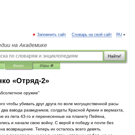
Запомнить сайт
Словарь на свой сайт
RU
едии на Академике
Найти!
Книги
Игры ⚽
нко «Отряд-2»
Абсолютное оружие"
ого чтобы убивать друг друга по воле могущественной расы
, два взвода разведчиков, солдаты Красной Армии и вермахта,
е из лета 43-го и перенесенные на планету Пейяна,
лись и начали свою войну. С верой в победу и почти без
на возвращение. Теперь их осталось всего девять.