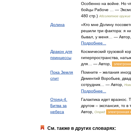
Особенно на войне. Но ч
бойцы Рабоче … — Эксмо-
480 стр.)
Абсолютное оружие
Долина
«Кто мне Долину посовет
решили три фактора: я н
бывал, у меня… — Автор
Подробнее...
Дракон для
Космический грузовой ко
принцессы
гиперпространства, наты
для… — Автор,
электронн
Пока Земля
Помните – желания иногд
спит
Дементий Воробьев, двадц
сотрудник… — Автор,
Нов
Подробнее...
Отряд-4.
Галактика идет вразнос. Т
Битва за
другом – экспансия, то 
небеса
Автор,
электронная 
Отряд
См. также в других словарях: