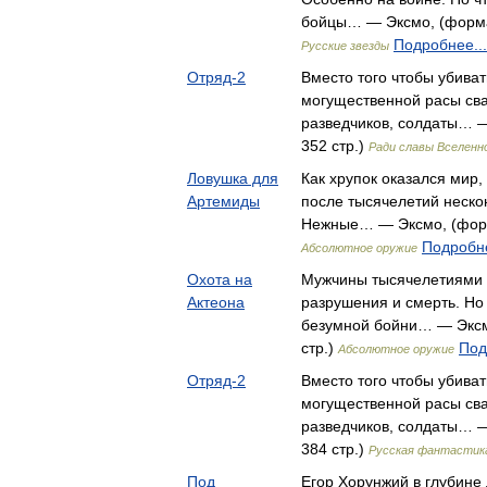
бойцы… — Эксмо, (формат
Подробнее...
Русские звезды
Отряд-2
Вместо того чтобы убиват
могущественной расы сва
разведчиков, солдаты… —
352 стр.)
Ради славы Вселенн
Ловушка для
Как хрупок оказался мир
Артемиды
после тысячелетий неско
Нежные… — Эксмо, (форма
Подробне
Абсолютное оружие
Охота на
Мужчины тысячелетиями 
Актеона
разрушения и смерть. Но
безумной бойни… — Эксмо
стр.)
Под
Абсолютное оружие
Отряд-2
Вместо того чтобы убиват
могущественной расы сва
разведчиков, солдаты… —
384 стр.)
Русская фантастик
Под
Егор Хорунжий в глубине