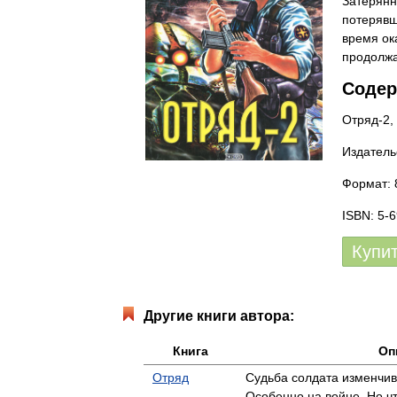
Затерянн
потерявш
время ок
продолжа
Содер
Отряд-2,
Издатель
Формат: 
ISBN: 5-
Купи
Другие книги автора:
Книга
Оп
Отряд
Судьба солдата изменчив
Особенно на войне. Но ч