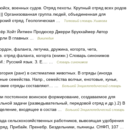
ойск, военных судов. Отряд пехоты. Крупный отряд всех родов
. || Организованная группа людей, объединенная для
ерский отряд. Геологическая …
Толковый словарь Ушакова
ёр Хойт Йитмен Продюсер Джерри Брукхаймер Автор
берли В главных …
Википедия
ордон, фаланга, летучка, дружина, когорта, чета,
 отряд фаланга, когорта (книжн.) Словарь синонимов
 М.: Русский язык. З. Е.… …
Словарь синонимов
гория (ранг) в систематике животных. В отряды (иногда
ые семейства. Напр., семейства волчьи, енотовые, куньи,
Близкие отряды составляют… …
Большой Энциклопедический словарь
ли постоянное воинское формирование, создаваемое для
льной задачи (разведывательный, передовой отряд и др.).2) В
зделение, входящее в состав …
Большой Энциклопедический словарь
ада сельскохозяйственных работников, вывозящая удобрения
отряд. Прибайк. Пренебр. Бездельники, пьяницы. СНФП, 107 …