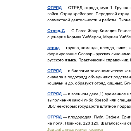
ОТРЯД
— ОТРЯД, отряда, муж. 1. Группа в
войск. Отряд крейсеров. Передовой отряд
совместной деятельности и работы. Пион
Отряд-G
— G Force Жанр Комедия Режисс
сценария Кормак Уибберли, Мэриен Уиб
отряд
— группа, команда, плеяда, пикет, к
формирование Словарь русских синонимов.
русского языка. Практический справочник.
ОТРЯД
— в биологии таксономическая кате
сначала в подотряд) объединяют родственн
кошачьи и др. образуют отряд хищных. 
ОТРЯД
— в военном деле,1) временное и
выполнения какой либо боевой или специа
ВВС некоторых государств штатное подра
ОТРЯД
— плодородия. Публ. Эвфем. Бриг
на поля. Новиков, 128 129. Шаталовский 
Большой словарь русских поговорок