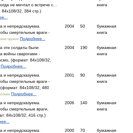
икогда не мечтал о встрече с…
книга
84x108/32, 384 стр.)
е...
а и непредсказуема.
2004
50
бумажная
тобы смертельные враги -
книга
Подробнее...
тное оружие
а эти солдаты были
2004
190
бумажная
а войны сварогами -
книга
мо, (формат: 84x108/32,
Подробнее...
а и непредсказуема.
2001
90
бумажная
тобы смертельные враги -
книга
(формат: 84x108/32, 480
Подробнее...
астика
а и непредсказуема.
2006
140
бумажная
тобы смертельные враги,
книга
: 84x108/32, 416 стр.)
ее...
а и непредсказуема.
2000
70
бумажная