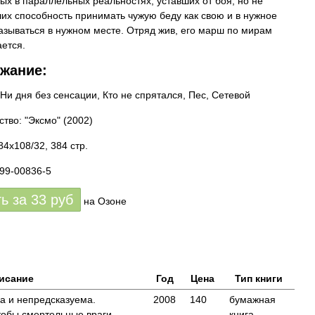
ых в параллельных реальностях, уставших от боя, но не
их способность принимать чужую беду как свою и в нужное
азываться в нужном месте. Отряд жив, его марш по мирам
ется.
жание:
 Ни дня без сенсации, Кто не спрятался, Пес, Сетевой
ство: "Эксмо"
(2002)
84x108/32, 384 стр.
699-00836-5
ть за
33
руб
на Озоне
исание
Год
Цена
Тип книги
а и непредсказуема.
2008
140
бумажная
тобы смертельные враги,
книга