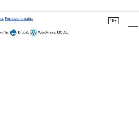
ка
,
Реклама на сайте
18+
omla,
Drupal,
WordPress, MODx.