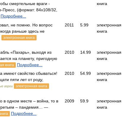
тобы смертельные враги -
книга
Пресс, (формат: 84x108/32,
Подробнее...
овал, не помню. Но вопрос
2011
5.99
электронная
икогда раньше здесь не
книга
,
электронная книга
рабль «Пахарь», выходя из
2010
14.99
электронная
кается на планету, пригодную
книга
Подробнее...
ая книга
а имеют свойство сбываться!
2010
54.99
электронная
ати пяти лет от роду,
книга
электронная книга
ые герои
о в одном месте – война, то в
2009
59.9
электронная
в третьем – пандемия… —
книга
Подробнее...
книга