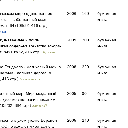
ическом мире единственное
2006
160
бумажная
века, - собственный мозг… —
книга
ат: 84x108/32, 416 стр.)
нее...
еузнаваемые и почти
2009
200
бумажная
кая содержит агентство эскорт-
книга
: 84x108/32, 416 стр.)
Русская
на Рендалла - магический меч, в
2008
220
бумажная
 ногами - дальняя дорога, а… —
книга
 416 стр.)
Боевая магия
оятный мир. Мир, созданный
2005
90
бумажная
из кусочков понравившихся им…
книга
108/32, 384 стр.)
Звездный
иеся в глухом уголке Верхней
2005
240
бумажная
ы СС не желают мириться с… —
книга