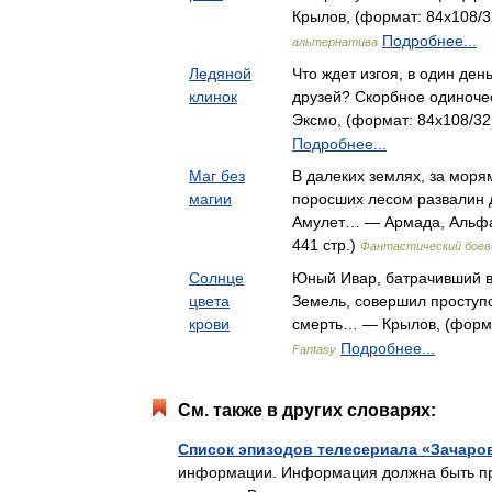
Крылов, (формат: 84x108/32
Подробнее...
альтернатива
Ледяной
Что ждет изгоя, в один де
клинок
друзей? Скорбное одиноче
Эксмо, (формат: 84x108/32,
Подробнее...
Маг без
В далеких землях, за моря
магии
поросших лесом развалин 
Амулет… — Армада, Альфа-
441 стр.)
Фантастический боев
Солнце
Юный Ивар, батрачивший в
цвета
Земель, совершил проступо
крови
смерть… — Крылов, (формат
Подробнее...
Fantasy
См. также в других словарях:
Список эпизодов телесериала «Зачаро
информации. Информация должна быть про