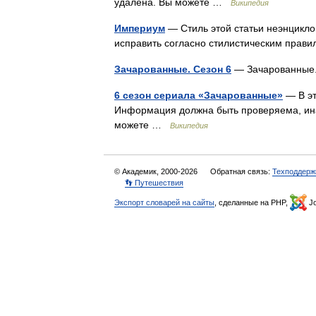
удалена. Вы можете …
Википедия
Империум
— Стиль этой статьи неэнцикло
исправить согласно стилистическим пра
Зачарованные. Сезон 6
— Зачарованные
6 сезон сериала «Зачарованные»
— В эт
Информация должна быть проверяема, ина
можете …
Википедия
© Академик, 2000-2026
Обратная связь:
Техподдерж
👣 Путешествия
Экспорт словарей на сайты
, сделанные на PHP,
Jo