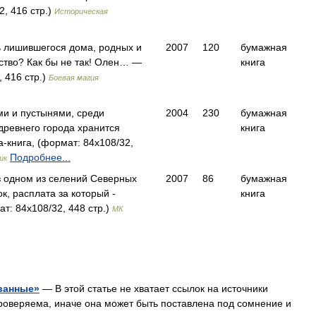
, 416 стр.)
Историческая
нь лишившегося дома, родных и
2007
120
бумажная
ство? Как бы не так! Олен… —
книга
 416 стр.)
Боевая магия
ми и пустынями, среди
2004
230
бумажная
древнего города хранится
книга
книга, (формат: 84x108/32,
Подробнее...
ик
 одном из селений Северных
2007
86
бумажная
к, расплата за который -
книга
: 84x108/32, 448 стр.)
МК
ванные»
— В этой статье не хватает ссылок на источники
веряема, иначе она может быть поставлена под сомнение и