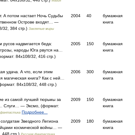
мат: 84x108/32, 448 стр.)
Магия
т. А потом настает Ночь Судьбы
2004
40
бумажная
нственном Острове входят… —
книга
/32, 384 стр.)
Заклятые миры
и русов надвигается беда:
2005
150
бумажная
угрозы, народы Юга рвутся на…
книга
ормат: 84x108/32, 416 стр.)
ая удача. А что, если этим
2006
300
бумажная
я магическая книга? Как с ней…
книга
ормат: 84x108/32, 448 стр.)
е из самой лучшей тюрьмы за
2009
150
бумажная
.. Слуги… — Эксмо, (формат:
книга
Подробнее...
 фантастика
 солдатам Звездного Легиона
2009
180
бумажная
бойцами космической войны… —
книга
 448 стр.)
Русская фантастика