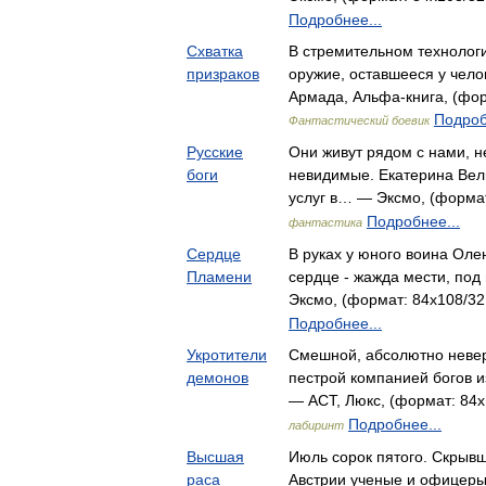
Подробнее...
Схватка
В стремительном технолог
призраков
оружие, оставшееся у чело
Армада, Альфа-книга, (форм
Подроб
Фантастический боевик
Русские
Они живут рядом с нами, н
боги
невидимые. Екатерина Вели
услуг в… — Эксмо, (формат
Подробнее...
фантастика
Сердце
В руках у юного воина Оле
Пламени
сердце - жажда мести, под
Эксмо, (формат: 84x108/32,
Подробнее...
Укротители
Смешной, абсолютно невер
демонов
пестрой компанией богов 
— АСТ, Люкс, (формат: 84x
Подробнее...
лабиринт
Высшая
Июль сорок пятого. Скрывш
раса
Австрии ученые и офицер