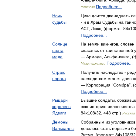
Альфа-книга, Армада, (фор
Подробнее...
фэнтези
Ночь
Цикл длится двенадцать ле
судьбы
- и в Храм Судьбы на таи
АСТ, Люкс, (формат: 84x108
Подробнее...
Солнце
На земли викингов, словен 
цвета
спасаясь от таинственной 
меда
— Армада, Альфа-книга, (ф
Подробнее...
Магия фэнтези
Страж
Получить наследство - редк
порога
наследством станет древня
— Корпорация "Сомбра", (ф
Подробнее...
Рыцари
Бывшие солдаты, сбежавши
королевы
всю историю человечества.
Ядвиги
84x108/32, 448 стр.)
Русская
Демоны
Собранным из уголовников
Вальхаллы
довелось стать первыми 
Эксмо, (формат: 84x108/32,