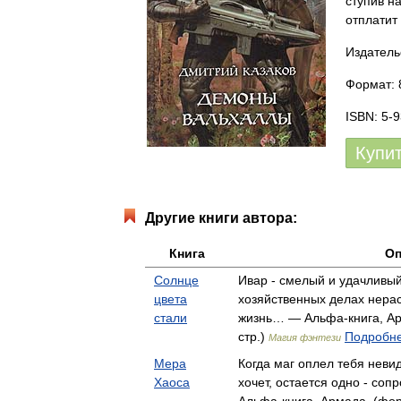
ступив н
отплатит
Издатель
Формат: 
ISBN: 5-
Купи
Другие книги автора:
Книга
Оп
Солнце
Ивар - смелый и удачливый
цвета
хозяйственных делах нерас
стали
жизнь… — Альфа-книга, Ар
стр.)
Подробне
Магия фэнтези
Мера
Когда маг оплел тебя невид
Хаоса
хочет, остается одно - со