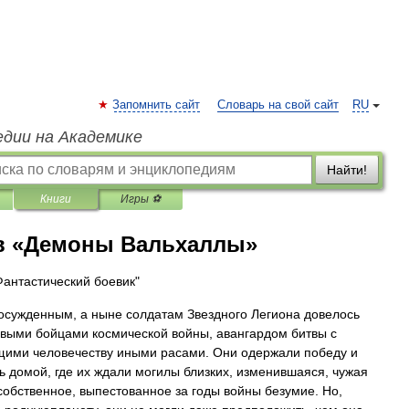
Запомнить сайт
Словарь на свой сайт
RU
едии на Академике
Найти!
Книги
Игры ⚽
в «Демоны Вальхаллы»
Фантастический боевик"
сужденным, а ныне солдатам Звездного Легиона довелось
рвыми бойцами космической войны, авангардом битвы с
ими человечеству иными расами. Они одержали победу и
ь домой, где их ждали могилы близких, изменившаяся, чужая
собственное, выпестованное за годы войны безумие. Но,