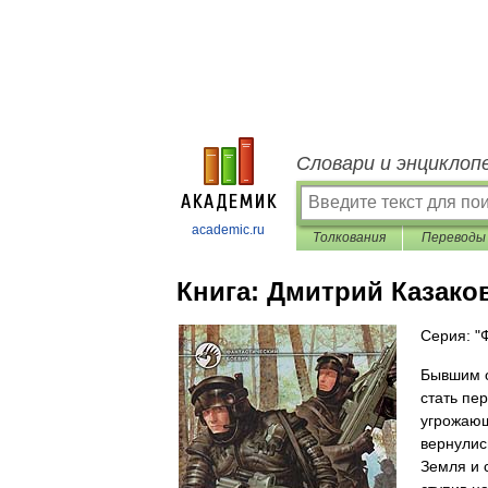
Словари и энциклоп
academic.ru
Толкования
Переводы
Книга:
Дмитрий Казако
Серия: "
Бывшим о
стать пе
угрожающ
вернулис
Земля и 