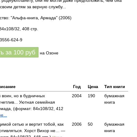
а роднуюпланету, они не могли даже предположить, чем она
 своим детям за верную службу...
ство: "Альфа-книга, Армада"
(2006)
84x108/32, 408 стр.
93556-624-9
ть за
100
руб
на Озоне
исание
Год
Цена
Тип книги
 воин, но в будничных
2004
190
бумажная
четлив... Уютная семейная
книга
мада, (формат: 84x108/32, 412
е...
имой сетью и вертит тобой, как
2006
50
бумажная
противляться. Хорст Вихор не… —
книга