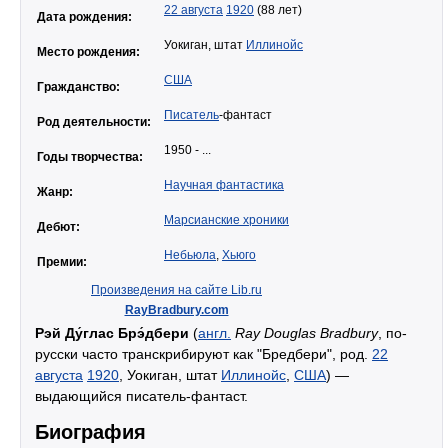
22 августа
1920
(88 лет)
Дата рождения:
Уокиган, штат
Иллинойс
Место рождения:
США
Гражданство:
Писатель
-фантаст
Род деятельности:
1950 - ...
Годы творчества:
Научная фантастика
Жанр:
Марсианские хроники
Дебют:
Небьюла
,
Хьюго
Премии:
Произведения на сайте Lib.ru
RayBradbury.com
Рэй Ду́глас Брэ́дбери
(
англ.
Ray Douglas Bradbury
, по-
русски часто транскрибируют как "Бредбери", род.
22
августа
1920
, Уокиган, штат
Иллинойс
,
США
) —
выдающийся писатель-фантаст.
Биография