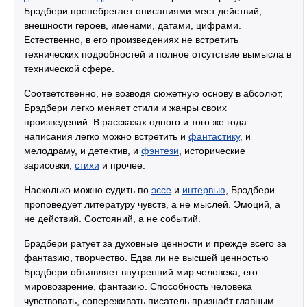
Брэдбери пренебрегает описаниями мест действий,
внешности героев, именами, датами, цифрами.
Естественно, в его произведениях не встретить
технических подробностей и полное отсутствие вымысла в
технической сфере.
Соответственно, не возводя сюжетную основу в абсолют,
Брэдбери легко меняет стили и жанры своих
произведений. В рассказах одного и того же года
написания легко можно встретить и
фантастику
, и
мелодраму, и детектив, и
фэнтези
, исторические
зарисовки,
стихи
и прочее.
Насколько можно судить по
эссе
и
интервью
, Брэдбери
проповедует литературу чувств, а не мыслей. Эмоций, а
не действий. Состояний, а не событий.
Брэдбери ратует за духовные ценности и прежде всего за
фантазию, творчество. Едва ли не высшей ценностью
Брэдбери объявляет внутренний мир человека, его
мировоззрение, фантазию. Способность человека
чувствовать, сопереживать писатель признаёт главным