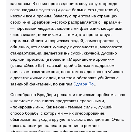
качеством. В своих произведениях сочувствует прежде
всего людям искусства (и даже больше его ценителям),
нежели всем прочим. Зачастую при этом на страницах
своих книг Брэдбери жестоко расправляется с «врагами»
— чёрствыми людьми, лишёнными фантазии, мещанами,
чиновниками, политиками — теми, кто препятствует
нормальной жизни творческих людей, самовыражению,
общению, кто сводит культуру к условностям, массовости,
стандартизации, делает жизнь сухой, скучной, духовно
бедной, пресной. (в повести «Марсианские хроники»
(глава «Эшер II») главный герой с болью и надрывом
описывает сжигание книг, но потом хладнокровно убивает
с десяток живых людей, при этом обставляя убийства с
завидной фантазией, по книгам
Эдгара По
…
Своеобразно Брэдбери решает и этические проблемы: зло
и насилие в его книгах предстают нереальными,
«понарошными». Как некие «тёмные силы», лучший
способ борьбы с которыми — их игнорирование,
обыгрывание, уход в другую плоскость восприятия. Очень
ярко эта позиция нашла отражение в романе
«Надвигается беда», где в финале главные герои