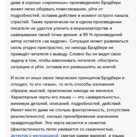
даже в хорошо «скроенных» произведениях Брэдбери
может легко оборвать повествование, уйти от
подробностей, оставив действие в момент острого накала
страстей. Также практически ни в одном произведении
писателя не удастся уличить в морализаторстве и
навязывании своей точки зрения: в 99 % произведений
автор остаётся «за кадром». Ситуация может развиваться
сколь угодно пристрастно, но никогда Брэдбери не
приведёт читателя к выводу. Словно бы он видит свою
задачу в том, чтобы взволновать читателя, обострить
ситуацию и уйти, оставив его размышлять за книгой.
И если от иных своих творческих принципов Брэдбери и
отходил, то его «язык», то есть способы изложения
образов, мыслей, практически никогда не менялся.
Характерные черты его языка — это «акварельность»,
минимум деталей, описаний, подробностей, действий.
Имеет место даже не столько фантастичность, (отсутствие
реалистичности), сколько пренебрежение значением
правдоподобия. Эта черта касается и сюжетов
(фантастичность легко уживается со сказочностью,
детектив
с
мелодрамой
, сметая рамки жанров), и языка: