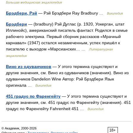
Большая медицинская энциклопедия
Брэдбери, Рэй
— Рэй Брэдбери Ray Bradbury …
Википедия
Брэдбери
— (bradbury) Рэй Дуглас (р. 1920, Уокерган, штат
Иллинойс), американский писатель фантаст. Родился в семье
рабочего электрика. Первый сборник рассказов «Мрачный
карнавал» (1947) остался незамеченным, успех пришёл к
писателю с выходом «Марсианских… …
Литературная
энциклопедия
Вино из одуванчиков
— У этого термина существуют и
другие значения, см. Вино из одуванчиков (значения). Вино из
одуванчиков Dandelion Wine Автор: Рэй Брэдбери Язык
оригинала …
Википедия
451 градус по Фаренгейту
— У этого термина существуют и
другие значения, см. 451 градус по Фаренгейту (значения). 451
градус по Фаренгейту Fahrenheit 451 …
Википедия
© Академик, 2000-2026
18+