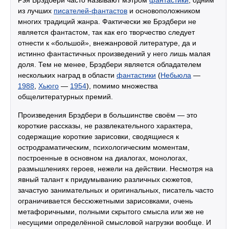
Рэя Брэдбери часто называют мэтром
фантастики
, одним
из лучших
писателей-
фантастов
и основоположником
многих традиций жанра. Фактически же Брэдбери не
является фантастом, так как его творчество следует
отнести к «большой», внежанровой литературе, да и
истинно фантастичных произведений у него лишь малая
доля. Тем не менее, Брэдбери является обладателем
нескольких наград в области
фантастики
(
Небьюла
—
1988
,
Хьюго
—
1954
), помимо множества
общелитературных премий.
Произведения Брэдбери в большинстве своём — это
короткие рассказы, не развлекательного характера,
содержащие короткие зарисовки, сводящиеся к
остродраматическим, психологическим моментам,
построенные в основном на диалогах, монологах,
размышлениях героев, нежели на действии. Несмотря на
явный талант к придумыванию различных сюжетов,
зачастую занимательных и оригинальных, писатель часто
ограничивается бессюжетными зарисовками, очень
метафоричными, полными скрытого смысла или же не
несущими определённой смысловой нагрузки вообще. И