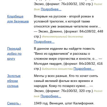
Эксмо, (формат: 76x100/32, 192 стр.)
Pocket
Подробнее...
Book
Кладбище
Впервые на русском - второй роман в
для безумцев
условной трилогии, к которой также
относятся уже знакомые читателю книги…
— Эксмо, Домино, (формат: 84x108/32, 448
стр.)
Интеллектуальный бестселлер
Подробнее...
Передай
В данном издании вы найдете повесть
добро по
"Вино из одуванчиков" и рассказы о
кругу
сложном мире отрочества и юности, о… —
Молодая гвардия, (формат: 84x108/32, 416
стр.)
Подробнее...
Библиотека юношества
Золотые
Мечты у всех разные. Кто-то хочет снять
яблоки
самый великий фильм всех времен и
солнца
народов. Кому-то позарез нужно… —
Эксмо, (формат: 76x100/32, 320 стр.)
Pocket-
Подробнее...
book
Смерть -
1949 год. Венеция, штат Калифорния.