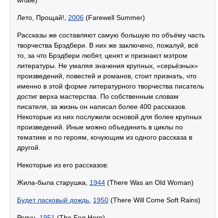
whale)
Лето, Прощай!,
2006
(Farewell Summer)
Рассказы же составляют самую большую по объёму часть
творчества Брэдбери. В них же заключено, пожалуй, всё
то, за что Брэдбери любят, ценят и признают мэтром
литературы. Не умаляя значения крупных, «серьёзных»
произведений, повестей и романов, стоит признать, что
именно в этой форме литературного творчества писатель
достиг верха мастерства. По собственным словам
писателя, за жизнь он написал более 400 рассказов.
Некоторые из них послужили основой для более крупных
произведений. Иные можно объединить в циклы по
тематике и по героям, кочующим из одного рассказа в
другой.
Некоторые из его рассказов:
Жила-была старушка,
1944
(There Was an Old Woman)
Будет ласковый дождь
,
1950
(There Will Come Soft Rains)
Ревун,
1951
(The Fog Horn)