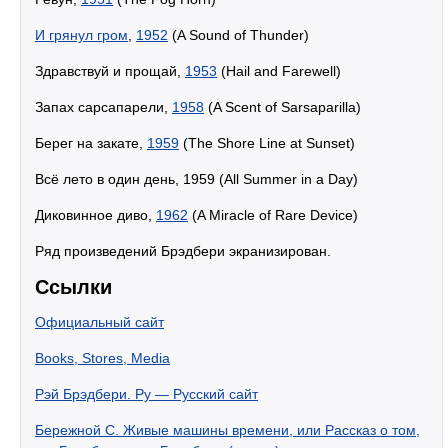
И грянул гром
,
1952
(A Sound of Thunder)
Здравствуй и прощай,
1953
(Hail and Farewell)
Запах сарсапарели,
1958
(A Scent of Sarsaparilla)
Берег на закате,
1959
(The Shore Line at Sunset)
Всё лето в один день, 1959 (All Summer in a Day)
Диковинное диво,
1962
(A Miracle of Rare Device)
Ряд произведений Брэдбери экранизирован.
Ссылки
Официальный сайт
Books, Stores, Media
Рэй Брэдбери. Ру — Русский сайт
Бережной С. Живые машины времени, или Рассказ о том,