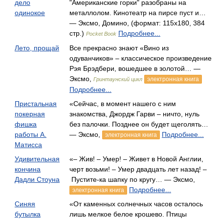
дело
"Американские горки" разобраны на
одинокое
металлолом. Кинотеатр на пирсе пуст и…
— Эксмо, Домино, (формат: 115x180, 384
стр.)
Подробнее...
Pocket Book
Лето, прощай
Все прекрасно знают «Вино из
одуванчиков» – классическое произведение
Рэя Брэдбери, вошедшее в золотой… —
Эксмо,
электронная книга
Гринтаунский цикл
Подробнее...
Пристальная
«Сейчас, в момент нашего с ним
покерная
знакомства, Джордж Гарви – ничто, нуль
фишка
без палочки. Позднее он будет щеголять…
работы А.
— Эксмо,
Подробнее...
электронная книга
Матисса
Удивительная
«– Жив! – Умер! – Живет в Новой Англии,
кончина
черт возьми! – Умер двадцать лет назад! –
Дадли Стоуна
Пустите-ка шапку по кругу… — Эксмо,
Подробнее...
электронная книга
Синяя
«От каменных солнечных часов осталось
бутылка
лишь мелкое белое крошево. Птицы