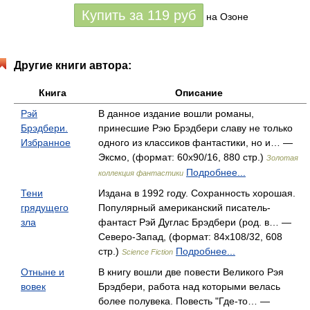
Купить за
119
руб
на Озоне
Другие книги автора:
Книга
Описание
Рэй
В данное издание вошли романы,
Брэдбери.
принесшие Рэю Брэдбери славу не только
Избранное
одного из классиков фантастики, но и… —
Эксмо, (формат: 60x90/16, 880 стр.)
Золотая
Подробнее...
коллекция фантастики
Тени
Издана в 1992 году. Сохранность хорошая.
грядущего
Популярный американский писатель-
зла
фантаст Рэй Дуглас Брэдбери (род. в… —
Северо-Запад, (формат: 84x108/32, 608
стр.)
Подробнее...
Science Fiction
Отныне и
В книгу вошли две повести Великого Рэя
вовек
Брэдбери, работа над которыми велась
более полувека. Повесть "Где-то… —