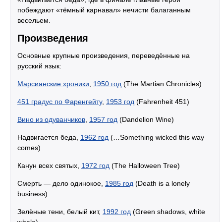
побеждают «тёмный карнавал» нечисти балаганным
весельем.
Произведения
Основные крупные произведения, переведённые на
русский язык:
Марсианские хроники
,
1950 год
(The Martian Chronicles)
451 градус по Фаренгейту
,
1953 год
(Fahrenheit 451)
Вино из одуванчиков
,
1957 год
(Dandelion Wine)
Надвигается беда,
1962 год
(…Something wicked this way
comes)
Канун всех святых,
1972 год
(The Halloween Tree)
Смерть — дело одинокое,
1985 год
(Death is a lonely
business)
Зелёные тени, белый кит,
1992 год
(Green shadows, white