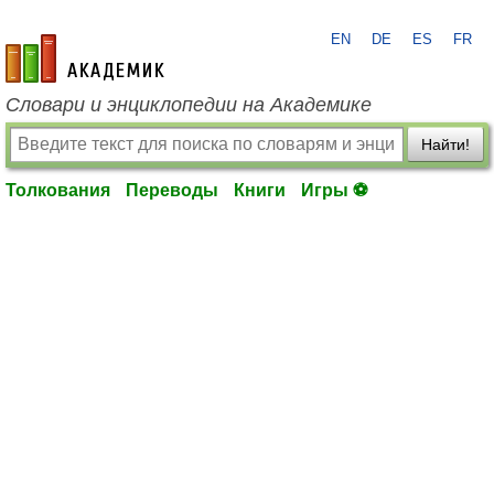
EN
DE
ES
FR
academic.ru
Словари и энциклопедии на Академике
Найти!
Толкования
Переводы
Книги
Игры ⚽