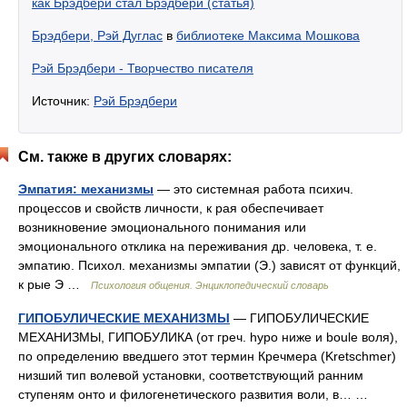
как Брэдбери стал Брэдбери (статья)
Брэдбери, Рэй Дуглас
в
библиотеке Максима Мошкова
Рэй Брэдбери - Творчество писателя
Источник:
Рэй Брэдбери
См. также в других словарях:
Эмпатия: механизмы
— это системная работа психич.
процессов и свойств личности, к рая обеспечивает
возникновение эмоционального понимания или
эмоционального отклика на переживания др. человека, т. е.
эмпатию. Психол. механизмы эмпатии (Э.) зависят от функций,
к рые Э …
Психология общения. Энциклопедический словарь
ГИПОБУЛИЧЕСКИЕ МЕХАНИЗМЫ
— ГИПОБУЛИЧЕСКИЕ
МЕХАНИЗМЫ, ГИПОБУЛИКА (от греч. hypo ниже и boule воля),
по определению введшего этот термин Кречмера (Kretschmer)
низший тип волевой установки, соответствующий ранним
ступеням онто и филогенетического развития воли, в… …