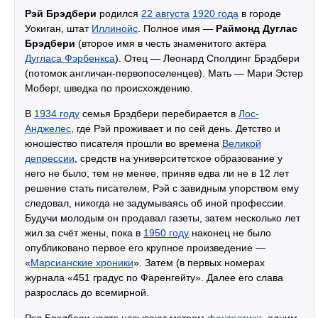
Рэй Брэдбери
родился
22 августа
1920 года
в городе
Уокиган, штат
Иллинойс
. Полное имя —
Раймонд Дуглас
Брэдбери
(второе имя в честь знаменитого актёра
Дугласа Фэрбенкса
). Отец — Леонард Сполдинг Брэдбери
(потомок англичан-первопоселенцев). Мать — Мари Эстер
Моберг, шведка по происхождению.
В
1934 году
семья Брэдбери перебирается в
Лос-
Анджелес
, где Рэй проживает и по сей день. Детство и
юношество писателя прошли во времена
Великой
депрессии
, средств на университетское образование у
него не было, тем не менее, приняв едва ли не в 12 лет
решение стать писателем, Рэй с завидным упорством ему
следовал, никогда не задумываясь об иной профессии.
Будучи молодым он продавал газеты, затем несколько лет
жил за счёт жены, пока в
1950 году
наконец не было
опубликовано первое его крупное произведение —
«
Марсианские хроники
». Затем (в первых номерах
журнала «451 градус по Фаренгейту». Далее его слава
разрослась до всемирной.