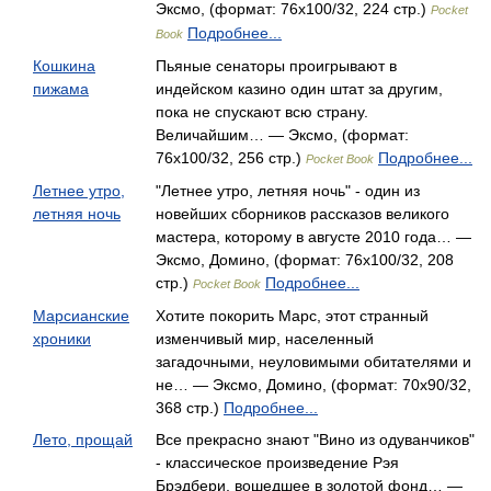
Эксмо, (формат: 76x100/32, 224 стр.)
Pocket
Подробнее...
Book
Кошкина
Пьяные сенаторы проигрывают в
пижама
индейском казино один штат за другим,
пока не спускают всю страну.
Величайшим… — Эксмо, (формат:
76x100/32, 256 стр.)
Подробнее...
Pocket Book
Летнее утро,
"Летнее утро, летняя ночь" - один из
летняя ночь
новейших сборников рассказов великого
мастера, которому в августе 2010 года… —
Эксмо, Домино, (формат: 76x100/32, 208
стр.)
Подробнее...
Pocket Book
Марсианские
Хотите покорить Марс, этот странный
хроники
изменчивый мир, населенный
загадочными, неуловимыми обитателями и
не… — Эксмо, Домино, (формат: 70x90/32,
368 стр.)
Подробнее...
Лето, прощай
Все прекрасно знают "Вино из одуванчиков"
- классическое произведение Рэя
Брэдбери, вошедшее в золотой фонд… —