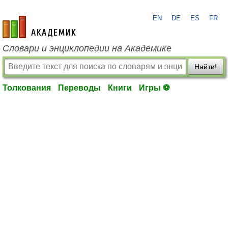
EN
DE
ES
FR
academic.ru
Словари и энциклопедии на Академике
Найти!
Толкования
Переводы
Книги
Игры ⚽