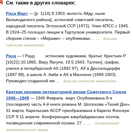
См. также в других словарях:
Рауд Март
— [р. 1(14).9.1903, волость Айду, ныне
Вильяндиского района], эстонский советский писатель,
народный писатель Эстонской ССР (1972). Член КПСС с 1945.
В 1924‒25 посещал лекции в Тартуском университете. Первый
сборник стихов ‒ «Миражи» ‒ опубликован… …
Большая
советская энциклопедия
Рауд
— I Рауд эстонские художники, братья: Кристьян Р.
[10(22).10.1865, Виру Яагупи, 19.5.1943, Таллин], график,
учился в петербургской АХ (1892 97), AX в Дюссельдорфе
(1897 98), в школе А. Ажбе и АХ в Мюнхене (1899 1903).
Руководил созданной им …
Большая советская энциклопедия
Краткая хроника литературной жизни Советского Союза
1940—1949
— 1940 Февраль март. Опубликована 8‑я
(последняя) часть 4‑й книги романа М. Шолохова «Тихий Дон».
31 марта. Карельская АССР преобразована в Карело Финскую
ССР. 9 11 апреля. Конференция азербайджанских поэтов,
посвященная современной поэзии. 27… …
Литературный
энциклопедический словарь