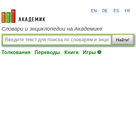
EN
DE
ES
FR
academic.ru
Словари и энциклопедии на Академике
Найти!
Толкования
Переводы
Книги
Игры ⚽