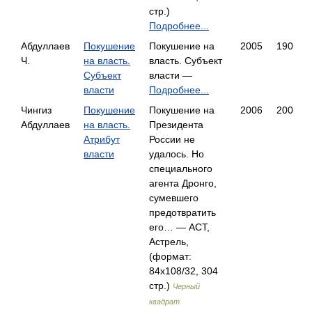
стр.)
Подробнее...
Абдуллаев
Покушение
Покушение на
2005
190
Ч.
на власть.
власть. Субъект
Субъект
власти —
власти
Подробнее...
Чингиз
Покушение
Покушение на
2006
200
Абдуллаев
на власть.
Президента
Атрибут
России не
власти
удалось. Но
специального
агента Дронго,
сумевшего
предотвратить
его… — АСТ,
Астрель,
(формат:
84x108/32, 304
стр.)
Черный
квадрат