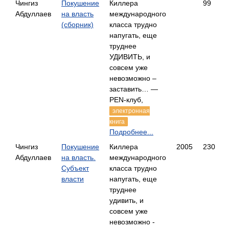
Чингиз
Покушение
Киллера
99
Абдуллаев
на власть
международного
(сборник)
класса трудно
напугать, еще
труднее
УДИВИТЬ, и
совсем уже
невозможно –
заставить… —
PEN-клуб,
электронная
книга
Подробнее...
Чингиз
Покушение
Киллера
2005
230
Абдуллаев
на власть.
международного
Субъект
класса трудно
власти
напугать, еще
труднее
удивить, и
совсем уже
невозможно -