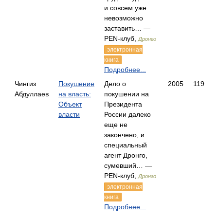
и совсем уже
невозможно
заставить… —
PEN-клуб,
Дронго
электронная
книга
Подробнее...
Чингиз
Покушение
Дело о
2005
119
Абдуллаев
на власть:
покушении на
Объект
Президента
власти
России далеко
еще не
закончено, и
специальный
агент Дронго,
сумевший… —
PEN-клуб,
Дронго
электронная
книга
Подробнее...