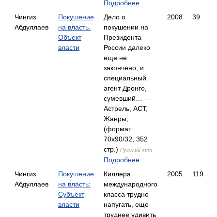
Подробнее...
Чингиз
Покушение
Дело о
2008
39
Абдуллаев
на власть.
покушении на
Объект
Президента
власти
России далеко
еще не
закончено, и
специальный
агент Дронго,
сумевший… —
Астрель, АСТ,
Жанры,
(формат:
70x90/32, 352
стр.)
Русский хит
Подробнее...
Чингиз
Покушение
Киллера
2005
119
Абдуллаев
на власть:
международного
Субъект
класса трудно
власти
напугать, еще
труднее удивить