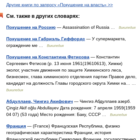
Другие книги по запросу «Покушение на власть» >>
См. также в других словарях:
Покушение на Россию
— Assassination of Russia …
Википедия
Покушение на Габриэль Гиффордс
— У супермаркета,
ограждение ме …
Википедия
Покушение на Константина Фетисова
— Константин
Сергеевич Фетисов (р. 13 июня 1961(19610613), Химки)
эколог, участник движения по защите Химкинского леса,
бизнесмен, глава химкинского отделения партии Правое дело,
кандидат на должность Главы городского округа Химки на… …
Википедия
Абдуллаев, Чингиз Акифович
— Чингиз Абдуллаев азерб.
Çingiz Akif oğlu Abdullayev Дата рождения: 7 апреля 1959(1959
04 07) (53 года) Место рождения: Баку, СССР …
Википедия
Франция
— (France) Французская Республика, физико
географическая характеристика Франции, история
Французской республики Символика Франции, государственно