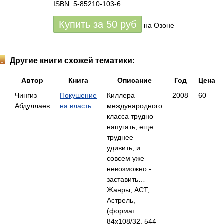
ISBN: 5-85210-103-6
Купить за
50
руб
на Озоне
Другие книги схожей тематики:
Автор
Книга
Описание
Год
Цена
Чингиз
Покушение
Киллера
2008
60
Абдуллаев
на власть
международного
класса трудно
напугать, еще
труднее
удивить, и
совсем уже
невозможно -
заставить… —
Жанры, АСТ,
Астрель,
(формат:
84x108/32, 544