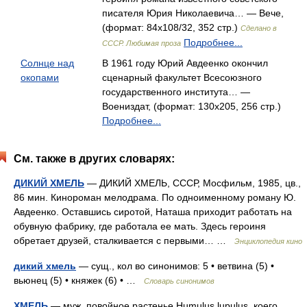
писателя Юрия Николаевича… — Вече,
(формат: 84x108/32, 352 стр.)
Сделано в
Подробнее...
СССР. Любимая проза
Солнце над
В 1961 году Юрий Авдеенко окончил
окопами
сценарный факультет Всесоюзного
государственного института… —
Воениздат, (формат: 130x205, 256 стр.)
Подробнее...
См. также в других словарях:
ДИКИЙ ХМЕЛЬ
— ДИКИЙ ХМЕЛЬ, СССР, Мосфильм, 1985, цв.,
86 мин. Кинороман мелодрама. По одноименному роману Ю.
Авдеенко. Оставшись сиротой, Наташа приходит работать на
обувную фабрику, где работала ее мать. Здесь героиня
обретает друзей, сталкивается с первыми… …
Энциклопедия кино
дикий хмель
— сущ., кол во синонимов: 5 • ветвина (5) •
вьюнец (5) • княжек (6) • …
Словарь синонимов
ХМЕЛЬ
— муж. повойное растенье Humulus lupulus, коего