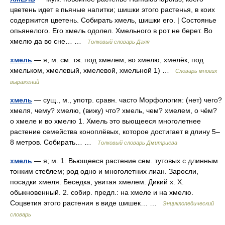
цветень идет в пьяные напитки; шишки этого растенья, в коих
содержится цветень. Собирать хмель, шишки его. | Состоянье
опьянелого. Его хмель одолел. Хмельного в рот не берет. Во
хмелю да во сне… …
Толковый словарь Даля
хмель
— я; м. см. тж. под хмелем, во хмелю, хмелёк, под
хмельком, хмелевый, хмелевой, хмельной 1) …
Словарь многих
выражений
хмель
— сущ., м., употр. сравн. часто Морфология: (нет) чего?
хмеля, чему? хмелю, (вижу) что? хмель, чем? хмелем, о чём?
о хмеле и во хмелю 1. Хмель это вьющееся многолетнее
растение семейства коноплёвых, которое достигает в длину 5–
8 метров. Собирать… …
Толковый словарь Дмитриева
хмель
— я; м. 1. Вьющееся растение сем. тутовых с длинным
тонким стеблем; род одно и многолетних лиан. Заросли,
посадки хмеля. Беседка, увитая хмелем. Дикий х. Х.
обыкновенный. 2. собир. предл.: на хмеле и на хмелю.
Соцветия этого растения в виде шишек… …
Энциклопедический
словарь