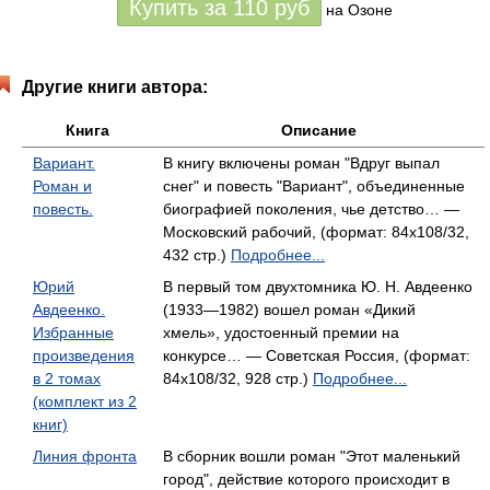
Купить за
110
руб
на Озоне
Другие книги автора:
Книга
Описание
Вариант.
В книгу включены роман "Вдруг выпал
Роман и
снег" и повесть "Вариант", объединенные
повесть.
биографией поколения, чье детство… —
Московский рабочий, (формат: 84x108/32,
432 стр.)
Подробнее...
Юрий
В первый том двухтомника Ю. Н. Авдеенко
Авдеенко.
(1933—1982) вошел роман «Дикий
Избранные
хмель», удостоенный премии на
произведения
конкурсе… — Советская Россия, (формат:
в 2 томах
84x108/32, 928 стр.)
Подробнее...
(комплект из 2
книг)
Линия фронта
В сборник вошли роман "Этот маленький
город", действие которого происходит в