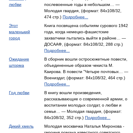
любви
послевоенные годы в небольшом… —
Молодая гвардия, (формат: 84x108/32,
474 стр.)
Подробнее...
Этот
Книга посвящена событиям сурового 1942
маленький
года, когда немецко-фашистские
город
захватчики пытались выйти в районе… —
ДОСААФ, (формат: 84x108/32, 288 стр.)
Подробнее...
Ожидание
В сборник вошли остросюжетные повести,
шторма
объединенные образом чекиста М.
Каирова. В повести "Четыре почтовых… —
Воениздат, (формат: 84x108/32, 464 стр.)
Подробнее...
Год любви
В книгу вошли произведения,
рассказывающие о современной армии, о
воспитании молодых солдат, о любви и
семье… — Молодая гвардия, (формат:
84x108/32, 352 стр.)
Подробнее...
Дикий хмель
Молодая москвичка Наталья Миронова -
героиня романа известного советского