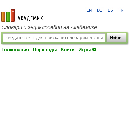
EN
DE
ES
FR
academic.ru
Словари и энциклопедии на Академике
Найти!
Толкования
Переводы
Книги
Игры ⚽