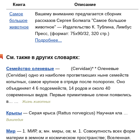
Книга
Описание
Самое
Вашему вниманию предлагается сборник
большое
рассказов Сергея Болмата "Самое большое
животное
животное" — Издательство К. Тублина, Лимбус
Пресс, (формат: 75x90/32, 320 стр.)
Подробнее...
См. также в других словарях:
Семейство оленевые
— (Cervidae)* * Оленевые
(Cervidae) одно из наиболее прогветаюших ныне семейств
копытных, самое крупное в отряде после полорогих. Оно
объединяет 4 6 подсемейств, 14 родов и около 40
современных видов. Первые примитивные олени появились
в… …
Жизнь животных
Крысы
— Серая крыса (Rattus norvegicus) Научная кла …
Википедия
Мир
— 1. МИР, а; мн. миры, ов; м. 1. Совокупность всех форм
материи в земном и космическом пространстве; Вселенная.