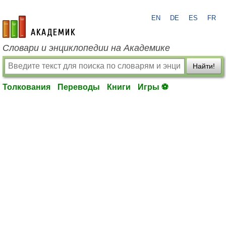
EN
DE
ES
FR
academic.ru
Словари и энциклопедии на Академике
Найти!
Толкования
Переводы
Книги
Игры ⚽