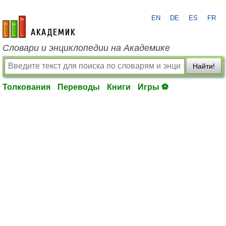
EN
DE
ES
FR
academic.ru
Словари и энциклопедии на Академике
Найти!
Толкования
Переводы
Книги
Игры ⚽