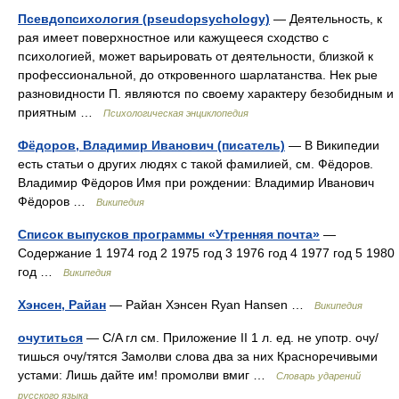
Псевдопсихология (pseudopsychology)
— Деятельность, к
рая имеет поверхностное или кажущееся сходство с
психологией, может варьировать от деятельности, близкой к
профессиональной, до откровенного шарлатанства. Нек рые
разновидности П. являются по своему характеру безобидным и
приятным …
Психологическая энциклопедия
Фёдоров, Владимир Иванович (писатель)
— В Википедии
есть статьи о других людях с такой фамилией, см. Фёдоров.
Владимир Фёдоров Имя при рождении: Владимир Иванович
Фёдоров …
Википедия
Список выпусков программы «Утренняя почта»
—
Содержание 1 1974 год 2 1975 год 3 1976 год 4 1977 год 5 1980
год …
Википедия
Хэнсен, Райан
— Райан Хэнсен Ryan Hansen …
Википедия
очутиться
— C/A гл см. Приложение II 1 л. ед. не употр. очу/
тишься очу/тятся Замолви слова два за них Красноречивыми
устами: Лишь дайте им! промолви вмиг …
Словарь ударений
русского языка