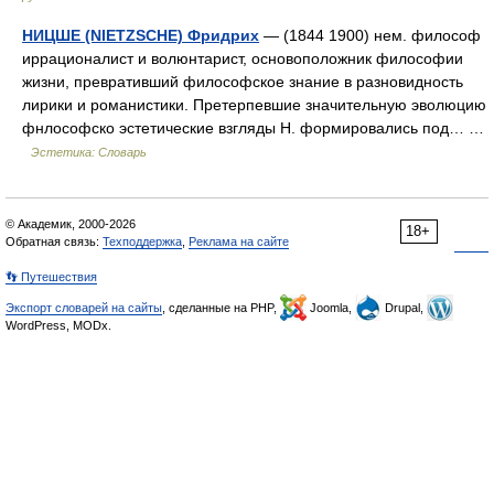
НИЦШЕ (NIETZSCHE) Фридрих
— (1844 1900) нем. философ
иррационалист и волюнтарист, основоположник философии
жизни, превративший философское знание в разновидность
лирики и романистики. Претерпевшие значительную эволюцию
фнлософско эстетические взгляды Н. формировались под… …
Эстетика: Словарь
© Академик, 2000-2026
18+
Обратная связь:
Техподдержка
,
Реклама на сайте
👣 Путешествия
Экспорт словарей на сайты
, сделанные на PHP,
Joomla,
Drupal,
WordPress, MODx.