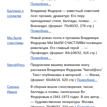
Подробнее...
Баллада о
Владимир Федоров — известный советский
солдатке
поэт, прозаик, драматург. Его перу
принадлежат стихи, баллады, поэмы… —
Воениздат, (формат: 70x90/32, 278 стр.)
Подробнее...
Мы были
Новый роман поэта и прозаика Владимира
счастливы
Федорова МЫ БЫЛИ СЧАСТЛИВЫ посвящен
революции. Его главный герой … —
Профиздат, (формат: 84x108/32, 416 стр.)
Подробнее...
Narod@sru
Предлагаем вашему вниманию книгу
рассказов Владимира Федорова "Narod@sru"
. Текст опубликован в авторской… — Маска,
(формат: 60x84/16, 620 стр.)
Подробнее...
Сердце
В сборник вошли стихотворения, песни,
Ивана
баллады и поэмы, написанные Вл.
Федоровым в 1941-1973 годах. В них автор…
— Художественная литература. Москва,
(формат: 70x90/32, 224 стр.)
Подробнее...