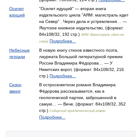
Осилит
"Осилит идущий" — вторая книга
идущий
издательского цикла "АЯМ: магистраль идет
на Север" . Через дела и устремления… —
Якутское книжное издательство, (формат:
84x108/32, 192 стр.)
АЯМ. Магистраль идет на
Подробнее...
север
Небесные
В новую книгу стихов известного поэта,
тетради
лауреата Большой литературной премии
России Владимира Фёдорова… — У
Никитских ворот, (формат: 84x108/32, 216
стр.)
Подробнее...
Сезон
В остросюжетном романе Владимира
зверя
Фёдорова рассказывается, как в
геологической партии, заброшенной в
самую… — Вече, (формат: 84x108/32, 352
стр.)
Сибирский приключенческий роман
Подробнее...