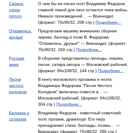
Сирень
О чем бы ни писал поэт Владимир Федоров,
сорок
главной темой для него остается тема войны.
пятого
Немало произведений… — Воениздат,
(формат: 70x90/32, 208 стр.)
Подробнее...
Отзовитесь,
Предлагаем вашему вниманию сборник
друзья!
лирики, баллад и поэм В. Федорова
"Отзовитесь, друзья!" — Воениздат, (формат:
70x90/32, 160 стр.)
Подробнее...
Русская
В сборнике представлены легенды, лирика,
зима
песни, сатира автора — Московский рабочий,
(формат: 84x108/32, 144 стр.)
Подробнее...
Песни
В книгу московского прозаика и поэта
чистого
Владимира Федорова "Песни Чистого
колодезя
Колодезя" включены повести в… —
Московский рабочий, (формат: 84x108/32,
304 стр.)
Подробнее...
Баллада о
Владимир Федоров - известный советский
солдатке
поэт, прозаик, драматург. Его перу
принадлежат стихи, баллады, поэмы… —
Воениздат, (формат: 70x90/32, 280 стр.)