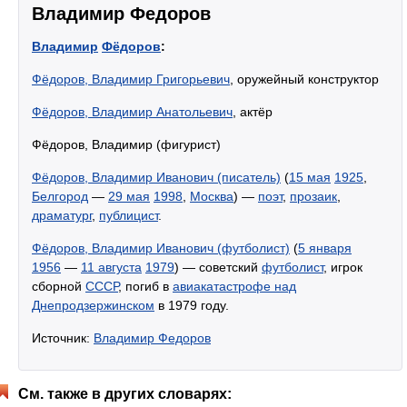
Владимир Федоров
Владимир
Фёдоров
:
Фёдоров, Владимир Григорьевич
, оружейный конструктор
Фёдоров, Владимир Анатольевич
, актёр
Фёдоров, Владимир (фигурист)
Фёдоров, Владимир Иванович (писатель)
(
15 мая
1925
,
Белгород
—
29 мая
1998
,
Москва
) —
поэт
,
прозаик
,
драматург
,
публицист
.
Фёдоров, Владимир Иванович (футболист)
(
5 января
1956
—
11 августа
1979
) — советский
футболист
, игрок
сборной
СССР
, погиб в
авиакатастрофе над
Днепродзержинском
в 1979 году.
Источник:
Владимир Федоров
См. также в других словарях: