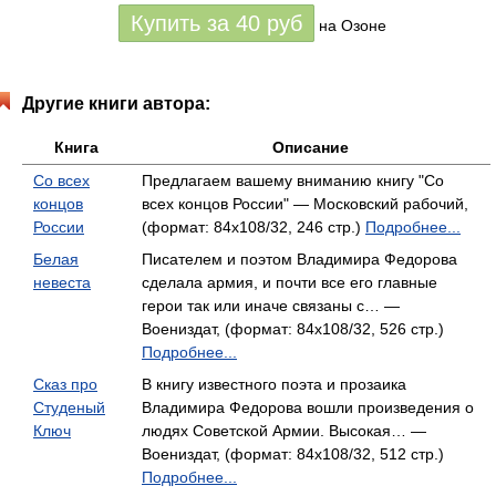
Купить за
40
руб
на Озоне
Другие книги автора:
Книга
Описание
Со всех
Предлагаем вашему вниманию книгу "Со
концов
всех концов России" — Московский рабочий,
России
(формат: 84x108/32, 246 стр.)
Подробнее...
Белая
Писателем и поэтом Владимира Федорова
невеста
сделала армия, и почти все его главные
герои так или иначе связаны с… —
Воениздат, (формат: 84x108/32, 526 стр.)
Подробнее...
Сказ про
В книгу известного поэта и прозаика
Студеный
Владимира Федорова вошли произведения о
Ключ
людях Советской Армии. Высокая… —
Воениздат, (формат: 84x108/32, 512 стр.)
Подробнее...