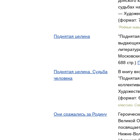
донского к
судьбах н
— Художес
(формат: 7
"Родные нив
Поднятая целина
"Поднятая
выдающихс
литератур
Московски
688 стр.)
П
Поднятая целина. Судьба
В книгу в
человека
"Поднятая
коллектив
Художеств
(формат: 6
классики. С
Они сражались за Родину
Героическ
Великой О
посвящает
Нижне-Вол