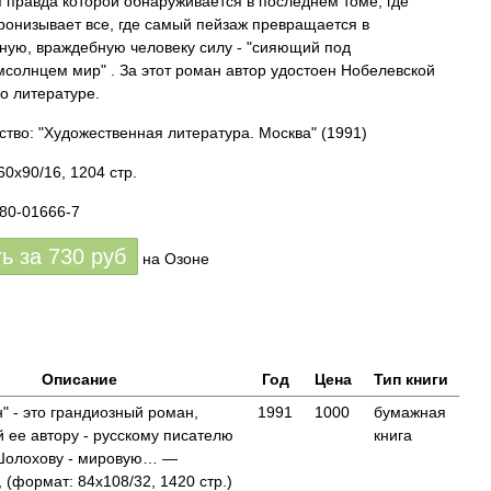
 правда которой обнаруживается в последнем томе, где
ронизывает все, где самый пейзаж превращается в
ную, враждебную человеку силу - "сияющий под
солнцем мир" . За этот роман автор удостоен Нобелевской
о литературе.
ство: "Художественная литература. Москва"
(1991)
60x90/16, 1204 стр.
280-01666-7
ть за
730
руб
на Озоне
Описание
Год
Цена
Тип книги
" - это грандиозный роман,
1991
1000
бумажная
 ее автору - русскому писателю
книга
Шолохову - мировую… —
 (формат: 84x108/32, 1420 стр.)