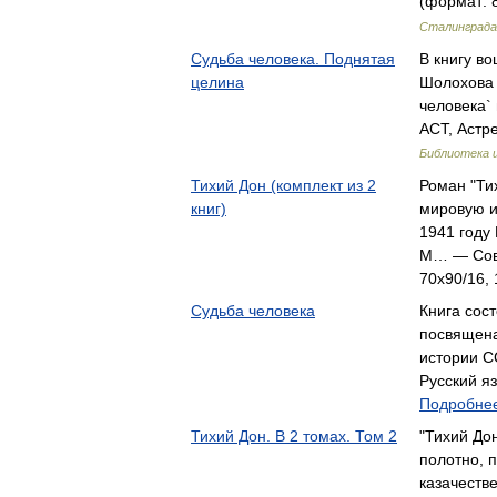
(формат: 8
Сталинграда
Судьба человека. Поднятая
В книгу в
целина
Шолохова 
человека`
АСТ, Астре
Библиотека 
Тихий Дон (комплект из 2
Роман "Ти
книг)
мировую и
1941 году
М… — Сове
70x90/16, 
Судьба человека
Книга сост
посвящен
истории С
Русский яз
Подробнее
Тихий Дон. В 2 томах. Том 2
"Тихий До
полотно, 
казачеств