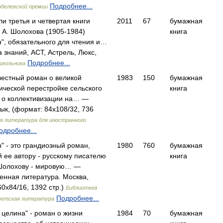
Подробнее...
белевской премии
и третья и четвертая книги
2011
67
бумажная
 А. Шолохова (1905-1984)
книга
н", обязательного для чтения и…
 знаний, АСТ, Астрель, Люкс,
Подробнее...
школьника
естный роман о великой
1983
150
бумажная
ической перестройке сельского
книга
, о коллективизации на… —
ык, (формат: 84x108/32, 736
я литература для иностранного
одробнее...
" - это грандиозный роман,
1980
760
бумажная
 ее автору - русскому писателю
книга
Шолохову - мировую… —
енная литература. Москва,
0x84/16, 1392 стр.)
Библиотека
Подробнее...
оветская литература
 целина" - роман о жизни
1984
70
бумажная