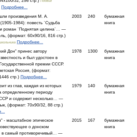
4x100/32, 256 стр.)
Подвиг
Подробнее...
ошли произведения М. А.
2003
240
бумажная
(1905-1984): повесть `Судьба
книга
 и роман `Поднятая целина`… —
ль, (формат: 60x90/16, 816 стр.)
Подробнее...
школьника
хий Дон" принес автору
1978
1300
бумажная
звестность и был удостоен в
книга
 Государственной премии СССР.
тская Россия, (формат:
1446 стр.)
Подробнее...
оит из глав, каждая из которых
1979
140
бумажная
а определенному периоду
книга
ССР и содержит несколько… —
ык, (формат: 70x90/32, 88 стр.)
...
н" - масштабное эпическое
2015
167
бумажная
повествующее о донском
книга
е в самый противоречивый… —