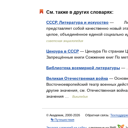
См. также в других словарях:
СССР. Литература и искусство
— Литер
представляет собой качественно новый эт
целое, объединённое единой социально
советская энциклопедия
Цензура в СССР
— Цензура По странам Ц
Запрещённые книги Сожжение книг По 
Библиотека всемирной литературы
—
Великая Отечественная война
— Основна
Восточноевропейский театр военных дейст
другие значения, см. Отечественная войн
значения …
Википедия
© Академик, 2000-2026
Обратная связь:
Техподдерж
👣 Путешествия
Экспорт словарей на сайты
, сделанные на PHP,
Jo