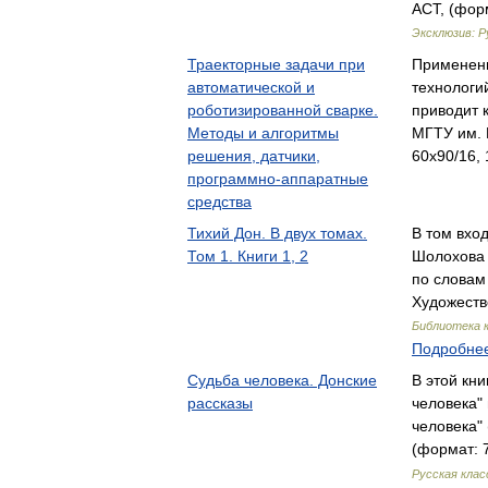
АСТ, (форм
Эксклюзив: Р
Траекторные задачи при
Применени
автоматической и
технологи
роботизированной сварке.
приводит 
Методы и алгоритмы
МГТУ им. 
решения, датчики,
60x90/16, 
программно-аппаратные
средства
Тихий Дон. В двух томах.
В том вхо
Том 1. Книги 1, 2
Шолохова 
по словам
Художеств
Библиотека 
Подробнее
Судьба человека. Донские
В этой кни
рассказы
человека" 
человека"
(формат: 7
Русская клас