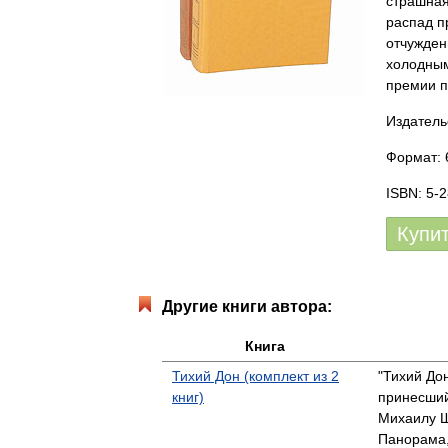
страшная
распад п
отчужден
холодным
премии п
Издатель
Формат: 
ISBN: 5-
Купи
Другие книги автора:
Книга
Тихий Дон (комплект из 2
"Тихий Дон
книг)
принесший
Михаилу 
Панорама,