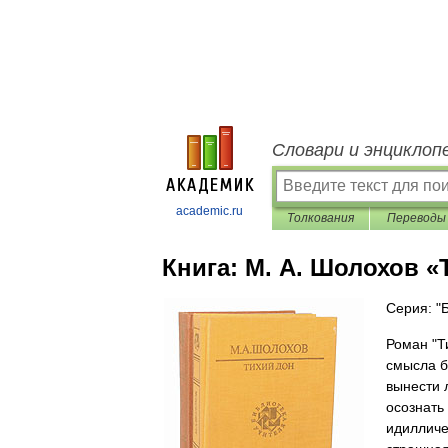
Словари и энциклоп
academic.ru
Толкования
Переводы
Книга:
М. А. Шолохов «Т
Серия: "
Роман "Т
смысла б
вынести 
осознать
идилличе