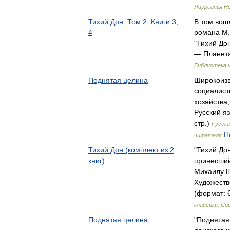
Лауреаты Но
Тихий Дон. Том 2. Книги 3,
В том вошл
4
романа М.
"Тихий До
— Планета
Библиотека 
Поднятая целина
Широкоизв
социалист
хозяйства
Русский яз
стр.)
Русска
П
читателя
Тихий Дон (комплект из 2
"Тихий Дон
книг)
принесший
Михаилу 
Художеств
(формат: 6
классики. С
Поднятая целина
"Поднятая