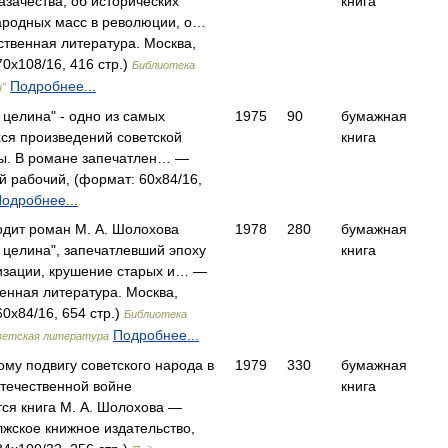
азачества, об исторических
книга
ародных масс в революции, о…
твенная литература. Москва,
0x108/16, 416 стр.)
Библиотека
Подробнее...
ы"
 целина" - одно из самых
1975
90
бумажная
я произведений советской
книга
ы. В романе запечатлен… —
й рабочий, (формат: 60x84/16,
одробнее...
ходит роман М. А. Шолохова
1978
280
бумажная
 целина", запечатлевший эпоху
книга
изации, крушение старых и… —
енная литература. Москва,
0x84/16, 654 стр.)
Библиотека
Подробнее...
оветская литература
ому подвигу советского народа в
1979
330
бумажная
течественной войне
книга
ся книга М. А. Шолохова —
жское книжное издательство,