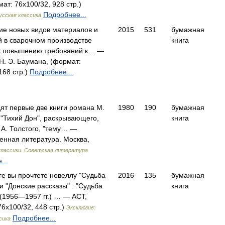
ат: 76x100/32, 928 стр.)
Подробнее...
усская классика
е новых видов материалов и
2015
531
бумажная
й в сварочном производстве
книга
к повышению требований к… —
Н. Э. Баумана, (формат:
168 стр.)
Подробнее...
дят первые две книги романа М.
1980
190
бумажная
"Тихий Дон", раскрывающего,
книга
 А. Толстого, "тему… —
енная литература. Москва,
классики. Советская литература
...
ге вы прочтете новеллу "Судьба
2016
135
бумажная
и "Донские рассказы" . "Судьба
книга
 (1956—1957 гг.) … — АСТ,
6x100/32, 448 стр.)
Эксклюзив:
Подробнее...
сика