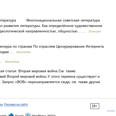
атура Многонациональная советская литература
ап развития литературы. Как определённое художественное
 идеологической направленностью, общностью… …
Большая
ензура по странам По отраслям Цензурирование Интернета
методам …
Википедия
 …
Википедия
я статья: Вторая мировая война См. также:
вий Второй мировой войны У этого термина существуют и
а. Запрос «ВОВ» перенаправляется сюда; см. также другие
ка
,
Реклама на сайте
18+
omla,
Drupal,
WordPress, MODx.