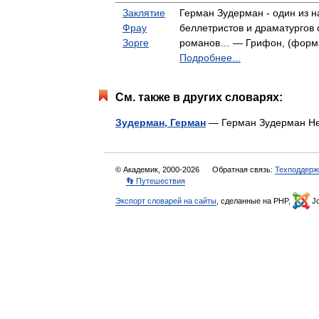
Заклятие
Герман Зудерман - один из 
Фрау
беллетристов и драматургов 
Зорге
романов… — Грифон, (формат
Подробнее...
См. также в других словарях:
Зудерман, Герман
— Герман Зудерман 
© Академик, 2000-2026
Обратная связь:
Техподдерж
👣 Путешествия
Экспорт словарей на сайты
, сделанные на PHP,
Jo