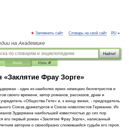
Запомнить сайт
Словарь на свой сайт
RU
едии на Академике
Найти!
Книги
Игры ⚽
 «Заклятие Фрау Зорге»
удерман - один из наиболее ярких немецких беллетристов и
гов своего времени, автор романов, рассказов, драм и
 учредитель «Общества Гете» и, к концу жизни, - председатель
ьного Союза драматургов и Союза новеллистов Германии. Из
манов Зудермана наибольшей известностью до сих пор
ся его первый роман «Заклятие Фрау Зорге», написанный
летним автором о своеобразно сложившейся судьбе его героя.