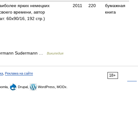
наиболее ярких немецких
2011
220
бумажная
своего времени, автор
книга
: 60x90/16, 192 стр.)
Hermann Sudermann …
Википедия
ка
,
Реклама на сайте
18+
omla,
Drupal,
WordPress, MODx.