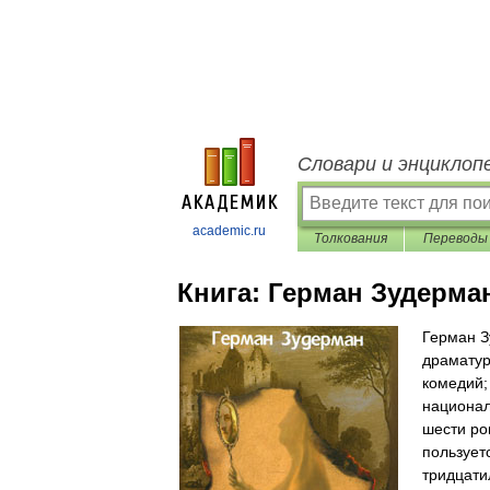
Словари и энциклоп
academic.ru
Толкования
Переводы
Книга:
Герман Зудерман
Герман З
драматур
комедий;
национал
шести ро
пользует
тридцати