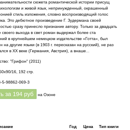
анимательности сюжета романтической истории присущ
сихологизм и живой язык, непринужденный, окрашенный
ронией стиль изложения, словно воспроизводящий голос
ика. Это дебютное произведение Г. Зудермана своей
остью сразу принесло признание автору. Только за двадцать
е своего выхода в свет роман выдержал более ста
ний в крупнейшем немецком издательстве «Готта», был
 на другие языки (в 1903 г. пересказан на русский), не раз
лся в XX веке (Германия, Австрия), а внаше...
ство: "Грифон"
(2011)
0x90/16, 192 стр.
8-5-98862-069-3
ть за
194
руб
на Озоне
исание
Год
Цена
Тип книги