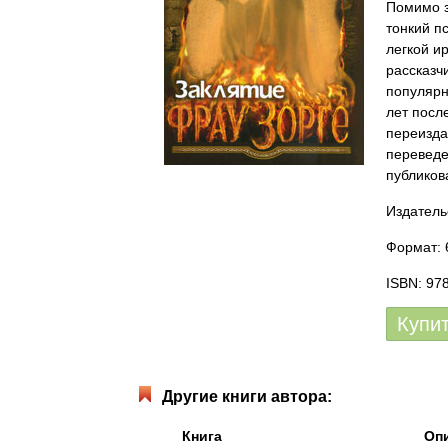
Помимо з
тонкий п
легкой и
рассказч
популярн
лет посл
переизда
переведен
публикова
Издатель
Формат: 6
ISBN: 97
Купи
Другие книги автора:
Книга
Оп