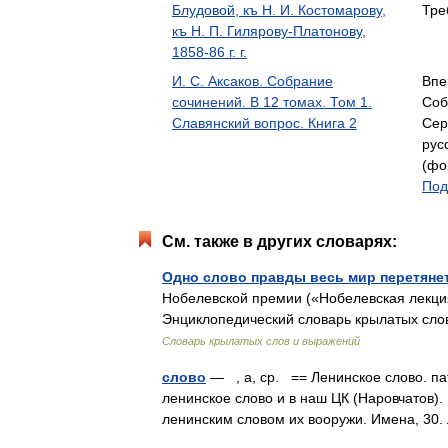
Блудовой, къ Н. И. Костомарову,
Тре
къ Н. П. Гилярову-Платонову,
1858-86 г. г.
И. С. Аксаков. Собрание
Впе
сочинений. В 12 томах. Том 1.
Соб
Славянский вопрос. Книга 2
Сер
рус
(фо
Под
См. также в других словарях:
Одно слово правды весь мир перетяне
Нобелевской премии («Нобелевская лекци
Энциклопедический словарь крылатых сло
Словарь крылатых слов и выражений
слово
— , а, ср. == Ленинское слово. па
ленинское слово и в наш ЦК (Наровчатов)
ленинским словом их вооружи. Имена, 3