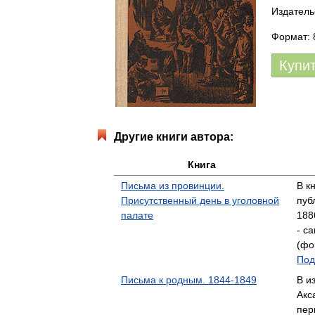
Издатель
Формат: 
Купи
Другие книги автора:
Книга
Письма из провинции.
B к
Присутственный день в уголовной
пуб
палате
188
- с
(фо
Под
Письма к родным. 1844-1849
В и
Акс
пер