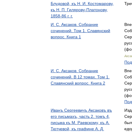
Блудовой, къ Н. И. Костомарову,
Тре
къ Н. П. Гилярову-Платонову,
1858-86 г. г.
И. С. Аксаков. Собрание
Впе
сочинений. Том 1. Славянский
Соб
вопрос. Книга 1
Сер
рус
(фо
Акса
Под
И. С. Аксаков. Собрание
Впе
сочинений. В 12 томах. Том 1.
Соб
Славянский вопрос. Книга 2
Сер
рус
(фо
Под
Иванъ Сергеевичъ Аксаковъ въ
Изд
его письмахъ, часть 2. томъ 4,
Сер
письма къ М. Раевскому, къ А.
был
Тютчевой, къ графине А. Д.
едо