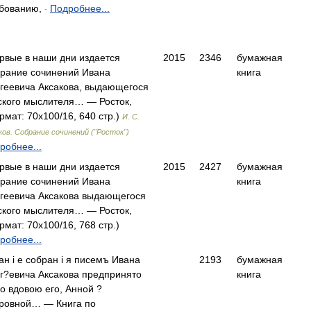
бованию,
Подробнее...
-
рвые в наши дни издается
2015
2346
бумажная
рание сочинений Ивана
книга
геевича Аксакова, выдающегося
ского мыслителя… — Росток,
рмат: 70x100/16, 640 стр.)
И. С.
ков. Собрание сочинений ("Росток")
робнее...
рвые в наши дни издается
2015
2427
бумажная
рание сочинений Ивана
книга
геевича Аксакова выдающегося
ского мыслителя… — Росток,
рмат: 70x100/16, 768 стр.)
робнее...
ан i е собран i я писемъ Ивана
2193
бумажная
г?евича Аксакова предпринято
книга
о вдовою его, Анной ?
ровной… — Книга по