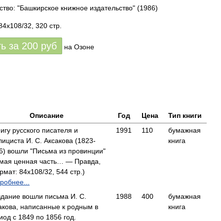
ство: "Башкирское книжное издательство"
(1986)
84x108/32, 320 стр.
ть за
200
руб
на Озоне
Описание
Год
Цена
Тип книги
нигу русского писателя и
1991
110
бумажная
лициста И. С. Аксакова (1823-
книга
6) вошли "Письма из провинции"
амая ценная часть… — Правда,
рмат: 84x108/32, 544 стр.)
робнее...
здание вошли письма И. С.
1988
400
бумажная
акова, написанные к родным в
книга
иод с 1849 по 1856 год.