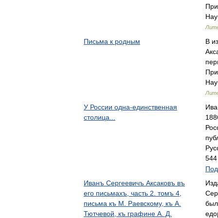
При
Нау
Лите
Письма к родным
В и
Акс
пер
При
Нау
Лите
У России одна-единственная
Ива
столица...
188
Рос
пуб
Рус
544
Под
Иванъ Сергеевичъ Аксаковъ въ
Изд
его письмахъ, часть 2. томъ 4,
Сер
письма къ М. Раевскому, къ А.
был
Тютчевой, къ графине А. Д.
едо