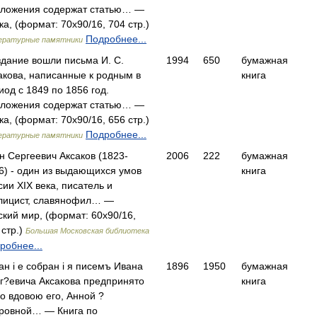
ложения содержат статью… —
ка, (формат: 70x90/16, 704 стр.)
Подробнее...
ратурные памятники
здание вошли письма И. С.
1994
650
бумажная
акова, написанные к родным в
книга
иод с 1849 по 1856 год.
ложения содержат статью… —
ка, (формат: 70x90/16, 656 стр.)
Подробнее...
ратурные памятники
н Сергеевич Аксаков (1823-
2006
222
бумажная
6) - один из выдающихся умов
книга
сии XIX века, писатель и
лицист, славянофил… —
ский мир, (формат: 60x90/16,
 стр.)
Большая Московская библиотека
робнее...
ан i е собран i я писемъ Ивана
1896
1950
бумажная
г?евича Аксакова предпринято
книга
о вдовою его, Анной ?
ровной… — Книга по