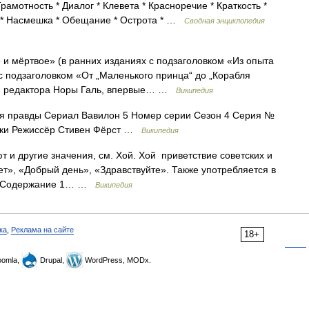
рамотность * Диалог * Клевета * Красноречие * Краткость *
ль * Насмешка * Обещание * Острота * …
Сводная энциклопедия
и мёртвое» (в ранних изданиях с подзаголовком «Из опыта
с подзаголовком «От „Маленького принца“ до „Корабля
 и редактора Норы Галь, впервые… …
Википедия
 правды Сериал Вавилон 5 Номер серии Сезон 4 Серия №
ски Режиссёр Стивен Фёрст …
Википедия
 и другие значения, см. Хой. Хой приветствие советских и
т», «Добрый день», «Здравствуйте». Также употребляется в
»). Содержание 1… …
Википедия
ка
,
Реклама на сайте
18+
omla,
Drupal,
WordPress, MODx.