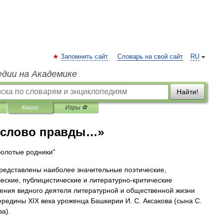
Запомнить сайт
Словарь на свой сайт
RU
едии на Академике
Найти!
Книги
Игры ⚽
И слово правды…»
Золотые родники"
представлены наиболее значительные поэтические,
еские, публицистические и литературно-критические
ения видного деятеля литературной и общественной жизни
ередины XIX века уроженца Башкирии И. С. Аксакова (сына С.
ва).