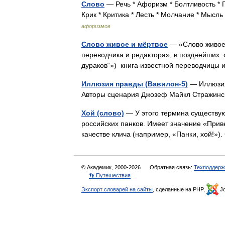
Слово
— Речь * Афоризм * Болтливость * Г
Крик * Критика * Лесть * Молчание * Мыс
афоризмов
Слово живое и мёртвое
— «Слово живое 
переводчика и редактора», в позднейших 
дураков“») книга известной переводчицы
Иллюзия правды (Вавилон-5)
— Иллюзия
Авторы сценария Джозеф Майкл Стражин
Хой (слово)
— У этого термина существуют
российских панков. Имеет значение «Приве
качестве клича (например, «Панки, хой!
© Академик, 2000-2026
Обратная связь:
Техподдерж
👣 Путешествия
Экспорт словарей на сайты
, сделанные на PHP,
Jo