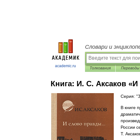
Словари и энциклоп
academic.ru
Толкования
Переводы
Книга:
И. С. Аксаков «
Серия: "
В книге 
драматич
произвед
России с
Т. Аксако