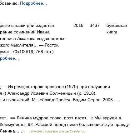
бованию,
Подробнее...
рвые в наши дни издается
2015
3437
бумажная
рание сочинений Ивана
книга
геевича Аксакова выдающегося
ского мыслителя… — Росток,
рмат: 70x100/16, 768 стр.)
робнее...
т
— Из речи, которою произнес (1970) при получении
я») Александр Исаевин Солженицын (р. 1918).
в и выражений. М.: «Локид Пресс». Вадим Серов. 2003 …
тет. == Ленина мудрое слово. поэт. патет. ◘ Мы веруем в
. Коммунисты, 92. Раскрой перед ними большевистскую правду,
0. Ленина… …
Толковый словарь языка Совдепии