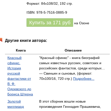
Формат: 84x108/32, 192 стр.
ISBN: 978-5-7516-0885-9
Купить за
171
руб
на Озоне
Другие книги автора:
Книга
Описание
Красный
"Красный сфинкс" - книга биографий
сфинкс.
самых известных русских, советских и
История
российских фантастов, среди которых…
русской
— Свиньин и сыновья, (формат:
фантастики от
70x100/16, 720 стр.)
Подробнее...
В. Ф.
Одоевского до
Бориса Штерна
Золотой
В этот сборник вошли новые
миллиард
произведения Геннадия Прашкевича,