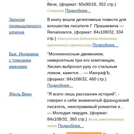
Вече, (формат: 60x90/16, 352 стр.)
Подробнее...
Сибириада
Записки
В книгу вошли детективные повести для
промышленного
юношества писателя Г. Прашкевича —
шпиона
Renaissance, (формат: 84x108/32, 334
стр.)
Классическая библиотека детектива,
Подробнее...
приключений и фантастики
Бык. Иномарка
"Молниеносным движением,
с томскими
невероятным при его комплекции,
именами
Хисаич выбросил руку со стальным
ломом, кажется… — ИзографЪ,
(формат: 84x108/32, 460 стр.)
Подробнее...
Жюль Верн
"Я всего лишь рассказчик историй", -
говорил о себе знаменитый французский
писатель, неисправимый романтик и…
— Молодая гвардия, (формат:
84x108/32, 360 стр.)
Жизнь замечательных
Подробнее...
людей