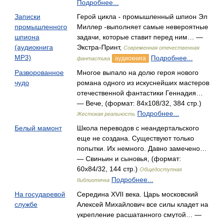
Подробнее...
Записки
Герой цикла - промышленный шпион Эл
промышленного
Миллер -выполняет самые невероятные
шпиона
задачи, которые ставит перед ним… —
(аудиокнига
Экстра-Принт,
Современная отечественная
MP3)
Подробнее...
аудиокнига
фантастика
Разворованное
Многое выпало на долю героя нового
чудо
романа одного из искуснейших мастеров
отечественной фантастики Геннадия…
— Вече, (формат: 84x108/32, 384 стр.)
Подробнее...
Жестокая реальность
Белый мамонт
Школа переводов с неандертальского
еще не создана. Существуют только
попытки. Их немного. Давно замечено…
— Свиньин и сыновья, (формат:
60x84/32, 144 стр.)
Общедоступная
Подробнее...
библиотечка
На государевой
Середина XVII века. Царь московский
службе
Алексей Михайлович все силы кладет на
укрепление расшатанного смутой… —