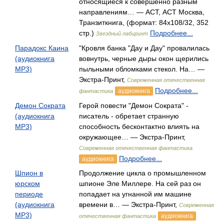
относящиеся к совершенно разным
направлениям… — АСТ, АСТ Москва,
Транзиткнига, (формат: 84x108/32, 352
стр.)
Подробнее...
Звездный лабиринт
Парадокс Каина
"Кровля банка "Дау и Дау" провалилась
(аудиокнига
вовнутрь, черные дыры окон щерились
MP3)
пыльными обломками стекол. На… —
Экстра-Принт,
Современная отечественная
Подробнее...
аудиокнига
фантастика
Демон Сократа
Герой повести "Демон Сократа" -
(аудиокнига
писатель - обретает странную
MP3)
способность бесконтактно влиять на
окружающее… — Экстра-Принт,
Современная отечественная фантастика
Подробнее...
аудиокнига
Шпион в
Продолжение цикла о промышленном
юрском
шпионе Эле Миллере. На сей раз он
периоде
попадает на угнанной им машине
(аудиокнига
времени в… — Экстра-Принт,
Современная
MP3)
аудиокнига
отечественная фантастика