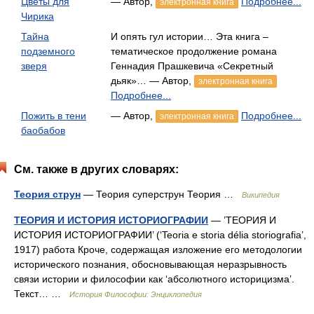
Цветы для
— Автор,
Подробнее...
электронная книга
Чирика
Тайна
И опять гул истории… Эта книга –
подземного
тематическое продолжение романа
зверя
Геннадия Прашкевича «Секретный
дьяк»… — Автор,
электронная книга
Подробнее...
Пожить в тени
— Автор,
Подробнее...
электронная книга
баобабов
См. также в других словарях:
Теория струн
— Теория суперструн Теория …
Википедия
ТЕОРИЯ И ИСТОРИЯ ИСТОРИОГРАФИИ
— ’ТЕОРИЯ И
ИСТОРИЯ ИСТОРИОГРАФИИ’ (‘Teoria e storia délia storiografia’,
1917) работа Кроче, содержащая изложение его методологии
исторического познания, обосновывающая неразрывность
связи истории и философии как ‘абсолютного историцизма’.
Текст… …
История Философии: Энциклопедия