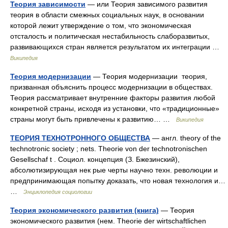
Теория зависимости
— или Теория зависимого развития
теория в области смежных социальных наук, в основании
которой лежит утверждение о том, что экономическая
отсталость и политическая нестабильность слаборазвитых,
развивающихся стран является результатом их интеграции …
Википедия
Теория модернизации
— Теория модернизации теория,
призванная объяснить процесс модернизации в обществах.
Теория рассматривает внутренние факторы развития любой
конкретной страны, исходя из установки, что «традиционные»
страны могут быть привлечены к развитию… …
Википедия
ТЕОРИЯ ТЕХНОТРОННОГО ОБЩЕСТВА
— англ. theory of the
technotronic society ; nets. Theorie von der technotronischen
Gesellschaf t . Социол. концепция (З. Бжезинский),
абсолютизирующая нек рые черты научно техн. революции и
предпринимающая попытку доказать, что новая технология и…
…
Энциклопедия социологии
Теория экономического развития (книга)
— Теория
экономического развития (нем. Theorie der wirtschaftlichen