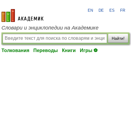
EN
DE
ES
FR
academic.ru
Словари и энциклопедии на Академике
Найти!
Толкования
Переводы
Книги
Игры ⚽