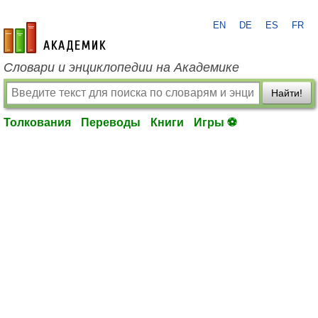
EN
DE
ES
FR
academic.ru
Словари и энциклопедии на Академике
Найти!
Толкования
Переводы
Книги
Игры ⚽