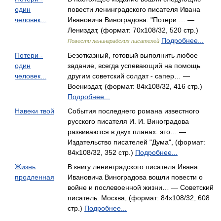
один
повести ленинградского писателя Ивана
человек...
Ивановича Виноградова: "Потери … —
Лениздат, (формат: 70x108/32, 520 стр.)
Подробнее...
Повести ленинградских писателей
Потери -
Безотказный, готовый выполнить любое
один
задание, всегда успевающий на помощь
человек...
другим советский солдат - сапер… —
Воениздат, (формат: 84x108/32, 416 стр.)
Подробнее...
Навеки твой
События последнего романа известного
русского писателя И. И. Виноградова
развиваются в двух планах: это… —
Издательство писателей "Дума", (формат:
84x108/32, 352 стр.)
Подробнее...
Жизнь
В книгу ленинградского писателя Ивана
продленная
Ивановича Виноградова вошли повести о
войне и послевоенной жизни… — Советский
писатель. Москва, (формат: 84x108/32, 608
стр.)
Подробнее...