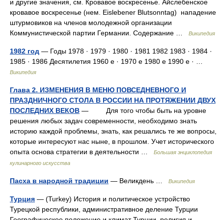
и другие значения, см. Кровавое воскресенье. Айслебенское
кровавое воскресенье (нем. Eislebener Blutsonntag) нападение
штурмовиков на членов молодежной организации
Коммунистической партии Германии. Содержание …
Википедия
1982 год
— Годы 1978 · 1979 · 1980 · 1981 1982 1983 · 1984 ·
1985 · 1986 Десятилетия 1960 е · 1970 е 1980 е 1990 е · …
Википедия
Глава 2. ИЗМЕНЕНИЯ В МЕНЮ ПОВСЕДНЕВНОГО И
ПРАЗДНИЧНОГО СТОЛА В РОССИИ НА ПРОТЯЖЕНИИ ДВУХ
ПОСЛЕДНИХ ВЕКОВ
— Для того чтобы быть на уровне
решения любых задач современности, необходимо знать
историю каждой проблемы, знать, как решались те же вопросы,
которые интересуют нас ныне, в прошлом. Учет исторического
опыта основа стратегии в деятельности …
Большая энциклопедия
кулинарного искусства
Пасха в народной традиции
— Великдень …
Википедия
Турция
— (Turkey) История и политическое устройство
Турецкой республики, административное деление Турции
Географическое положение и климат Турции, религия и