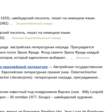
1933), швейцарский писатель, пишет на немецком языке.
 (1982) …
Энциклопедический словарь
рский писатель, пишет на немецком языке.
1982) …
Большой Энциклопедический словарь
ида австрийская литературная награда. Присуждается
емся поэте Эрихе Фриде. Фонд памяти Эриха Фрида каждый
тераторов, который единолично выбирает… …
Википедия
по европейской литературе
— Австрийская государственная
 Европейская литературная премия (нем. Österreichischer
opäischer Literaturpreis) литературная награда, присуждаемая…
олее известный под псевдонимом Варлен (нем. Willy Leopold
юрих – 30 октября 1977, Бондо) – швейцарский художник.
р, виконт де Бретизель Рамбюр (фр. Jean Louis de Rambures;