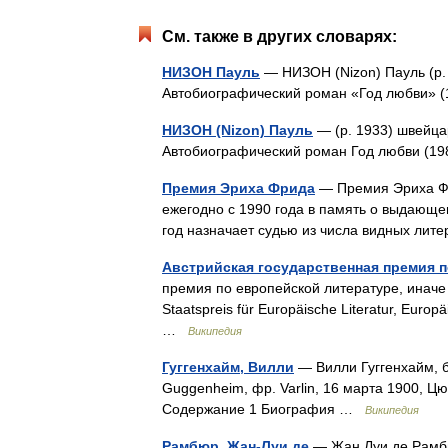
См. также в других словарях:
НИЗОН Пауль
— НИЗОН (Nizon) Пауль (р. 
Автобиографический роман «Год любви»
НИЗОН (Nizon) Пауль
— (р. 1933) швейца
Автобиографический роман Год любви (
Премия Эриха Фрида
— Премия Эриха Фр
ежегодно с 1990 года в память о выдающ
год назначает судью из числа видных ли
Австрийская государственная премия 
премия по европейской литературе, иначе
Staatspreis für Europäische Literatur, Eur
…
Википедия
Гуггенхайм, Вилли
— Вилли Гуггенхайм, б
Guggenheim, фр. Varlin, 16 марта 1900, Ц
Содержание 1 Биография …
Википедия
Рамбюр, Жан-Луи де
— Жан Луи де Рамбю