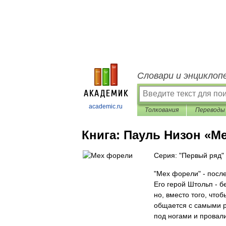
Словари и энциклоп
academic.ru
Толкования
Переводы
Книга:
Пауль Низон «М
Серия: "Первый ряд"
"Мех форели" - посл
Его герой Штольп - б
но, вместо того, чтоб
общается с самыми 
под ногами и провали