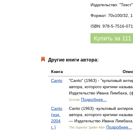
Издательство: "Текст"
Формат: 70x100/32, 1
ISBN: 978-5-7516-071
Купить за
111
Другие книги автора:
Книга
Опис
Canto
"Canto" (1963) - "культовый ант
автора, которого критики назы
Издательство Ивана Лимбаха, (ф
Подробнее...
Schritte
Canto
Canto (1963) -культовый антиро
(изд.
автора, которого критики назы
2004
— Издательство Ивана Лимбаха, 
г. )
Подробнее...
The Superior Spider-Man