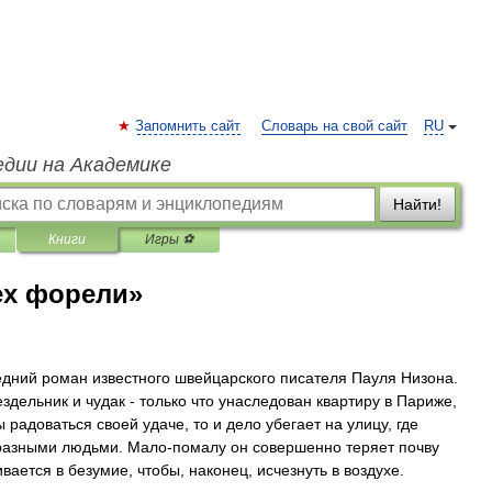
Запомнить сайт
Словарь на свой сайт
RU
едии на Академике
Найти!
Книги
Игры ⚽
ех форели»
едний роман известного швейцарского писателя Пауля Низона.
ездельник и чудак - только что унаследован квартиру в Париже,
ы радоваться своей удаче, то и дело убегает на улицу, где
разными людьми. Мало-помалу он совершенно теряет почву
вается в безумие, чтобы, наконец, исчезнуть в воздухе.