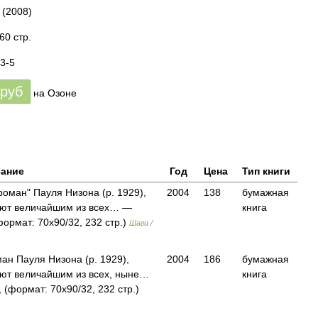
(2008)
60 стр.
3-5
руб
на Озоне
ание
Год
Цена
Тип книги
ироман" Пауля Низона (р. 1929),
2004
138
бумажная
вают величайшим из всех… —
книга
ормат: 70x90/32, 232 стр.)
Шаги /
ман Пауля Низона (р. 1929),
2004
186
бумажная
вают величайшим из всех, ныне…
книга
(формат: 70x90/32, 232 стр.)