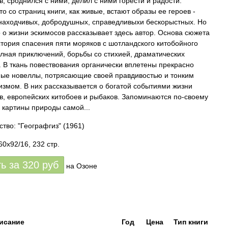
в, сроднился с ними, делил с ними горести и радости.
о со страниц книги, как живые, встают образы ее героев -
находчивых, добродушных, справедливыхи бескорыстных. Но
о о жизни эскимосов рассказывает здесь автор. Основа сюжета
история спасения пяти моряков с шотландского китобойного
олная приключений, борьбы со стихией, драматических
. В ткань повествования органически вплетены прекрасно
ые новеллы, потрясающие своей правдивостью и тонким
измом. В них рассказывается о богатой событиями жизни
в, европейских китобоев и рыбаков. Запоминаются по-своему
 картины природы самой...
ство: "Географгиз"
(1961)
0x92/16, 232 стр.
ть за
320
руб
на Озоне
исание
Год
Цена
Тип книги