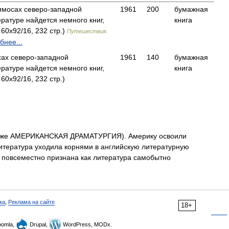
кимосах северо-западной
1961
200
бумажная
ратуре найдется немного книг,
книга
60x92/16, 232 стр.)
Путешествия.
бнее...
сах северо-западной
1961
140
бумажная
ратуре найдется немного книг,
книга
60x92/16, 232 стр.)
кже АМЕРИКАНСКАЯ ДРАМАТУРГИЯ). Америку освоили
литература уходила корнями в английскую литературную
 повсеместно признана как литература самобытно
ка
,
Реклама на сайте
18+
omla,
Drupal,
WordPress, MODx.