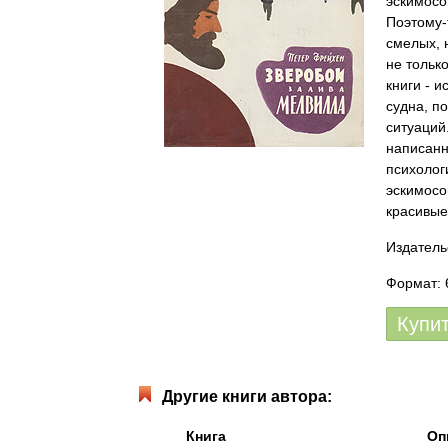
эскимосо
Поэтому-т
смелых, 
не тольк
книги - 
судна, п
ситуаций
написанн
психолог
эскимосо
красивые
Издатель
Формат: 6
Купи
Другие книги автора:
Книга
Оп