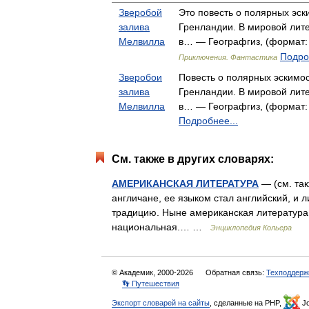
Зверобой
Это повесть о полярных эс
залива
Гренландии. В мировой лите
Мелвилла
в… — Географгиз, (формат: 
Подро
Приключения. Фантастика
Зверобои
Повесть о полярных эскимо
залива
Гренландии. В мировой лите
Мелвилла
в… — Географгиз, (формат: 
Подробнее...
См. также в других словарях:
АМЕРИКАНСКАЯ ЛИТЕРАТУРА
— (см. та
англичане, ее языком стал английский, и 
традицию. Ныне американская литература
национальная.… …
Энциклопедия Кольера
© Академик, 2000-2026
Обратная связь:
Техподдерж
👣 Путешествия
Экспорт словарей на сайты
, сделанные на PHP,
Jo