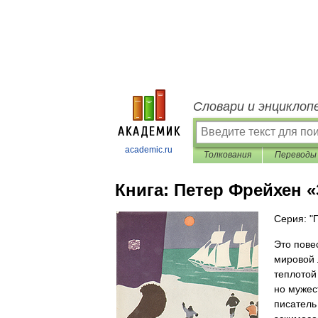
Словари и энциклоп
academic.ru
Толкования
Переводы
Книга:
Петер Фрейхен 
Серия: "
Это пове
мировой 
теплотой
но мужес
писатель