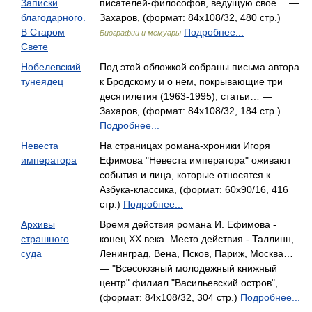
Записки
писателей-философов, ведущую свое… —
благодарного.
Захаров, (формат: 84x108/32, 480 стр.)
В Старом
Подробнее...
Биографии и мемуары
Свете
Нобелевский
Под этой обложкой собраны письма автора
тунеядец
к Бродскому и о нем, покрывающие три
десятилетия (1963-1995), статьи… —
Захаров, (формат: 84x108/32, 184 стр.)
Подробнее...
Невеста
На страницах романа-хроники Игоря
императора
Ефимова "Невеста императора" оживают
события и лица, которые относятся к… —
Азбука-классика, (формат: 60x90/16, 416
стр.)
Подробнее...
Архивы
Время действия романа И. Ефимова -
страшного
конец XX века. Место действия - Таллинн,
суда
Ленинград, Вена, Псков, Париж, Москва…
— "Всесоюзный молодежный книжный
центр" филиал "Васильевский остров",
(формат: 84x108/32, 304 стр.)
Подробнее...