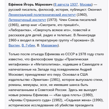
Ефи́мов И́горь Ма́ркович
(
8 августа
1937
,
Москва
) —
русский писатель, философ, историк, публицист. Окончил
Ленинградский политехнический институт
(1960),
Литературный институт
(1973). Член Союза писателей
(1965), автор книг «Смотрите, кто пришёл!»,
«Лаборантка», «Свергнуть всякое иго», повестей и
рассказов для детей, радио и телепьес. В Ленинграде
1960-х входил в литературную группу «Горожане» (Б.
Вахтин
,
В. Губин
, В.
Марамзин
).
Только после отъезда Ефимова из СССР в 1978 году стало
известно, что философские труды «Практическая
метафизика» и «Метаполитика», ходившие в Самиздате и
напечатанные на Западе под псевдонимом Андрей
Московит, принадлежат его перу. Основал в США
издательство «Эрмитаж» (1981), которое выпускало стихи,
романы, мемуары, эссе, не имевшие шанса быть
напечатанными в Советской России. Здесь же выходят
новые романы Ефимова — «Как одна плоть» (1980),
«Архивы Страшного суда» (1982), «Седьмая жена» (1990),
историческое исследование об убийстве президента