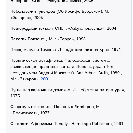
Неверная. СПб. : «Азбука-классика», 2006.
Нобелевский тунеядец (Об Иосифе Бродском). М. :
«Захаров», 2005.
Новгородский толмач. СПб. : «Азбука-классика», 2004.
Пелагий Британец. M. : «Терра», 1998.
Плюс, минус и Тимоша. Л. : «Детская литература», 1971.
Практическая метафизика. Философская система,
развивающая принципы Канта и Шопенгауэра. (Под
псевдонимом Андрей Московит). Ann Arbor : Ardis, 1980 ;
М.: «Захаров»,
2001
.
Пурга над карточным домиком. Л. : «Детская литература»,
1975.
Свергнуть всякое иго. Повесть о Лилберне, M. :
«Политиздат», 1977.
Светляки. Афоризмы. Tenafly : Hermitage Publishers, 1991.