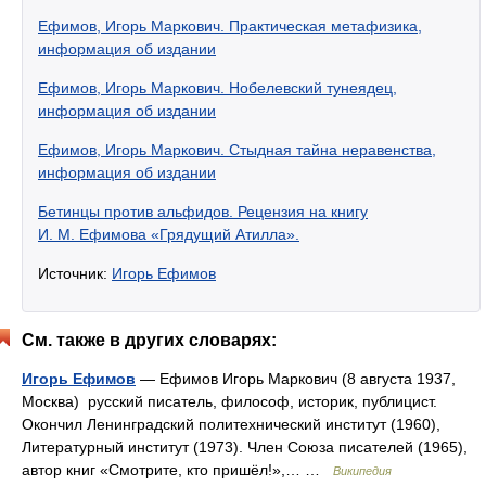
Ефимов, Игорь Маркович. Практическая метафизика,
информация об издании
Ефимов, Игорь Маркович. Нобелевский тунеядец,
информация об издании
Ефимов, Игорь Маркович. Стыдная тайна неравенства,
информация об издании
Бетинцы против альфидов. Рецензия на книгу
И. М. Ефимова «Грядущий Атилла».
Источник:
Игорь Ефимов
См. также в других словарях:
Игорь Ефимов
— Ефимов Игорь Маркович (8 августа 1937,
Москва) русский писатель, философ, историк, публицист.
Окончил Ленинградский политехнический институт (1960),
Литературный институт (1973). Член Союза писателей (1965),
автор книг «Смотрите, кто пришёл!»,… …
Википедия