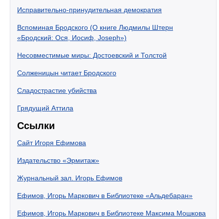
Исправительно-принудительная демократия
Вспоминая Бродского (О книге Людмилы Штерн
«Бродский: Ося, Иосиф, Joseph»)
Несовместимые миры: Достоевский и Толстой
Солженицын читает Бродского
Сладострастие убийства
Грядущий Аттила
Ссылки
Сайт Игоря Ефимова
Издательство «Эрмитаж»
Журнальный зал. Игорь Ефимов
Ефимов, Игорь Маркович в Библиотеке «Альдебаран»
Ефимов, Игорь Маркович в Библиотеке Максима Мошкова