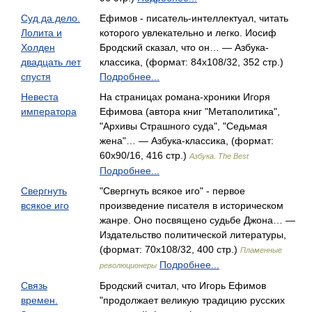
Суд да дело.
Ефимов - писатель-интеллектуал, читать
Лолита и
которого увлекательно и легко. Иосиф
Холден
Бродский сказал, что он… — Азбука-
двадцать лет
классика, (формат: 84x108/32, 352 стр.)
спустя
Подробнее...
Невеста
На страницах романа-хроники Игоря
императора
Ефимова (автора книг "Метаполитика",
"Архивы Страшного суда", "Седьмая
жена"… — Азбука-классика, (формат:
60x90/16, 416 стр.)
Азбука. The Best
Подробнее...
Свергнуть
"Свергнуть всякое иго" - первое
всякое иго
произведение писателя в историческом
жанре. Оно посвящено судьбе Джона… —
Издательство политической литературы,
(формат: 70x108/32, 400 стр.)
Пламенные
Подробнее...
революционеры
Связь
Бродский считал, что Игорь Ефимов
времен.
"продолжает великую традицию русских