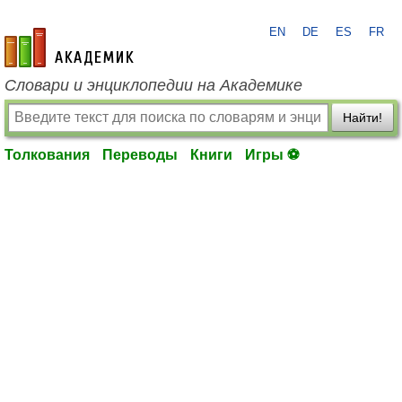
EN
DE
ES
FR
academic.ru
Словари и энциклопедии на Академике
Найти!
Толкования
Переводы
Книги
Игры ⚽