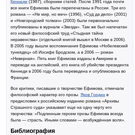
Кеннеди
(1987), сборники статей. После 1991 года почти
все книги Ефимова были перепечатаны в России. Три его
романа — «Не мир, но меч» (1996), «Суд да дело» (2001)
и «Новгородский толмач» (2003) были первоначально
опубликованы в журнале «Звезда». Там же был напечатан
его новый философский труд «Стыдная тайна
неравенства» (отдельной книгой вышел в Москве в 2006).
В 2005 году вышли воспоминания Ефимова «Нобелевский
тунеядец» об Иосифе Бродском, а в 2006 — роман
«Неверная». Пять книг Ефимова изданы в Америке в
переводе на английский, его книга об убийстве президента
Кеннеди в 2006 году была переведена и опубликована во
Франции.
Все критики, писавшие о творчестве Ефимова, отмечали
философский характер его прозы.
Яков Гордин
в
предисловии к российскому изданию романа «Архивы
Страшного суда» указывает еще на одну черту его
творчества: «Подлинным героем прозы Ефимова всегда
была — страсть. Иными словами — возбуждённая воля».
Библиография