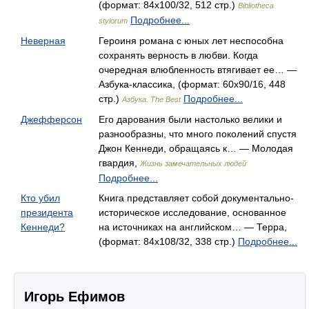
(формат: 84x100/32, 512 стр.)
Bibliotheca
Подробнее...
stylorum
Неверная
Героиня романа с юных лет неспособна
сохранять верность в любви. Когда
очередная влюбленность втягивает ее… —
Азбука-классика, (формат: 60x90/16, 448
стр.)
Подробнее...
Азбука. The Best
Джефферсон
Его дарования были настолько велики и
разнообразны, что много поколений спустя
Джон Кеннеди, обращаясь к… — Молодая
гвардия,
Жизнь замечательных людей
Подробнее...
Кто убил
Книга представляет собой документально-
президента
историческое исследование, основанное
Кеннеди?
на источниках на английском… — Терра,
(формат: 84x108/32, 338 стр.)
Подробнее...
Игорь Ефимов