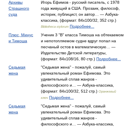
Архивы
Игорь Ефимов - русский писатель, с 1978
Страшного
года живущий в США. Прозаик, философ,
суда
историк, публицист, он автор… — Азбука-
классика, (формат: 84x100/32, 352 стр.)
Подробнее...
Bibliotheca stylorum
Плюс, Минус
Ученик 3 "В" класса Тимоша на обтекаемом
и Тимоша
и непотопляемом судне вдруг попал на
песчаный остов в математическую… —
Издательство Детской литературы,
(формат: 84x108/16, 80 стр.)
Подробнее...
Седьмая
"Седьмая жена" - пожалуй, самый
жена
увлекательный роман Ефимова. Это
удивительный сплав жанров -
философского и… — Азбука-классика,
(формат: 84x100/32, 512 стр.)
Оранжевый
Подробнее...
ключ
Седьмая
"Седьмая жена" - пожалуй, самый
жена
увлекательный роман Ефимова. Это
удивительный сплав жанров -
философского и… — Азбука-классика,