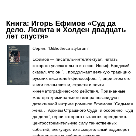
Книга:
Игорь Ефимов «Суд да
дело. Лолита и Холден двадцать
лет спустя»
Серия: "Bibliotheca stylorum"
Ефимов — писатель-интеллектуал, читать
которого увлекательно и легко. Иосиф Бродский
сказал, что он `... продолжает великую традицию
русских писателей-философов...`, ипри этом его
книги полны жизни, страсти и почти
кинематографического действия. Признанные
мастера криминального жанра позавидуют
детективной интриге романов Ефимова `Седьмая
жена`, `Архивы Страшного Суда` и особенно `Суд
да дело`, герои которого пытаются преодолеть
центростремительную силу таинственных
событий, влекущую ихв смертельный водоворот
кафкианского судебного кошмара...