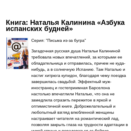
Книга:
Наталья Калинина «Азбука
испанских будней»
Серия: "Письма из-за бугра"
Загадочная русская душа Натальи Калининой
требовала новых впечатлений, за которыми ее
обладательница и отправилась, причем не куда-
нибудь, а в солнечную Испанию. Там Наталью и
настиг хитрюга купидон, благодаря чему поездка
завершилась свадьбой. Эффектный муж-
иностранец и гостеприимная Барселона
настолько впечатлили Наталью, что она не
замедлила отразить пережитое в яркой и
оптимистичной книге. Доброжелательный и
любопытный взгляд влюбленной женщины
настраивает читателя на романтический лад,
позволяя закрыть глаза на трудности адаптации в
чужой стране и порадоваться за бойкую