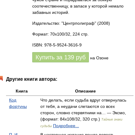
соотечественницу, в запасе у которой немало
забавных историй.
Издательство: "Центрполиграф"
(2008)
Формат: 70x100/32, 224 стр.
ISBN: 978-5-9524-3616-9
Купить за
139
руб
на Озоне
Другие книги автора:
Книга
Описание
Код
Что делать, если судьба вдруг отвернулась
фортуны
от тебя, а неудачи слетаются со всех
сторон, словно стервятники на… — Эксмо,
(формат: 84x108/32, 320 стр.)
Тайные знаки
Подробнее...
судьбы
П. И.
В настоящее издание вошла повесть