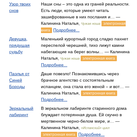
Узор твоих
Наши сны – это одна из граней реальности.
снов
Есть люди, которые умеют читать
зашифрованные в них послания и… —
Калинина Наталья,
электронная
Чужая ноша
Подробнее...
книга
Девушка,
Маленький курортный город сладко пахнет
прядущая
переспелой черешней, тихо лижут камни
судьбу
набегающие на берег волны… — Калинина
Наталья,
электронная книга
Чужая ноша
Подробнее...
Паэлья от
Даше повезло! Познакомившись через
Синей
брачное агентство с состоятельным
Бороды
испанцем, она стала его женой – и вот… —
Калинина Наталья,
электронная книга
Подробнее...
Зеркальный
В зеркальном лабиринте старинного дома
лабиринт
блуждает потерянная душа. Ей скучно в
мертвенном черно-белом мире, и… —
Калинина Наталья,
«Испанский» цикл
Подробнее...
электронная книга