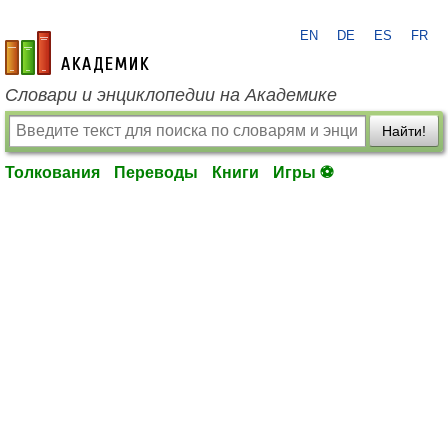
EN
DE
ES
FR
academic.ru
Словари и энциклопедии на Академике
Найти!
Толкования
Переводы
Книги
Игры ⚽