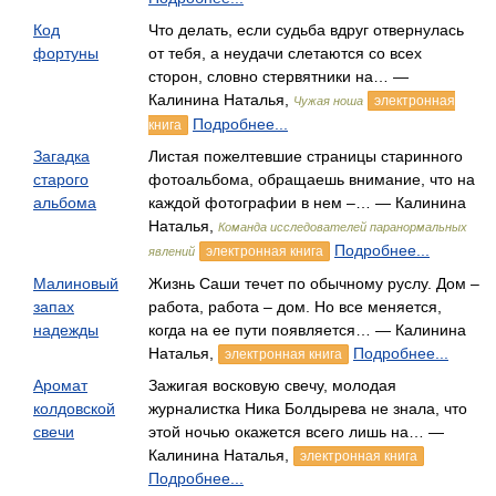
Код
Что делать, если судьба вдруг отвернулась
фортуны
от тебя, а неудачи слетаются со всех
сторон, словно стервятники на… —
Калинина Наталья,
электронная
Чужая ноша
Подробнее...
книга
Загадка
Листая пожелтевшие страницы старинного
старого
фотоальбома, обращаешь внимание, что на
альбома
каждой фотографии в нем –… — Калинина
Наталья,
Команда исследователей паранормальных
Подробнее...
электронная книга
явлений
Малиновый
Жизнь Саши течет по обычному руслу. Дом –
запах
работа, работа – дом. Но все меняется,
надежды
когда на ее пути появляется… — Калинина
Наталья,
Подробнее...
электронная книга
Аромат
Зажигая восковую свечу, молодая
колдовской
журналистка Ника Болдырева не знала, что
свечи
этой ночью окажется всего лишь на… —
Калинина Наталья,
электронная книга
Подробнее...