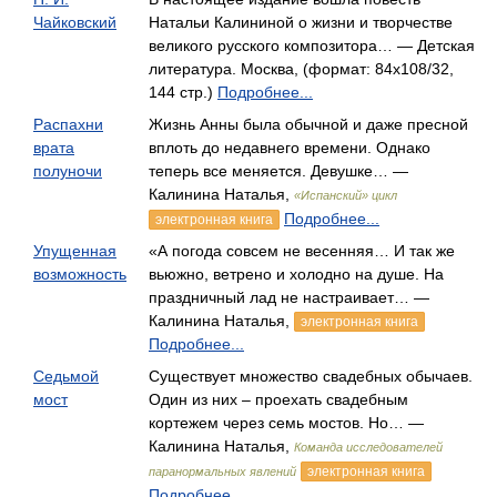
Чайковский
Натальи Калининой о жизни и творчестве
великого русского композитора… — Детская
литература. Москва, (формат: 84x108/32,
144 стр.)
Подробнее...
Распахни
Жизнь Анны была обычной и даже пресной
врата
вплоть до недавнего времени. Однако
полуночи
теперь все меняется. Девушке… —
Калинина Наталья,
«Испанский» цикл
Подробнее...
электронная книга
Упущенная
«А погода совсем не весенняя… И так же
возможность
вьюжно, ветрено и холодно на душе. На
праздничный лад не настраивает… —
Калинина Наталья,
электронная книга
Подробнее...
Седьмой
Существует множество свадебных обычаев.
мост
Один из них – проехать свадебным
кортежем через семь мостов. Но… —
Калинина Наталья,
Команда исследователей
электронная книга
паранормальных явлений
Подробнее...