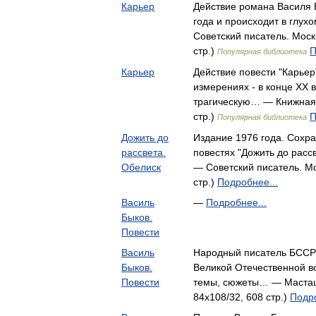
Карьер
Действие романа Василя 
года и происходит в глу
Советский писатель. Моск
стр.)
П
Популярная библиотека
Карьер
Действие повести "Карьер"
измерениях - в конце XX в
трагическую… — Книжная 
стр.)
П
Популярная библиотека
Дожить до
Издание 1976 года. Сохра
рассвета.
повестях "Дожить до расс
Обелиск
— Советский писатель. Мо
стр.)
Подробнее...
Василь
—
Подробнее...
Быков.
Повести
Василь
Народный писатель БССР 
Быков.
Великой Отечественной в
Повести
темы, сюжеты… — Мастацк
84x108/32, 608 стр.)
Подро