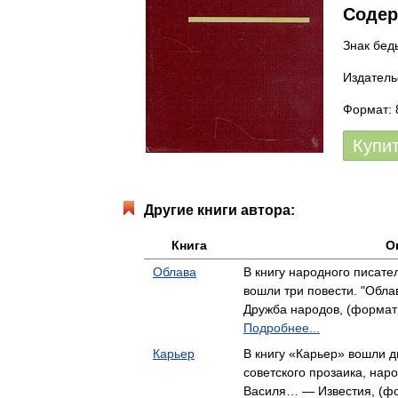
Содер
Знак бед
Издатель
Формат: 
Купи
Другие книги автора:
Книга
О
Облава
В книгу народного писат
вошли три повести. "Обла
Дружба народов, (формат:
Подробнее...
Карьер
В книгу «Карьер» вошли д
советского прозаика, нар
Василя… — Известия, (фор