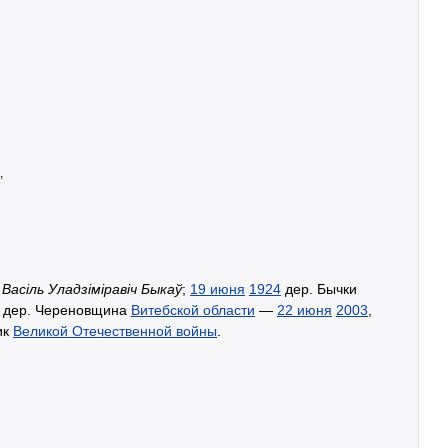
,
Васіль Уладзіміравіч Быкаў
;
19 июня
1924
дер. Бычки
м дер. Череновщина
Витебской области
—
22 июня
2003
,
ик
Великой Отечественной войны
.