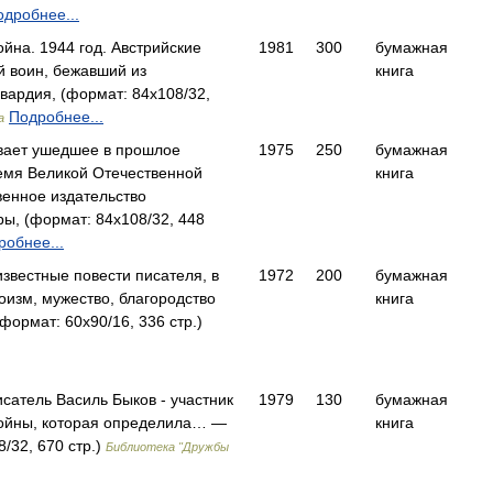
одробнее...
йна. 1944 год. Австрийские
1981
300
бумажная
й воин, бежавший из
книга
ардия, (формат: 84x108/32,
Подробнее...
а
ивает ушедшее в прошлое
1975
250
бумажная
ремя Великой Отечественной
книга
енное издательство
ы, (формат: 84x108/32, 448
робнее...
звестные повести писателя, в
1972
200
бумажная
оизм, мужество, благородство
книга
ормат: 60x90/16, 336 стр.)
сатель Василь Быков - участник
1979
130
бумажная
войны, которая определила… —
книга
/32, 670 стр.)
Библиотека "Дружбы