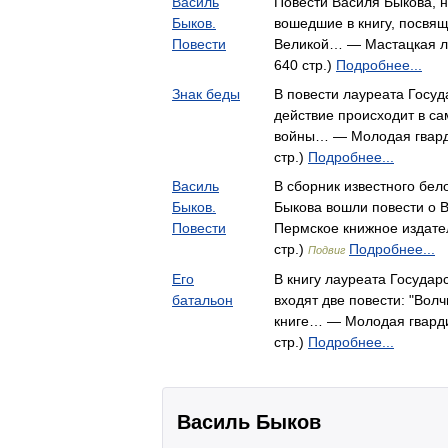
Василь
Повести Василя Быкова, 
Быков.
вошедшие в книгу, посв
Повести
Великой… — Мастацкая ли
640 стр.)
Подробнее...
Знак беды
В повести лауреата Госу
действие происходит в с
войны… — Молодая гварди
стр.)
Подробнее...
Василь
В сборник известного бел
Быков.
Быкова вошли повести о 
Повести
Пермское книжное издател
стр.)
Подробнее...
Подвиг
Его
В книгу лауреата Государ
батальон
входят две повести: "Волчь
книге… — Молодая гварди
стр.)
Подробнее...
Василь Быков