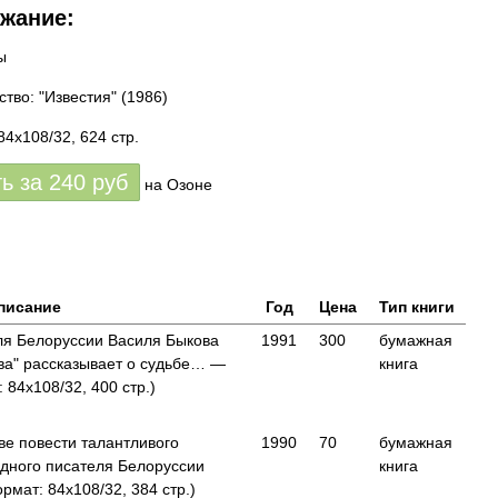
жание:
ы
ство: "Известия"
(1986)
84x108/32, 624 стр.
ть за
240
руб
на Озоне
писание
Год
Цена
Тип книги
еля Белоруссии Василя Быкова
1991
300
бумажная
ва" рассказывает о судьбе… —
книга
 84x108/32, 400 стр.)
ве повести талантливого
1990
70
бумажная
одного писателя Белоруссии
книга
мат: 84x108/32, 384 стр.)