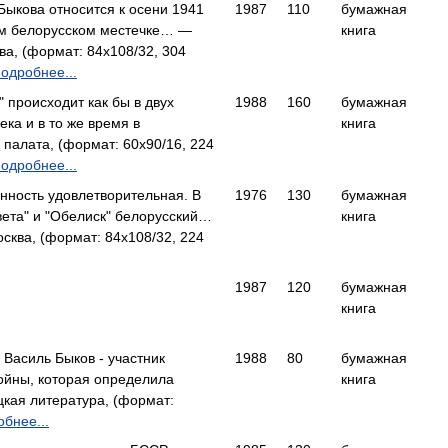
Быкова относится к осени 1941
1987
110
бумажная
хом белорусском местечке… —
книга
ва, (формат: 84x108/32, 304
одробнее...
 происходит как бы в двух
1988
160
бумажная
ека и в то же время в
книга
палата, (формат: 60x90/16, 224
одробнее...
нность удовлетворительная. В
1976
130
бумажная
вета" и "Обелиск" белорусский…
книга
сква, (формат: 84x108/32, 224
1987
120
бумажная
книга
Василь Быков - участник
1988
80
бумажная
ойны, которая определила
книга
ая литература, (формат:
бнее...