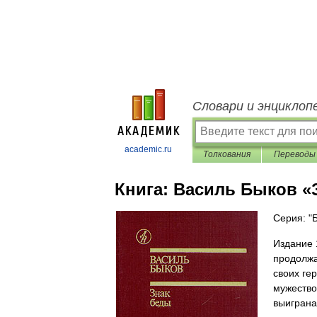
Словари и энциклоп
academic.ru
Толкования
Переводы
Книга:
Василь Быков «
Серия: "
Издание 
продолжа
своих ге
мужество
выиграна