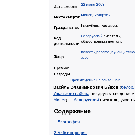
22 июня
2003
Дата смерти:
Минск
,
Беларусь
Место смерти:
Республика Беларусь
Гражданство:
белорусский
писатель,
Род
общественный деятель
деятельности:
повесть
,
рассказ
,
публицистика
Жанр:
эссе
Премии:
Награды
Произведения на сайте Lib.ru
Васи́ль Влади́мирович Бы́ков
(
белор.
Ушачского района
, по другим сведения
Минск
) —
белорусский
писатель, участн
Содержание
1
Биография
2
Библиография