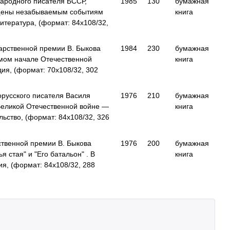
народного писателя БССР,
1985
130
бумажная
ящены незабываемым событиям
книга
тература, (формат: 84x108/32,
дарственной премии В. Быкова
1984
230
бумажная
амом начале Отечественной
книга
я, (формат: 70x108/32, 302
орусского писателя Василя
1976
210
бумажная
Великой Отечественной войне —
книга
ьство, (формат: 84x108/32, 326
ственной премии В. Быкова
1976
200
бумажная
я стая" и "Его батальон" . В
книга
я, (формат: 84x108/32, 288