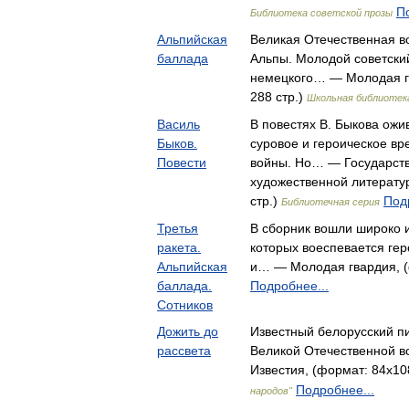
П
Библиотека советской прозы
Альпийская
Великая Отечественная во
баллада
Альпы. Молодой советски
немецкого… — Молодая гв
288 стр.)
Школьная библиотек
Василь
В повестях В. Быкова ож
Быков.
суровое и героическое в
Повести
войны. Но… — Государств
художественной литератур
стр.)
Под
Библиотечная серия
Третья
В сборник вошли широко и
ракета.
которых воеспевается гер
Альпийская
и… — Молодая гвардия, (ф
баллада.
Подробнее...
Сотников
Дожить до
Известный белорусский пи
рассвета
Великой Отечественной 
Известия, (формат: 84x108
Подробнее...
народов"