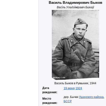
Василь Владимирович Быков
Васі́ль Уладзі́міравіч Бы́каў
Василь Быков в Румынии, 1944
Дата
19 июня
1924
рождения:
дер. Бычки
Ушачского района
,
Место
БССР
рождения: