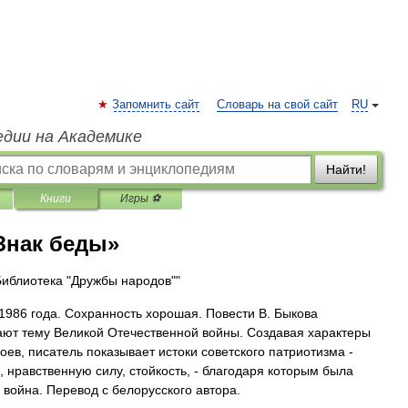
Запомнить сайт
Словарь на свой сайт
RU
едии на Академике
Найти!
Книги
Игры ⚽
Знак беды»
Библиотека "Дружбы народов""
1986 года. Сохранность хорошая. Повести В. Быкова
ют тему Великой Отечественной войны. Создавая характеры
роев, писатель показывает истоки советского патриотизма -
, нравственную силу, стойкость, - благодаря которым была
 война. Перевод с белорусского автора.