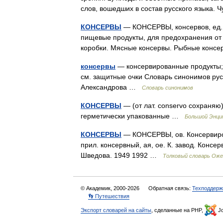
слов, вошедших в состав русского языка.
КОНСЕРВЫ
— КОНСЕРВЫ, консервов, ед. н
пищевые продукты, для предохранения от
коробки. Мясные консервы. Рыбные конс
консервы
— консервированные продукты; 
см. защитные очки Словарь синонимов русск
Александрова …
Словарь синонимов
КОНСЕРВЫ
— (от лат. conservo сохраня
герметически упакованные …
Большой Энци
КОНСЕРВЫ
— КОНСЕРВЫ, ов. Консервиро
прил. консервный, ая, ое. К. завод. Консе
Шведова. 1949 1992 …
Толковый словарь Оже
© Академик, 2000-2026
Обратная связь:
Техподдерж
👣 Путешествия
Экспорт словарей на сайты
, сделанные на PHP,
Jo