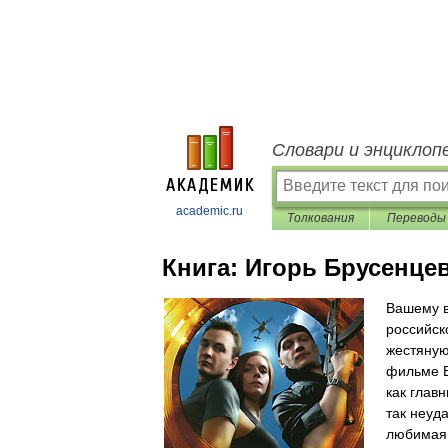
Словари и энциклоп
academic.ru
Толкования
Переводы
Книга:
Игорь Брусенце
Вашему в
российск
жестяную 
фильме Е
как глав
так неуд
любимая 