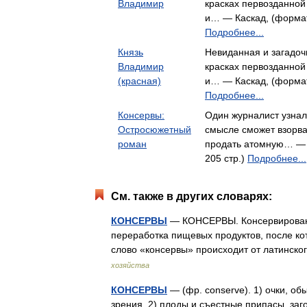
Владимир
красках первозданной
и… — Каскад, (формат:
Подробнее...
Князь
Невиданная и загадоч
Владимир
красках первозданной
(красная)
и… — Каскад, (формат:
Подробнее...
Консервы:
Один журналист узнал
Остросюжетный
смысле сможет взорва
роман
продать атомную… — К
205 стр.)
Подробнее...
См. также в других словарях:
КОНСЕРВЫ
— КОНСЕРВЫ. Консервирование
переработка пищевых продуктов, после ко
слово «консервы» происходит от латинск
хозяйства
КОНСЕРВЫ
— (фр. conserve). 1) очки, о
зрения. 2) плоды и съестные припасы, за