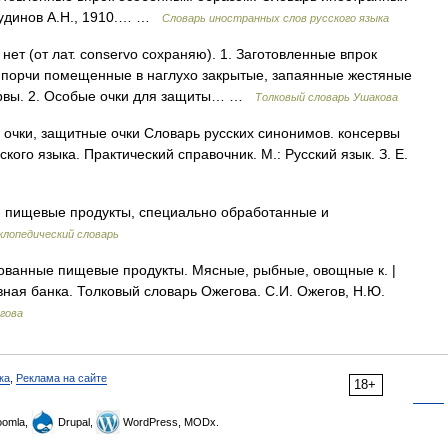
 Чудинов А.Н., 1910.… …
Словарь иностранных слов русского языка
ет (от лат. conservo сохраняю). 1. Заготовленные впрок
 порчи помещенные в наглухо закрытые, запаянные жестяные
ервы. 2. Особые очки для защиты… …
Толковый словарь Ушакова
очки, защитные очки Словарь русских синонимов. консервы
ого языка. Практический справочник. М.: Русский язык. З. Е.
ю) пищевые продукты, специально обработанные и
клопедический словарь
ванные пищевые продукты. Мясные, рыбные, овощные к. |
рвная банка. Толковый словарь Ожегова. С.И. Ожегов, Н.Ю.
гова
ка
,
Реклама на сайте
18+
omla,
Drupal,
WordPress, MODx.