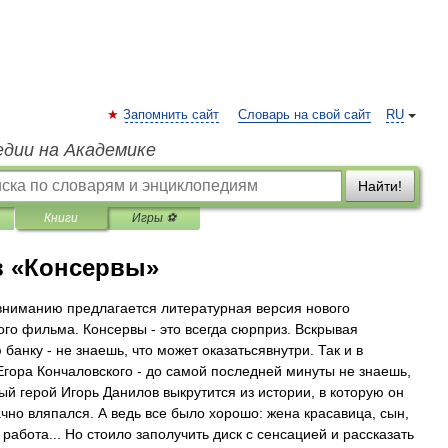
Запомнить сайт
Словарь на свой сайт
RU
едии на Академике
Найти!
Книги
Игры ⚽
в «Консервы»
ниманию предлагается литературная версия нового
ого фильма. Консервы - это всегда сюрприз. Вскрывая
банку - не знаешь, что может оказатьсявнутри. Так и в
гора Кончаловского - до самой последней минуты не знаешь,
ный герой Игорь Данилов выкрутится из истории, в которую он
ачно вляпался. А ведь все было хорошо: жена красавица, сын,
работа... Но стоило заполучить диск с сенсацией и рассказать