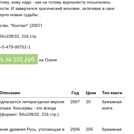
 тому, кому надо - как на голову журналиста посыпались
ости. И завертелся трагический моховик, затягивая в свое
ерло новые судьбы...
тво: "Контакт"
(2007)
84x108/32, 216 стр.
8-5-479-00752-1
ть за
101
руб
на Озоне
Описание
Год
Цена
Тип книги
длагается литературная версия
2007
20
бумажная
льма. Консервы - это всегда
книга
формат: 84x108/32, 216 стр.)
чная древняя Русь, утопающая в
2006
205
бумажная