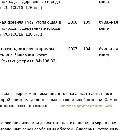
 природы... Деревянные города
книга
 70x100/16, 176 стр.)
ная древняя Русь, утопающая в
2006
199
бумажная
 природы... Деревянные города
книга
 70x100/16, 120 стр.)
 новость, которая, в прямом
2007
104
бумажная
ть мир. Чиновники хотят
книга
онтакт, (формат: 84x108/32,
м, в широком понимании этого слова, называется такая
торой они могут долгое время сохраняться без порчи. Самое
ого «консерво», что значит… …
Краткая энциклопедия домашнего
быкновенно синие или дымчатые, для охранения и укрепления
готовленные впрок особенным образом. Словарь иностранных