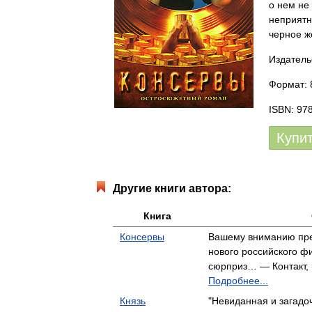
о нем не
неприятн
черное ж
Издательс
Формат: 
ISBN: 97
Купи
Другие книги автора:
Книга
Консервы
Вашему вниманию пре
нового российского фи
сюрприз… — Контакт, (
Подробнее...
Князь
"Невиданная и загадо