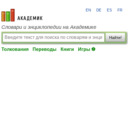
EN
DE
ES
FR
academic.ru
Словари и энциклопедии на Академике
Найти!
Толкования
Переводы
Книги
Игры ⚽