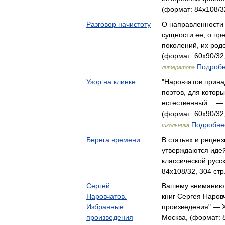
(формат: 84x108/32
Разговор начистоту
О направленности 
сущности ее, о пр
поколений, их род
(формат: 60x90/32,
Подробн
литератора
Узор на клинке
"Наровчатов прина
поэтов, для котор
естественный… — Д
(формат: 60x90/32,
Подробнее
школьника
Берега времени
В статьях и рецен
утверждаются иде
классической рус
84x108/32, 304 стр
Сергей
Вашему вниманию 
Наровчатов.
книг Сергея Наров
Избранные
произведения" — 
произведения
Москва, (формат: 8