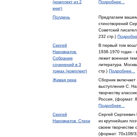
(комплект из 2
Подробнее...
книг)
Полдень
Предлагаем вашем
стихотворений Сер
Советский писател
232 стр.)
Подробне
Сергей
В первый том вошл
Наровчатов.
1938-1970 годах - 
Собрание
лежит военная те
сочинений в 3
литература. Москв
томах (комплект)
стр.)
Подробнее...
Живая река
Сборник включает 
выступления С. Н
творчеству класси
Россия, (формат: 8
Подробнее...
Сергей
Сергей Сергеевич 
Наровчатов. Стихи
из крупнейших поэ
своем творчестве
(формат: 70x108/32