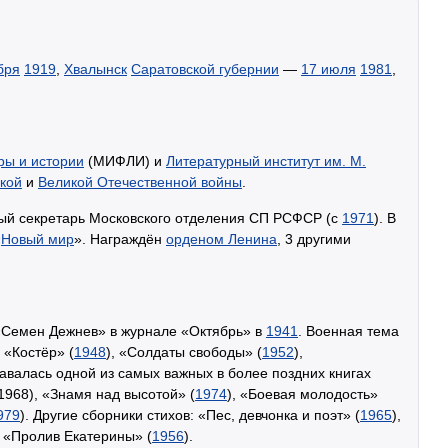
бря
1919
,
Хвалынск
Саратовской губернии
—
17 июля
1981
,
ры и истории
(МИФЛИ) и
Литературный институт им. М.
кой
и
Великой Отечественной войны
.
ый секретарь Московского отделения СП РСФСР (с
1971
). В
«
Новый мир
». Награждён
орденом Ленина
, 3 другими
«Семен Дежнев» в журнале «Октябрь» в
1941
. Военная тема
 «Костёр» (
1948
), «Солдаты свободы» (
1952
),
тавалась одной из самых важных в более поздних книгах
(1968), «Знамя над высотой» (
1974
), «Боевая молодость»
979
). Другие сборники стихов: «Пес, девчонка и поэт» (
1965
),
а «Пролив Екатерины» (
1956
).