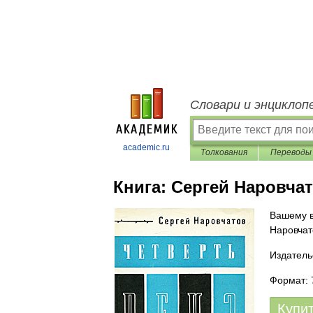
Словари и энциклоп
academic.ru
Толкования
Переводы
Книга:
Сергей Наровчат
Вашему в
Наровчат
Издатель
Формат: 
Купи