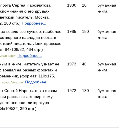
о поэта Сергея Наровчатова
1980
20
бумажная
споминания о его друзьях,
книга
етский писатель. Москва,
, 288 стр.)
Подробнее...
ние вошло все лучшее, наиболее
1985
180
бумажная
хотворного наследия поэта, в
книга
етский писатель. Ленинградское
: 84x108/32, 464 стр.)
Подробнее...
ьшая серия
ым в книге, читатель узнает не
1973
40
бумажная
ор воевал на разных фронтах и
книга
еменник, (формат: 110x175,
Подробнее...
поэзии "Россия"
эт Сергей Наровчатов в живом
1972
130
бумажная
нии рассказывает широкому
книга
дожественная литература.
4x108/32, 390 стр.)