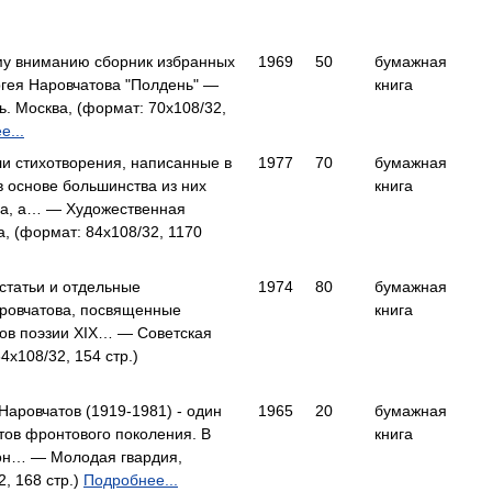
у вниманию сборник избранных
1969
50
бумажная
гея Наровчатова "Полдень" —
книга
ь. Москва, (формат: 70x108/32,
е...
и стихотворения, написанные в
1977
70
бумажная
в основе большинства из них
книга
ма, а… — Художественная
а, (формат: 84x108/32, 1170
статьи и отдельные
1974
80
бумажная
аровчатова, посвященные
книга
ков поэзии XIX… — Советская
4x108/32, 154 стр.)
Наровчатов (1919-1981) - один
1965
20
бумажная
тов фронтового поколения. В
книга
 он… — Молодая гвардия,
, 168 стр.)
Подробнее...