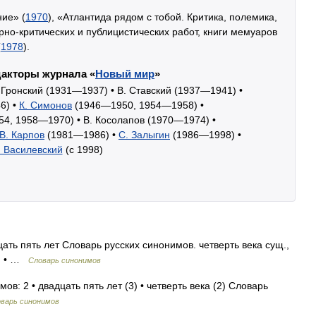
ие» (
1970
), «Атлантида рядом с тобой. Критика, полемика,
урно-критических и публицистических работ, книги мемуаров
(
1978
).
акторы журнала «
Новый мир
»
 Гронский (1931—1937) •
В. Ставский (1937—1941) •
6) •
К. Симонов
(1946—1950, 1954—1958) •
4, 1958—1970) •
В. Косолапов (1970—1974) •
В. Карпов
(1981—1986) •
С. Залыгин
(1986—1998) •
. Василевский
(c 1998)
ать пять лет Словарь русских синонимов. четверть века сущ.,
3) • …
Словарь синонимов
ов: 2 • двадцать пять лет (3) • четверть века (2) Словарь
варь синонимов