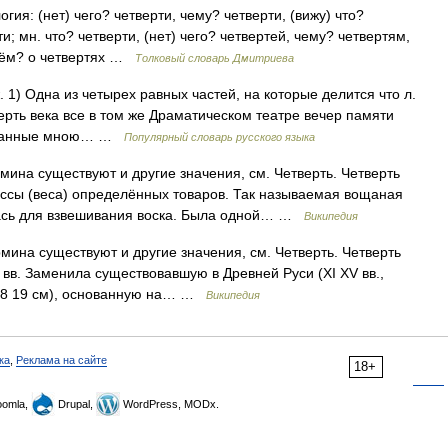
гия: (нет) чего? четверти, чему? четверти, (вижу) что?
и; мн. что? четверти, (нет) чего? четвертей, чему? четвертям,
 чём? о четвертях …
Толковый словарь Дмитриева
ж. 1) Одна из четырех равных частей, на которые делится что л.
верть века все в том же Драматическом театре вечер памяти
аписанные мною… …
Популярный словарь русского языка
мина существуют и другие значения, см. Четверть. Четверть
 массы (веса) определённых товаров. Так называемая вощаная
лась для взвешивания воска. Была одной… …
Википедия
мина существуют и другие значения, см. Четверть. Четверть
I вв. Заменила существовавшую в Древней Руси (XI XV вв.,
(18 19 см), основанную на… …
Википедия
ка
,
Реклама на сайте
18+
omla,
Drupal,
WordPress, MODx.