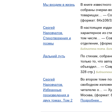
Мы входим в жизнь
В книге известног
собраны очерки-во
товарищах… — Сов
(формат: 84x108/32
Сергей
В настоящее изда
Наровчатов.
характерное из сти
Стихотворения и
том числе… — Сов
поэмы
отделение, (формат
Библиотека поэта. Бол
Дальний путь
По стихам, собранн
только то, что авт
объездил… — Совр
328 стр.)
Библиотека 
Сергей
Во втором томе по
Наровчатов.
свободном изложе
Избранные
читателю о… — Ху
произведения в
Москва, (формат: 8
двух томах. Том 2
Подробнее...