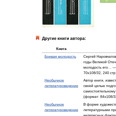
Другие книги автора:
Книга
Боевая молодость
Сергей Наровчато
годы Великой Отеч
молодость его… —
70x108/32, 240 стр
Необычное
Автор книги, извес
литературоведение
своей целью подго
самостоятельному
(формат: 84x108/32
Необычное
В форме художест
литературоведение
литературными пр
интересных факта