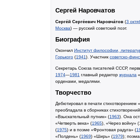
Сергей Наровчатов
Серге́й Серге́евич Наровча́тов
(
3 октя
Москва
) — русский советский поэт.
Биография
Окончил
Институт философии, литерату
Горького
(
1941
). Участник
советско-финс
Секретарь Союза писателей СССР, перв
1974
—
1981
главный редактор
журнала
орденами, медалями.
Творчество
Дебютировал в печати стихотворением 
преобладала в сборниках стихотворений
«Взыскательный путник» (
1963
). Она ос
«Четверть века» (
1965
), «Через войну» 
(
1975
) и в поэме «Фронтовая радуга» (
1
«Полдень» (
1969
) «Ширь» (
1979
); поэм