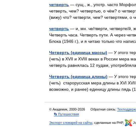
четверть
— сущ., ж., употр. часто Морфоло
четверть, чем? четвертью, о чём? о четверт
(вижу) что? четверти, чем? четвертями, о
четверть
— и, мн. че/тверти, четверте/й, 
Четверть часа. Четверть пути. А через чет
Блока (1946 г.), и я читаю только что н
Четверть (единица массы)
— У этого тер
(четь) в XVII и XVIII веках в России мера
четверть равнялась 12 пудам, употребля
Четверть (единица длины)
— У этого тер
(четь) старорусская мера длины в XVI XVI
возможно, и ранее) единицу длины пядь 
© Академик, 2000-2026
Обратная связь:
Техподдерж
👣 Путешествия
Экспорт словарей на сайты
, сделанные на PHP,
Jo