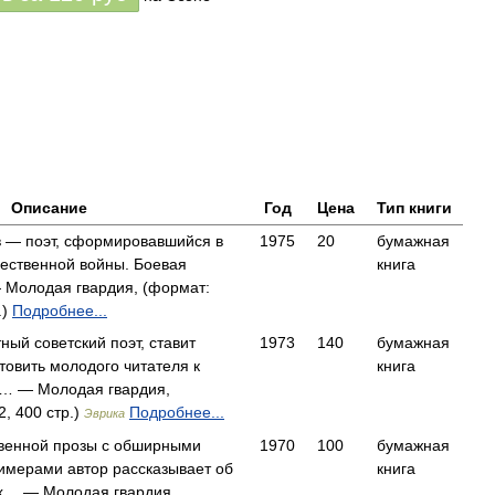
Описание
Год
Цена
Тип книги
в — поэт, сформировавшийся в
1975
20
бумажная
ественной войны. Боевая
книга
 Молодая гвардия, (формат:
.)
Подробнее...
тный советский поэт, ставит
1973
140
бумажная
товить молодого читателя к
книга
… — Молодая гвардия,
, 400 стр.)
Подробнее...
Эврика
венной прозы с обширными
1970
100
бумажная
имерами автор рассказывает об
книга
х… — Молодая гвардия,