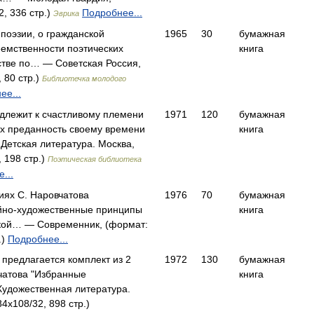
, 336 стр.)
Подробнее...
Эврика
поэзии, о гражданской
1965
30
бумажная
еемственности поэтических
книга
стве по… — Советская Россия,
 80 стр.)
Библиотечка молодого
ее...
длежит к счастливому племени
1971
120
бумажная
ых преданность своему времени
книга
етская литература. Москва,
 198 стр.)
Поэтическая библиотека
...
зиях С. Наровчатова
1976
70
бумажная
йно-художественные принципы
книга
ской… — Современник, (формат:
.)
Подробнее...
предлагается комплект из 2
1972
130
бумажная
чатова "Избранные
книга
Художественная литература.
4x108/32, 898 стр.)