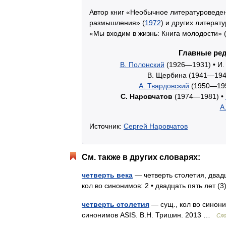
Автор книг «Необычное литературоведен
размышления» (
1972
) и других литерат
«Мы входим в жизнь: Книга молодости» 
Главные ред
В. Полонский
(1926—1931) •
И.
В. Щербина (1941—194
A. Твардовский
(1950—195
С. Наровчатов
(1974—1981) •
А
Источник:
Сергей Наровчатов
См. также в других словарях:
четверть века
— четверть столетия, двадц
кол во синонимов: 2 • двадцать пять лет (
четверть столетия
— сущ., кол во синоним
синонимов ASIS. В.Н. Тришин. 2013 …
Сло