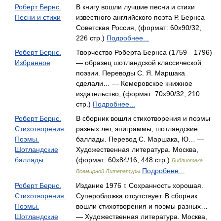
Роберт Бернс.
В книгу вошли лучшие песни и стихи
Песни и стихи
известного английского поэта Р. Бернса —
Советская Россия, (формат: 60x90/32,
226 стр.)
Подробнее...
Роберт Бернс.
Творчество Роберта Бернса (1759—1796)
Избранное
— образец шотландской классической
поэзии. Переводы С. Я. Маршака
сделали… — Кемеровское книжное
издательство, (формат: 70x90/32, 210
стр.)
Подробнее...
Роберт Бернс.
В сборник вошли стихотворения и поэмы
Стихотворения.
разных лет, эпиграммы, шотландские
Поэмы.
баллады. Перевод С. Маршака, Ю… —
Шотландские
Художественная литература. Москва,
баллады
(формат: 60x84/16, 448 стр.)
Библиотека
Подробнее...
Всемирной Литературы
Роберт Бернс.
Издание 1976 г. Сохранность хорошая.
Стихотворения.
Суперобложка отсутствует. В сборник
Поэмы.
вошли стихотворения и поэмы разных…
Шотландские
— Художественная литература. Москва,