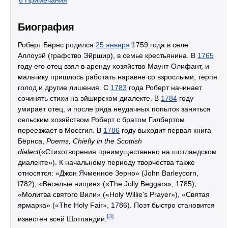
Биография
Роберт Бёрнс родился
25 января
1759 года в селе
Аллоуэй (графство Эйршир), в семье крестьянина. В
1765
году его отец взял в аренду хозяйство Маунт-Олифант, и
мальчику пришлось работать наравне со взрослыми, терпя
голод и другие лишения. С
1783
года Роберт начинает
сочинять стихи на эйширском диалекте. В
1784
году
умирает отец, и после ряда неудачных попыток заняться
сельским хозяйством Роберт с братом Гилбертом
переезжает в Моссгил. В
1786
году выходит первая книга
Бёрнса,
Poems, Chiefly in the Scottish
dialect
(«Стихотворения преимущественно на шотландском
диалекте»). К начальному периоду творчества также
относятся: «Джон Ячменное Зерно» (John Barleycorn,
I782), «Веселые нищие» («The Jolly Beggars», 1785),
«Молитва святого Вили» («Holy Willie's Prayer»), «Святая
ярмарка» («The Holy Fair», 1786). Поэт быстро становится
[3]
известен всей Шотландии.