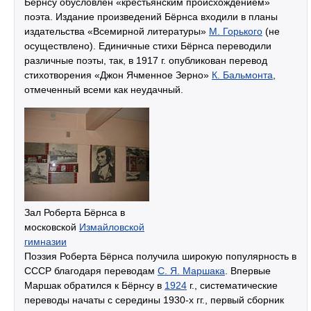
Бёрнсу обусловлен «крестьянским происхождением»
поэта. Издание произведений Бёрнса входили в планы
издательства «Всемирной литературы»
М. Горького
(не
осуществлено). Единичные стихи Бёрнса переводили
различные поэты, так, в 1917 г. опубликован перевод
стихотворения «Джон Ячменное Зерно»
К. Бальмонта
,
отмеченный всеми как неудачный.
Зал Роберта Бёрнса в
московской
Измайловской
гимназии
Поэзия Роберта Бёрнса получила широкую популярность в
СССР благодаря переводам
С. Я. Маршака
. Впервые
Маршак обратился к Бёрнсу в
1924
г., систематические
переводы начаты с середины 1930-х гг., первый сборник