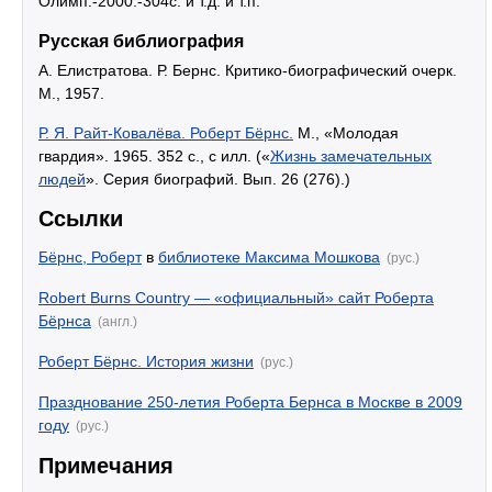
Олимп.-2000.-304c. и т.д. и т.п.
Русская библиография
А. Елистратова. Р. Бернс. Критико-биографический очерк.
М., 1957.
Р. Я. Райт-Ковалёва. Роберт Бёрнс.
М., «Молодая
гвардия». 1965. 352 с., с илл. («
Жизнь замечательных
людей
». Серия биографий. Вып. 26 (276).)
Ссылки
Бёрнс, Роберт
в
библиотеке Максима Мошкова
(рус.)
Robert Burns Country — «официальный» сайт Роберта
Бёрнса
(англ.)
Роберт Бёрнс. История жизни
(рус.)
Празднование 250-летия Роберта Бернса в Москве в 2009
году
(рус.)
Примечания