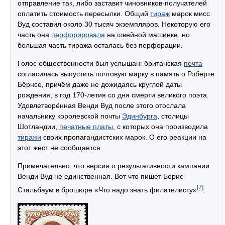
отправление так, либо заставит чиновников-получателей
оплатить стоимость пересылки. Общий
тираж
марок мисс
Вуд составил около 30 тысяч экземпляров. Некоторую его
часть она
перфорировала
на швейной машинке, но
большая часть тиража осталась без перфорации.
Голос общественности был услышан: британская
почта
согласилась выпустить почтовую марку в память о Роберте
Бёрнсе, причём даже не дожидаясь круглой даты
рождения, в год 170-летия со дня смерти великого поэта.
Удовлетворённая Венди Вуд после этого отослала
начальнику королевской почты
Эдинбурга
, столицы
Шотландии,
печатные платы
, с которых она производила
тиражи
своих пропагандистских марок. О его реакции на
этот жест не сообщается.
Примечательно, что версия о результативности кампании
Венди Вуд не единственная. Вот что пишет Борис
[7]
Стальбаум в брошюре «Что надо знать филателисту»
: