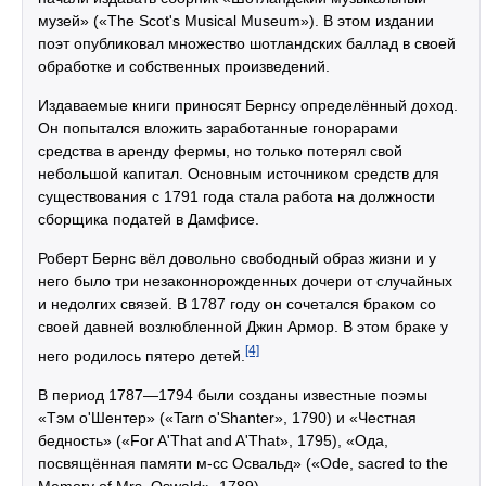
музей» («The Scot's Musical Museum»). В этом издании
поэт опубликовал множество шотландских баллад в своей
обработке и собственных произведений.
Издаваемые книги приносят Бернсу определённый доход.
Он попытался вложить заработанные гонорарами
средства в аренду фермы, но только потерял свой
небольшой капитал. Основным источником средств для
существования с 1791 года стала работа на должности
сборщика податей в Дамфисе.
Роберт Бернс вёл довольно свободный образ жизни и у
него было три незаконнорожденных дочери от случайных
и недолгих связей. В 1787 году он сочетался браком со
своей давней возлюбленной Джин Армор. В этом браке у
[4]
него родилось пятеро детей.
В период 1787—1794 были созданы известные поэмы
«Тэм о'Шентер» («Tarn o'Shanter», 1790) и «Честная
бедность» («For A'That and A'That», 1795), «Ода,
посвящённая памяти м-сс Освальд» («Ode, sacred to the
Memory of Mrs. Oswald», 1789).