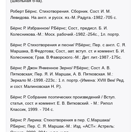
(Школьная б-ка).
Роберт Бёрнс. Стихотворения. Сборник. Сост. И. М.
Левидова. На англ. и русск. яз.-М.:Радуга.-1982.-705 с.
Бёрнс Р. Избранное/ Р.Бёрнс; Сост., предисл. Б. И.
Колесникова.-М.: Моск. рабочий.-1982.-254с., 1л. портр.
Бёрнс Р. Стихотворения и песни/ Р.Бёрнс; Пер. с англ. С. Я.
Маршака, В.Федотова; Сост., авт. вступ. ст. и коммент. Б. И.
Колесников; Грав. В.Фаворского.-М.: Дет. лит.-1987.-175с.
Бёрнс Р. Джон Ячменное Зерно/ Р.Бёрнс; Сост. А. В.
Пятковская; Пер. Я. И. Маршак, А. В. Пятковская. М.:
Зеркало М.-1998.-223c.: 1 л. портр.-(Имена: XVIII Век/ Ред.
и сост. Малиновская Н. Р.).
Бёрнс Р. Собрание поэтических произведений / Вступ.
статья, сост. и коммент. Е. В. Витковский. - М.: Рипол
Классик, 1999. - 704 с.
Бёрнс Р. Лирика: Стихотворения в пер. С.Маршака/
Р.Бернс; Пер. С. Я. Маршак.-М.: Изд. «АСТ»: Астрель: