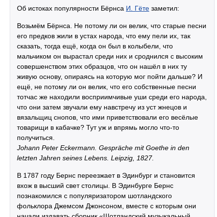
Об истоках популярности Бёрнса
И. Гёте
заметил:
Возьмём Бёрнса. Не потому ли он велик, что старые песни
его предков жили в устах народа, что ему пели их, так
сказать, тогда ещё, когда он был в колыбели, что
мальчиком он вырастал среди них и сроднился с высоким
совершенством этих образцов, что он нашёл в них ту
живую основу, опираясь на которую мог пойти дальше? И
ещё, не потому ли он велик, что его собственные песни
тотчас же находили восприимчивые уши среди его народа,
что они затем звучали ему навстречу из уст жнецов и
вязальщиц снопов, что ими приветствовали его весёлые
товарищи в кабачке? Тут уж и впрямь могло что-то
получиться.
Johann Peter Eckermann. Gespräche mit Goethe in den
letzten Jahren seines Lebens. Leipzig, 1827.
В 1787 году Бернс переезжает в Эдинбург и становится
вхож в высший свет столицы. В Эдинбурге Бернс
познакомился с популяризатором шотландского
фольклора Джемсом Джонсоном, вместе с которым они
начали издавать сборник «Шотландский музыкальный