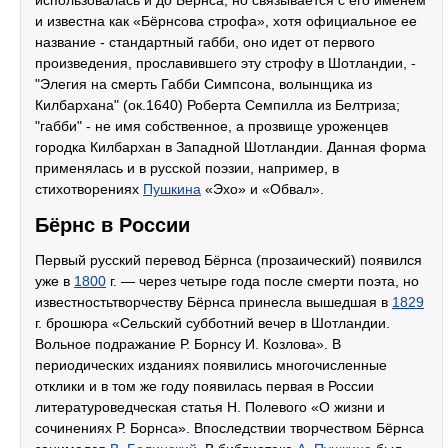
использовалась и до Бёрнса, но связывается с его именем
и известна как «Бёрнсова строфа», хотя официальное ее
название - стандартный габби, оно идет от первого
произведения, прославившего эту строфу в Шотландии, -
"Элегия на смерть Габби Симпсона, волынщика из
Килбархана" (ок.1640) Роберта Семпилла из Белтриза;
"габби" - не имя собственное, а прозвище уроженцев
городка Килбархан в Западной Шотландии. Данная форма
применялась и в русской поэзии, например, в
стихотворениях
Пушкина
«Эхо» и «Обвал».
Бёрнс в России
Первый русский перевод Бёрнса (прозаический) появился
уже в
1800
г. — через четыре года после смерти поэта, но
известностьтворчеству Бёрнса принесла вышедшая в
1829
г. брошюра «Сельский субботний вечер в Шотландии.
Вольное подражание Р. Борнсу И. Козлова». В
периодических изданиях появились многочисленные
отклики и в том же году появилась первая в России
литературоведческая статья Н. Полевого «О жизни и
сочинениях Р. Борнса». Впоследствии творчеством Бёрнса