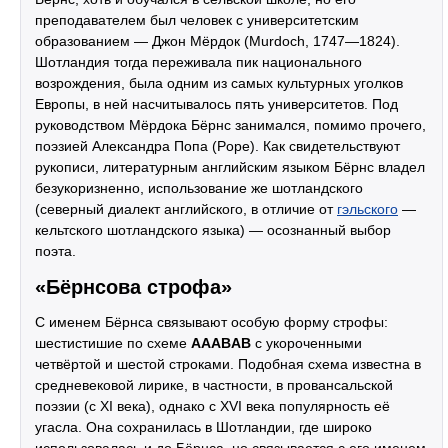
преподавателем был человек с университетским
образованием — Джон Мёрдок (Murdoch, 1747—1824).
Шотландия тогда переживала пик национального
возрождения, была одним из самых культурных уголков
Европы, в ней насчитывалось пять университетов. Под
руководством Мёрдока Бёрнс занимался, помимо прочего,
поэзией Александра Попа (Pope). Как свидетельствуют
рукописи, литературным английским языком Бёрнс владел
безукоризненно, использование же шотландского
(северный диалект английского, в отличие от
гэльского
—
кельтского шотландского языка) — осознанный выбор
поэта.
«Бёрнсова строфа»
С именем Бёрнса связывают особую форму строфы:
шестистишие по схеме
AAABAB
с укороченными
четвёртой и шестой строками. Подобная схема известна в
средневековой лирике, в частности, в провансальской
поэзии (с XI века), однако с XVI века популярность её
угасла. Она сохранилась в Шотландии, где широко