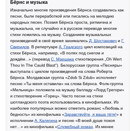
Бёрнс и музыка
Изначально многие произведения Бёрнса создавались как
песни, были переработкой или писались на мелодию
народных песен. Поэзия Бёрнса проста, ритмична и
музыкальна, не случайно и в русском переводе многие
стихи ложились на музыку. Созданием музыкальных
произведений в своё время занимались
Д. Шостакович
и
Г.
Свиридов
. В репертуаре
А. Градского
цикл композиций на
стихи Бёрнса, например, «В полях под снегом и
дождём...» (перевод
С. Маршака
стихотворения „Oh Wert
Thou In The Cauld Blast“). Белорусская группа «Песняры»
выступала с циклом произведений на слова Роберта
Бёрнса. Молдавская группа «Zdob Si Zdub» исполняет
песню «Ты меня оставила» на слова Бёрнса. Фолк-группа
«Мельница» положила на музыку балладу «Лорд Грегори»
и стихотворение «Горец». Часто песни на стихи
шотландского поэта использовались в кинофильмах. Из
наиболее популярных можно отметить романс «Любовь и
бедность» из кинофильма «
Здравствуйте, я ваша тётя!
» в
исполнении
А. Калягина
и песню «В моей душе покоя
нет…» из кинофильма «
Служебный роман
. Из менее