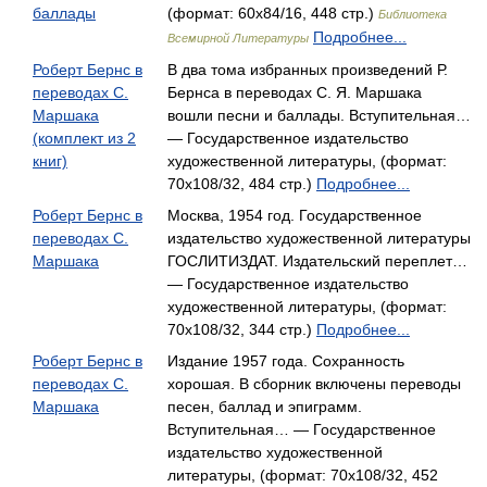
баллады
(формат: 60x84/16, 448 стр.)
Библиотека
Подробнее...
Всемирной Литературы
Роберт Бернс в
В два тома избранных произведений Р.
переводах С.
Бернса в переводах С. Я. Маршака
Маршака
вошли песни и баллады. Вступительная…
(комплект из 2
— Государственное издательство
книг)
художественной литературы, (формат:
70x108/32, 484 стр.)
Подробнее...
Роберт Бернс в
Москва, 1954 год. Государственное
переводах С.
издательство художественной литературы
Маршака
ГОСЛИТИЗДАТ. Издательский переплет…
— Государственное издательство
художественной литературы, (формат:
70x108/32, 344 стр.)
Подробнее...
Роберт Бернс в
Издание 1957 года. Сохранность
переводах С.
хорошая. В сборник включены переводы
Маршака
песен, баллад и эпиграмм.
Вступительная… — Государственное
издательство художественной
литературы, (формат: 70x108/32, 452