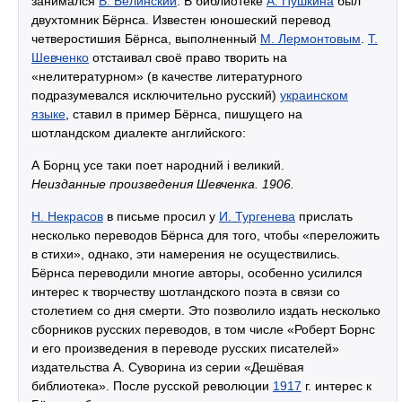
занимался
В. Белинский
. В библиотеке
А. Пушкина
был
двухтомник Бёрнса. Известен юношеский перевод
четверостишия Бёрнса, выполненный
М. Лермонтовым
.
Т.
Шевченко
отстаивал своё право творить на
«нелитературном» (в качестве литературного
подразумевался исключительно русский)
украинском
языке
, ставил в пример Бёрнса, пишущего на
шотландском диалекте английского:
А Борнц усе таки поет народний i великий.
Неизданные произведения Шевченка. 1906.
Н. Некрасов
в письме просил у
И. Тургенева
прислать
несколько переводов Бёрнса для того, чтобы «переложить
в стихи», однако, эти намерения не осуществились.
Бёрнса переводили многие авторы, особенно усилился
интерес к творчеству шотландского поэта в связи со
столетием со дня смерти. Это позволило издать несколько
сборников русских переводов, в том числе «Роберт Борнс
и его произведения в переводе русских писателей»
издательства А. Суворина из серии «Дешёвая
библиотека». После русской революции
1917
г. интерес к