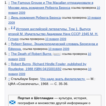
↑
The Famous Grouse и The Macallan отпраздновали в
Москве день рождения Роберта Бернса
ссылка проверена
10
января
2009
↑
День рождения Роберта Бернса
ссылка проверена
10 января
2009
1
2
↑
История английской литературы. Том 1. Выпуск
второй М. Издательство Академии Наук СССР, 1945 М. Н.
Гутнер
ссылка проверена
10 января
2009
↑
Роберт Бернс. Энциклопедический словарь Брокгауза и
Ефрона.
ссылка проверена
10 января
2009
↑
The Death of Robert Burns
(англ.)
ссылка проверена
10
января
2009
↑
Robert Burns, Richard Hindle Fowler, published by
Routledge, 1988 ISBN 0415001692
ссылка проверена
10
января
2009
↑
Стальбаум Борис.
Что надо знать филателисту.
— М.:
ЦФА «Союзпечать», 1968. — С. 35-36.
Портал о Шотландии
— культура, история,
география и множество другой информации о