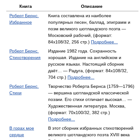
Книга
Описание
Роберт Бернс.
Книга составлена из наиболее
Избранное
популярных песен, баллад, эпиграмм и
поэм великого шотландского поэта —
Московский рабочий, (формат:
84x108/32, 256 стр.)
Подробнее...
Роберт Бернс.
Издание 1982 года. Сохранность
Стихотворения
хорошая. Издание на английском и
русском языках. Настоящий сборник
даёт… — Радуга, (формат: 84x108/32,
704 стр.)
Подробнее...
Роберт Бернс.
Творчество Роберта Бернса (1759—1796)
Стихи
— вершина шотландской классической
поэзии. Его стихи отличает высокая… —
Художественная литература. Москва,
(формат: 70x100/32, 382 стр.)
Подробнее...
В горах мое
В этот сборник избранных стихотворений
сердце
великого шотландского поэта XVIII века