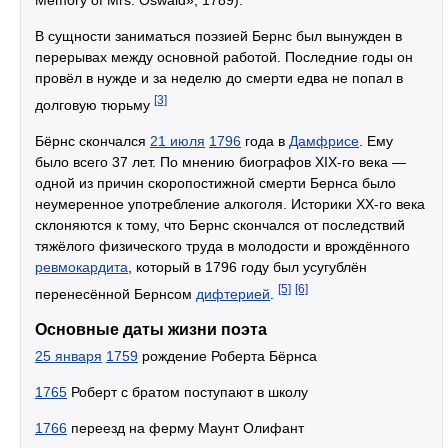
В сущности заниматься поэзией Бернс был вынужден в
перерывах между основной работой. Последние годы он
провёл в нужде и за неделю до смерти едва не попал в
[3]
долговую тюрьму
Бёрнс скончался
21 июля
1796
года в
Дамфрисе
. Ему
было всего 37 лет. По мнению биографов XIX-го века —
одной из причин скоропостижной смерти Бернса было
неумеренное употребление алкоголя. Историки XX-го века
склоняются к тому, что Бернс скончался от последствий
тяжёлого физического труда в молодости и врождённого
ревмокардита
, который в 1796 году был усугублён
[5]
[6]
перенесённой Бернсом
дифтерией
.
Основные даты жизни поэта
25 января
1759
рождение Роберта Бёрнса
1765
Роберт с братом поступают в школу
1766
переезд на ферму Маунт Олифант