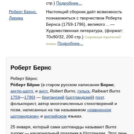
стр.)
Подробнее...
Роберт Бернс.
Настоящий сборник даёт возможность
Лирика
познакомиться с творчеством Роберта
Бернса (1759-1796), великого… —
Художественная литература, (формат:
70x90/32, 200 стр.)
Сокровища лирической
Подробнее...
поэзии
Роберт Бернс
Роберт Бёрнс
Ро́берт Бёрнс
(в старом русском написании
Борнс
;
англо-шотл.
и
англ.
Robert Burns
,
гэльск.
Raibeart Burns
1759
—
1796
) —
британский
(
шотландский
)
поэт
,
фольклорист, автор многочисленных стихотворений и
поэм, написанных на так называемом
«равнинном
шотландском»
и
английском
языках.
25 января, который сами шотландцы называют
Burns
supper
— национальный праздник в Шотландии. Этот день