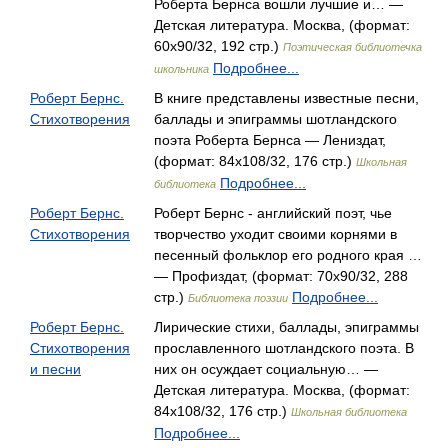
Роберта Бернса вошли лучшие и… —
Детская литература. Москва, (формат:
60x90/32, 192 стр.)
Поэтическая библиотечка
Подробнее...
школьника
Роберт Бернс.
В книге представлены известные песни,
Стихотворения
баллады и эпиграммы шотландского
поэта Роберта Бернса — Лениздат,
(формат: 84x108/32, 176 стр.)
Школьная
Подробнее...
библиотека
Роберт Бернс.
Роберт Бернс - английский поэт, чье
Стихотворения
творчество уходит своими корнями в
песенный фольклор его родного края …
— Профиздат, (формат: 70x90/32, 288
стр.)
Подробнее...
Библиотека поэзии
Роберт Бернс.
Лирические стихи, баллады, эпиграммы
Стихотворения
прославленного шотландского поэта. В
и песни
них он осуждает социальную… —
Детская литература. Москва, (формат:
84x108/32, 176 стр.)
Школьная библиотека
Подробнее...