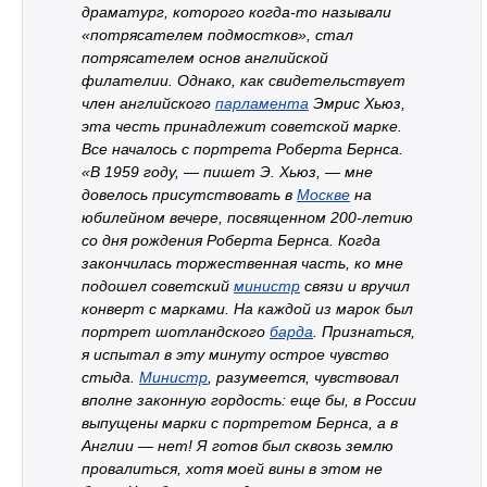
драматург, которого когда-то называли
«потрясателем подмостков», стал
потрясателем основ английской
филателии. Однако, как свидетельствует
член английского
парламента
Эмрис Хьюз,
эта честь принадлежит советской марке.
Все началось с портрета Роберта Бернса.
«В 1959 году, — пишет Э. Хьюз, — мне
довелось присутствовать в
Москве
на
юбилейном вечере, посвященном 200-летию
со дня рождения Роберта Бернса. Когда
закончилась торжественная часть, ко мне
подошел советский
министр
связи и вручил
конверт с марками. На каждой из марок был
портрет шотландского
барда
. Признаться,
я испытал в эту минуту острое чувство
стыда.
Министр
, разумеется, чувствовал
вполне законную гордость: еще бы, в России
выпущены марки с портретом Бернса, а в
Англии — нет! Я готов был сквозь землю
провалиться, хотя моей вины в этом не