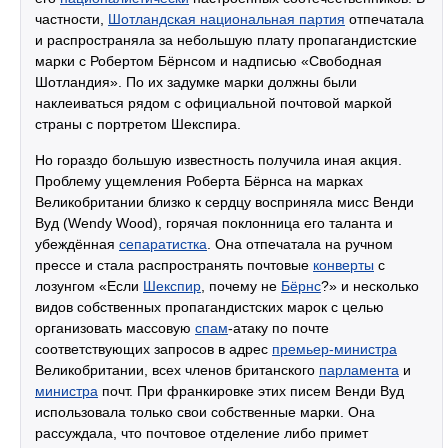
частности,
Шотландская национальная партия
отпечатала
и распространяла за небольшую плату пропагандистские
марки с Робертом Бёрнсом и надписью «Свободная
Шотландия». По их задумке марки должны были
наклеиваться рядом с официальной почтовой маркой
страны с портретом Шекспира.
Но гораздо большую известность получила иная акция.
Проблему ущемления Роберта Бёрнса на марках
Великобритании близко к сердцу восприняла мисс Венди
Вуд (Wendy Wood), горячая поклонница его таланта и
убеждённая
сепаратистка
. Она отпечатала на ручном
прессе и стала распространять почтовые
конверты
с
лозунгом «Если
Шекспир
, почему не
Бёрнс
?» и несколько
видов собственных пропагандистских марок с целью
организовать массовую
спам
-атаку по почте
соответствующих запросов в адрес
премьер-министра
Великобритании, всех членов британского
парламента
и
министра
почт. При франкировке этих писем Венди Вуд
использовала только свои собственные марки. Она
рассуждала, что почтовое отделение либо примет