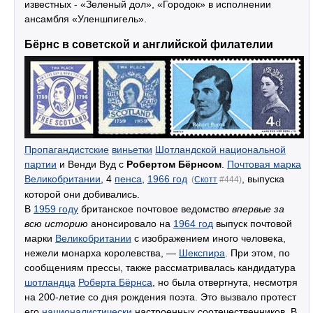
известных - «Зеленый дол», «Городок» в исполнении
ансамбля «Уленшпигель».
Бёрнс в советской и английской филателии
Пропагандистские
виньетки
Шотландской национальной
партии
и Венди Вуд с
Робертом Бёрнсом
.
Почтовая марка
Великобритании
, 4
пенса
,
1966 год
, выпуска
(
Скотт
#444)
которой они добивались.
В
1959 году
британское почтовое ведомство
впервые за
всю историю
анонсировало на
1964 год
выпуск почтовой
марки
Великобритании
с изображением иного человека,
нежели монарха королевства, —
Шекспира
. При этом, по
сообщениям прессы, также рассматривалась кандидатура
шотландца
Роберта Бёрнса
, но была отвергнута, несмотря
на 200-летие со дня рождения поэта. Это вызвало протест
его
националистически
настроенных соотечественников. В