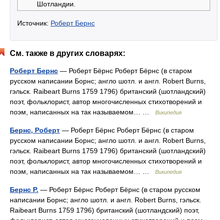
Шотландии.
Источник:
Роберт Бернс
См. также в других словарях:
Роберт Бернс
— Роберт Бёрнс Роберт Бёрнс (в старом
русском написании Борнс; англо шотл. и англ. Robert Burns,
гэльск. Raibeart Burns 1759 1796) британский (шотландский)
поэт, фольклорист, автор многочисленных стихотворений и
поэм, написанных на так называемом… …
Википедия
Бернс, Роберт
— Роберт Бёрнс Роберт Бёрнс (в старом
русском написании Борнс; англо шотл. и англ. Robert Burns,
гэльск. Raibeart Burns 1759 1796) британский (шотландский)
поэт, фольклорист, автор многочисленных стихотворений и
поэм, написанных на так называемом… …
Википедия
Бернс Р.
— Роберт Бёрнс Роберт Бёрнс (в старом русском
написании Борнс; англо шотл. и англ. Robert Burns, гэльск.
Raibeart Burns 1759 1796) британский (шотландский) поэт,