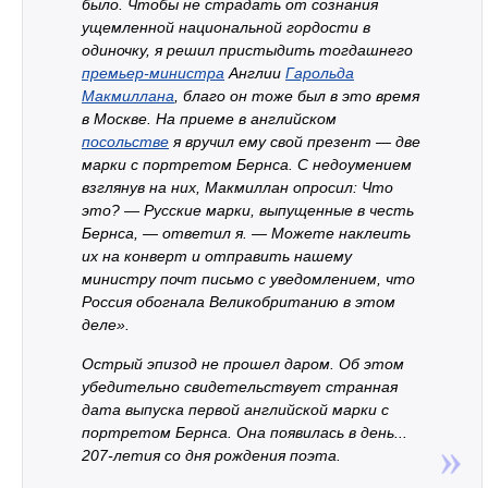
было. Чтобы не страдать от сознания
ущемленной национальной гордости в
одиночку, я решил пристыдить тогдашнего
премьер-министра
Англии
Гарольда
Макмиллана
, благо он тоже был в это время
в Москве. На приеме в английском
посольстве
я вручил ему свой презент — две
марки с портретом Бернса. С недоумением
взглянув на них, Макмиллан опросил: Что
это? — Русские марки, выпущенные в честь
Бернса, — ответил я. — Можете наклеить
их на конверт и отправить нашему
министру почт письмо с уведомлением, что
Россия обогнала Великобританию в этом
деле».
Острый эпизод не прошел даром. Об этом
убедительно свидетельствует странная
дата выпуска первой английской марки с
портретом Бернса. Она появилась в день...
207-летия со дня рождения поэта.