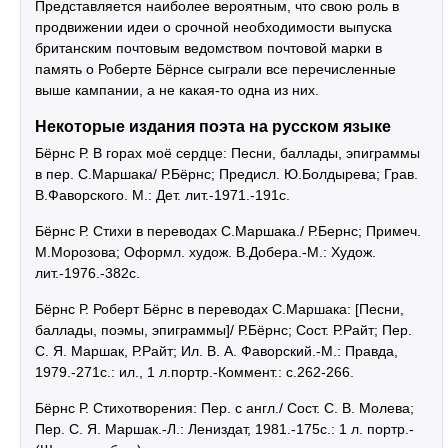
Представляется наиболее вероятным, что свою роль в
продвижении идеи о срочной необходимости выпуска
британским почтовым ведомством почтовой марки в
память о Роберте Бёрнсе сыграли все перечисленные
выше кампании, а не какая-то одна из них.
Некоторые издания поэта на русском языке
Бёрнс Р. В горах моё сердце: Песни, баллады, эпиграммы
в пер. С.Маршака/ Р.Бёрнс; Предисл. Ю.Болдырева; Грав.
В.Фаворского. М.: Дет. лит.-1971.-191с.
Бёрнс Р. Стихи в переводах С.Маршака./ Р.Бернс; Примеч.
М.Морозова; Оформл. худож. В.Добера.-М.: Худож.
лит.-1976.-382с.
Бёрнс Р. Роберт Бёрнс в переводах С.Маршака: [Песни,
баллады, поэмы, эпиграммы]/ Р.Бёрнс; Сост. Р.Райт; Пер.
С. Я. Маршак, Р.Райт; Ил. В. А. Фаворский.-М.: Правда,
1979.-271c.: ил., 1 л.портр.-Коммент.: с.262-266.
Бёрнс Р. Стихотворения: Пер. с англ./ Сост. С. В. Молева;
Пер. С. Я. Маршак.-Л.: Лениздат, 1981.-175c.: 1 л. портр.-