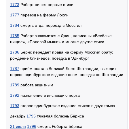
1773
Роберт пишет первые стихи
1777
переезд на ферму Лохли
1784
смерть отца, переезд в Моссгил
1785
Роберт знакомится с Джин, написаны «Весёлые
нищие», «Полевой мыши» и многие другие стихи
1786
Бёрнс передаёт права на ферму Моссгил брату;
рождение близнецов; поездка в Эдинбург
1787
приём поэта в Великой Ложе Шотландии; выходит
первое эдинбургское издание поэм; поездки по Шотландии
1789
работа акцизным
1792
назначение в инспекцию порта
1793
второе эдинбургское издание стихов в двух томах
декабрь
1795
тяжёлая болезнь Бёрнса
21 июля
1796
смерть Роберта Бёрнса