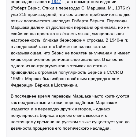
переводов вышел в
1947
г., а в посмертном издании
(Роберт Бёрнс. Стихи в переводах С. Маршака. М., 1976 г.)
уже 215 произведений, что составляет приблизительно две
пятых поэтического наследия Роберта Бёрнса. Переводы
Маршака далеки от дословной передачи оригинала, но им
свойственна простота и лёгкость языка, эмоциональная
настроенность, близкая бёрнсовским строкам. В 1940-е гг.
в лондонской газете «Таймс» появилась статья,
доказывающая, что Бёрнс не понятен англичанам и имеет
лишь ограниченное региональное значение. В качестве
одного из контраргументов в отзывах на статью
приводилась огромная популярность Бёрнса в СССР. В
1959 г. Маршак был избран почётным председателем
Федерации Бёрнса в Шотландии.
В последнее время переводы Маршака часто критикуются
как неадекватные и стихи, переведённые Маршаком,
издаются и в переводах других авторов, - однако
популярность Бёрнса в целом очень высока и к
настоящему времени на русском языке существует уже до
девяноста процентов его поэтического наследия.