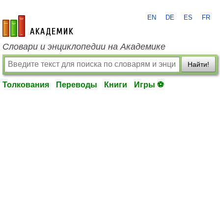
EN
DE
ES
FR
academic.ru
Словари и энциклопедии на Академике
Найти!
Толкования
Переводы
Книги
Игры ⚽