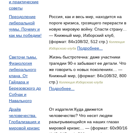
и практические
советы
Преодоление
Россия, как и весь мир, находится на
либеральной
пороге кризиса, грозящего перерасти в
чумы. Почему и
новую мировую войну. Спасти страну…
как мы победим!
— Книжный мир, Изборский клуб,
(формат: 84x108/32, 512 стр.)
Коллекция
Подробнее...
Изборского клуба
Светочи тьмы.
Жизнь быстротечна: даже участники
Физиология
трагедии 90-х забывают ее детали. Что
либерального
же говорить о новых поколениях… —
клана. От
Книжный мир, (формат: 84x108/32, 800
Гайдара и
стр.)
Коллекция Изборского клуба
Березовского до
Подробнее...
Собчак и
Навального
Драйв
От издателя:Куда движется
человечества.
человечество? Что несет людям
Глобализация и
разыгрывающийся на наших глазах
мировой кризис
мировой кризис… — (формат: 60x90/16