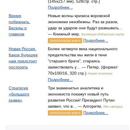
(145х217 мм), 528стр. стр.)
Подробнее...
Время
Новые волны кризиса воровской
побеждать.
экономики неизбежны. Раз за разом,
Беседы о
удар за ударом они будут размывать…
главном
— Книжный мир,
Коллекция Изборского клуба
Подробнее...
электронная книга
Новая Россия.
Более четверти века национального
Какое будущее
предательства мы жили в тени
нам предстоит
"старшего брата", стараясь
построить
заимствовать у… — Питер, (формат:
70x100/16, 320 стр.)
Новая политика
Подробнее...
Стратегия
Три знаменитых аналитика и
«большого
экономиста покажут новый путь
рывка»
развития России! Президент Путин
заявил, что в… — Алгоритм,
Меч империи
Подробнее...
электронная книга