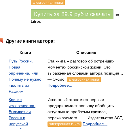
электронная книга
Купить за
89.9
руб
и скачать
на
Litres
Другие книги автора:
Книга
Описание
Путь России.
Эта книга – разговор об острейших
Новая
моментах российской жизни. Это
опричнина, или
выраженная словами автора позиция…
Почему не нужно
— Эксмо,
электронная книга
«валить из
Подробнее...
Рашки»
Кризис
Известный экономист первым
человечества.
предпринимает попытку обобщить
Выживет ли
актуальные проблемы кризиса,
Россия в
переживаемого… — Издательство АСТ,
нерусской
Подробнее...
электронная книга