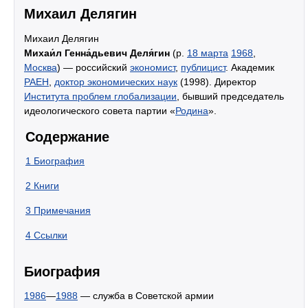
Михаил Делягин
Михаил Делягин
Михаи́л Генна́дьевич Деля́гин
(р.
18 марта
1968
,
Москва
) — российский
экономист
,
публицист
. Академик
РАЕН
,
доктор экономических наук
(1998). Директор
Института проблем глобализации
, бывший председатель
идеологического совета партии «
Родина
».
Содержание
1
Биография
2
Книги
3
Примечания
4
Ссылки
Биография
1986
—
1988
— служба в Советской армии