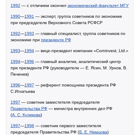
1992
— с отличием окончил
экономический факультет МГУ
1990
—
1991
— эксперт, группа советников по экономике
при председателе Верховного Совета РСФСР
1992
—
1993
— главный специалист, группа советников по
экономике при
президенте РФ
1993
—
1994
— вице-президент компании «Cominvest, Ltd.»
1994
—
1996
— главный аналитик, аналитический центр
при президенте РФ (руководители — Е. Ясин, М. Урнов, В.
Печенев)
1996
—
1997
— референт помощника президента РФ
С.Игнатьева
1997
— советник заместителя председателя
Правительства РФ
— министра внутренних дел РФ
(
А. С. Куликова
)
1997
—
1998
— советник первого заместителя
председателя Правительства РФ (
Б. Е. Немцова
)