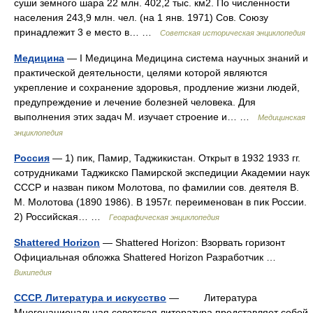
суши земного шара 22 млн. 402,2 тыс. км2. По численности
населения 243,9 млн. чел. (на 1 янв. 1971) Сов. Союзу
принадлежит 3 е место в… …
Советская историческая энциклопедия
Медицина
— I Медицина Медицина система научных знаний и
практической деятельности, целями которой являются
укрепление и сохранение здоровья, продление жизни людей,
предупреждение и лечение болезней человека. Для
выполнения этих задач М. изучает строение и… …
Медицинская
энциклопедия
Россия
— 1) пик, Памир, Таджикистан. Открыт в 1932 1933 гг.
сотрудниками Таджикско Памирской экспедиции Академии наук
СССР и назван пиком Молотова, по фамилии сов. деятеля В.
М. Молотова (1890 1986). В 1957г. переименован в пик России.
2) Российская… …
Географическая энциклопедия
Shattered Horizon
— Shattered Horizon: Взорвать горизонт
Официальная обложка Shattered Horizon Разработчик …
Википедия
СССР. Литература и искусство
— Литература
Многонациональная советская литература представляет собой