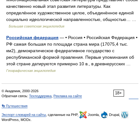
качественно новый этап развития литературы. Как
определённое художественное целое, объединённое единой
социально идеологической направленностью, общностью… …
Большая советская энциклопедия
Российская федерация
— • Россия • Российская Федерация •
РФ самая большая по площади страна мира (17075,4 тыс.
км2), демократическое федеративное государство с
республиканской формой правления. Первые упоминания об
этой стране датируются примерно 10 в., в древнерусских …
Географическая энциклопедия
© Академик, 2000-2026
18+
Обратная связь:
Техподдержка
,
Реклама на сайте
👣 Путешествия
Экспорт словарей на сайты
, сделанные на PHP,
Joomla,
Drupal,
WordPress, MODx.