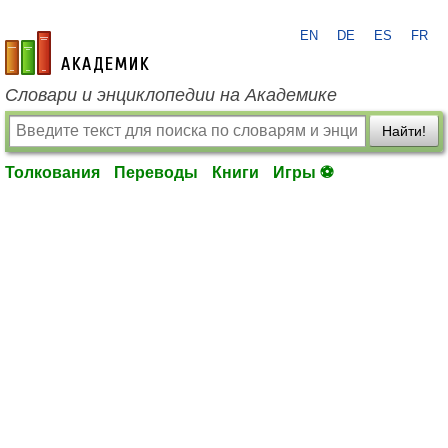
EN
DE
ES
FR
academic.ru
Словари и энциклопедии на Академике
Найти!
Толкования
Переводы
Книги
Игры ⚽