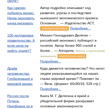
смуте?
Как самому
Автор подробно описывает ход
победить кризис.
развития, угрозы и последствия
Наука экономить,
нынешнего экономического кризиса.
наука рисковать
Основная… — Издательство АСТ,
Подробнее...
электронная книга
100-долларовое
Михаил Геннадьевич Делягин –
правительство. А
российский экономист, публицист и
если цена на
политик. Автор более 900 статей и
нефть упадет?
более… — Алгоритм,
Власть в тротиловом
электронная книга
эквиваленте
Подробнее...
Драйв
Куда движется человечество? Что несет
человечества.
людям разыгрывающийся на наших
Глобализация и
глазах мировой кризис? Поможет ли…
мировой кризис
— Вече, (формат: 60x90/16, 528 стр.)
Подробнее...
Россия после
Книга М. Г. Делягина в яркой и
Путина.
убедительной форме раскрывает
Неизбежна ли в
основные закономерности