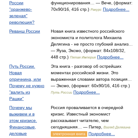
России
функционирования… — Вече, (формат:
"оранжево-
70x90/16, 416 стр.)
Подробнее...
Ракурс
зеленая"
революция?
Реванш России
Новая книга известного российского
экономиста и политолога Михаила
Делягина - не просто глубокий анализ…
— Яуза, Эксмо, (формат: 84x108/32,
448 стр.)
Подробнее...
Пятая Империя
Путь России.
Эта книга - разговор об острейших
Новая
моментах российской жизни. Это
опричнина, или
выраженная словами автора позиция…
Почему не нужно
— Эксмо, (формат: 60x90/16, 416 стр.)
"валить из
Подробнее...
Путь России
Рашки"
Почему мы
Россия проваливается в очередной
выживем и в
кризис. Известный экономист
этом кризисе.
рассказывает читателю, чем
Финансовые,
сегодняшняя… — Питер,
Взгляд Делягина
деловые
Подробнее...
электронная книга