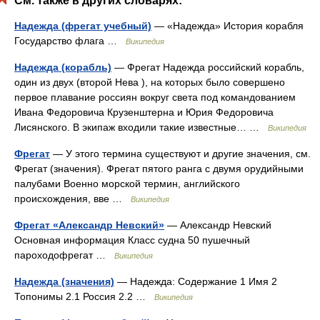
См. также в других словарях:
Надежда (фрегат учебный)
— «Надежда» История корабля
Государство флага …
Википедия
Надежда (корабль)
— Фрегат Надежда российский корабль,
один из двух (второй Нева ), на которых было совершено
первое плавание россиян вокруг света под командованием
Ивана Федоровича Крузенштерна и Юрия Федоровича
Лисянского. В экипаж входили такие известные… …
Википедия
Фрегат
— У этого термина существуют и другие значения, см.
Фрегат (значения). Фрегат пятого ранга с двумя орудийными
палубами Военно морской термин, английского
происхождения, вве …
Википедия
Фрегат «Александр Невский»
— Александр Невский
Основная информация Класс судна 50 пушечный
пароходофрегат …
Википедия
Надежда (значения)
— Надежда: Содержание 1 Имя 2
Топонимы 2.1 Россия 2.2 …
Википедия