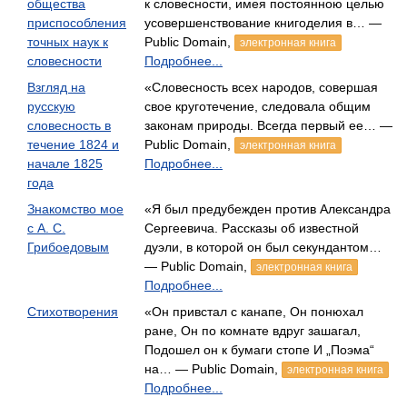
общества
к словесности, имея постоянною целью
приспособления
усовершенствование книгоделия в… —
точных наук к
Public Domain,
электронная книга
словесности
Подробнее...
Взгляд на
«Словесность всех народов, совершая
русскую
свое круготечение, следовала общим
словесность в
законам природы. Всегда первый ее… —
течение 1824 и
Public Domain,
электронная книга
начале 1825
Подробнее...
года
Знакомство мое
«Я был предубежден против Александра
с А. С.
Сергеевича. Рассказы об известной
Грибоедовым
дуэли, в которой он был секундантом…
— Public Domain,
электронная книга
Подробнее...
Стихотворения
«Он привстал с канапе, Он понюхал
ране, Он по комнате вдруг зашагал,
Подошел он к бумаги стопе И „Поэма“
на… — Public Domain,
электронная книга
Подробнее...