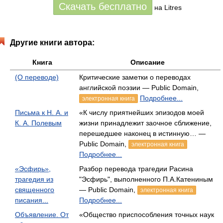
Скачать бесплатно
на Litres
Другие книги автора:
Книга
Описание
(О переводе)
Критические заметки о переводах
английской поэзии — Public Domain,
Подробнее...
электронная книга
Письма к Н. А. и
«К числу приятнейших эпизодов моей
К. А. Полевым
жизни принадлежит заочное сближение,
перешедшее наконец в истинную… —
Public Domain,
электронная книга
Подробнее...
«Эсфирь»,
Разбор перевода трагедии Расина
трагедия из
"Эсфирь", выполненного П.А.Катениным
священного
— Public Domain,
электронная книга
писания...
Подробнее...
Объявление. От
«Общество приспособления точных наук