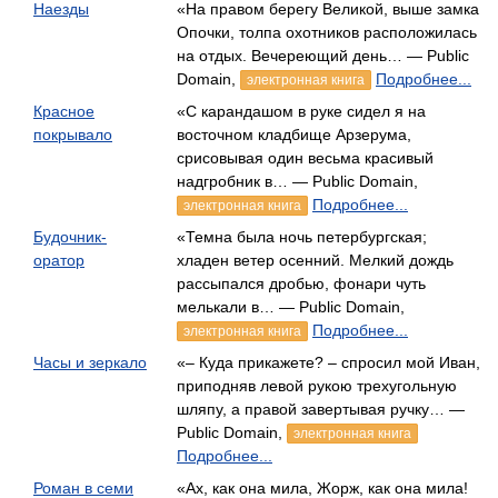
Наезды
«На правом берегу Великой, выше замка
Опочки, толпа охотников расположилась
на отдых. Вечереющий день… — Public
Domain,
Подробнее...
электронная книга
Красное
«С карандашом в руке сидел я на
покрывало
восточном кладбище Арзерума,
срисовывая один весьма красивый
надгробник в… — Public Domain,
Подробнее...
электронная книга
Будочник-
«Темна была ночь петербургская;
оратор
хладен ветер осенний. Мелкий дождь
рассыпался дробью, фонари чуть
мелькали в… — Public Domain,
Подробнее...
электронная книга
Часы и зеркало
«– Куда прикажете? – спросил мой Иван,
приподняв левой рукою трехугольную
шляпу, а правой завертывая ручку… —
Public Domain,
электронная книга
Подробнее...
Роман в семи
«Ах, как она мила, Жорж, как она мила!