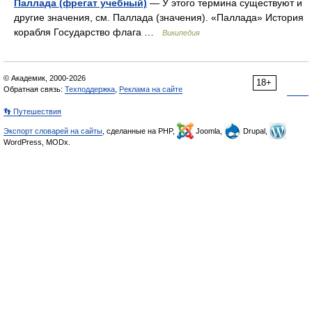
Паллада (фрегат учебный)
— У этого термина существуют и
другие значения, см. Паллада (значения). «Паллада» История
корабля Государство флага …
Википедия
© Академик, 2000-2026
18+
Обратная связь:
Техподдержка
,
Реклама на сайте
👣 Путешествия
Экспорт словарей на сайты
, сделанные на PHP,
Joomla,
Drupal,
WordPress, MODx.