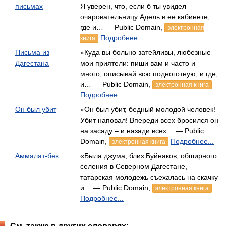
письмах
Я уверен, что, если б ты увидел
очаровательницу Адель в ее кабинете,
где и… — Public Domain,
электронная
Подробнее...
книга
Письма из
«Куда вы больно затейливы, любезные
Дагестана
мои приятели: пиши вам и часто и
много, описывай всю подноготную, и где,
и… — Public Domain,
электронная книга
Подробнее...
Он был убит
«Он был убит, бедный молодой человек!
Убит наповал! Впереди всех бросился он
на засаду – и назади всех… — Public
Domain,
Подробнее...
электронная книга
Аммалат-бек
«Была джума, близ Буйнаков, обширного
селения в Северном Дагестане,
татарская молодежь съехалась на скачку
и… — Public Domain,
электронная книга
Подробнее...