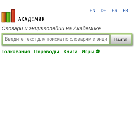
EN
DE
ES
FR
academic.ru
Словари и энциклопедии на Академике
Найти!
Толкования
Переводы
Книги
Игры ⚽