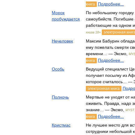
Подробнее...
книга
Морок
По небольшому городку 
пробуждается
самоубийств. Погибшие
работающие на одном 
электронная книг
книга 18+
Нечеловек
Максим Бабурин обладае
ему пожелать смерти сво
времени… — Эксмо,
MYS
Подробнее...
книга
Особь
Ведущий специалист Це
получает посылку из Аф
которое считалось… — 
Подро
электронная книга
Полночь
Мертвые не уходят от н
оживить. Правда, надо з
знание… — Эксмо,
MYST.
Подробнее...
книга
Кристмас
Не лучшее место для вс
сотрудники небольшой 