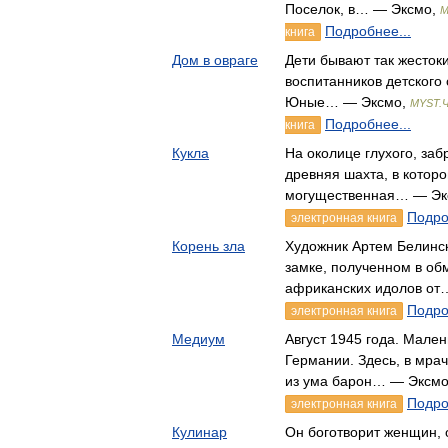
Поселок, в… — Эксмо,
M
Подробнее...
книга
Дом в овраге
Дети бывают так жестоки
воспитанников детского 
Юные… — Эксмо,
MYST.Ч
Подробнее...
книга
Кукла
На околице глухого, за
древняя шахта, в котор
могущественная… — Эк
Подро
электронная книга
Корень зла
Художник Артем Белинск
замке, полученном в об
африканских идолов от
Подро
электронная книга
Медиум
Август 1945 года. Мале
Германии. Здесь, в мра
из ума барон… — Эксм
Подро
электронная книга
Кулинар
Он боготворит женщин, 