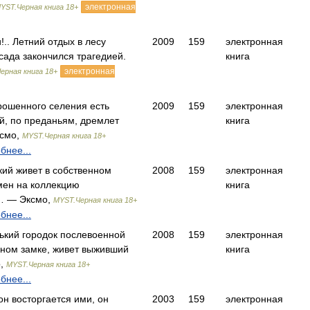
электронная
YST.Черная книга 18+
!.. Летний отдых в лесу
2009
159
электронная
сада закончился трагедией.
книга
электронная
ерная книга 18+
брошенного селения есть
2009
159
электронная
ой, по преданьям, дремлет
книга
смо,
MYST.Черная книга 18+
бнее...
ий живет в собственном
2008
159
электронная
мен на коллекцию
книга
… — Эксмо,
MYST.Черная книга 18+
бнее...
нький городок послевоенной
2008
159
электронная
чном замке, живет выживший
книга
о,
MYST.Черная книга 18+
бнее...
он восторгается ими, он
2003
159
электронная