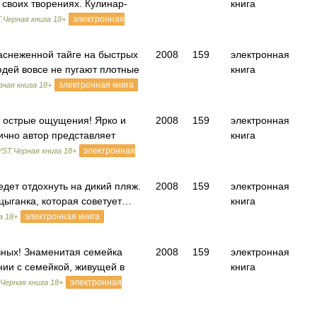
 своих творениях. Кулинар-
книга
электронная
.Черная книга 18+
заснеженной тайге на быстрых
2008
159
электронная
дей вовсе не пугают плотные
книга
электронная книга
ная книга 18+
ит острые ощущения! Ярко и
2008
159
электронная
чно автор представляет
книга
электронная
ST.Черная книга 18+
дет отдохнуть на дикий пляж.
2008
159
электронная
 цыганка, которая советует…
книга
электронная книга
а 18+
вных! Знаменитая семейка
2008
159
электронная
нии с семейкой, живущей в
книга
электронная
Черная книга 18+