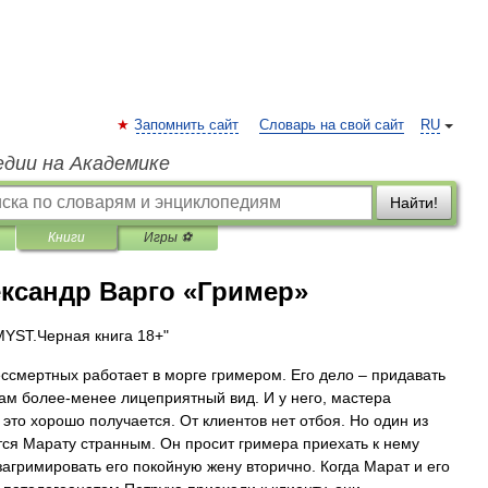
Запомнить сайт
Словарь на свой сайт
RU
едии на Академике
Найти!
Книги
Игры ⚽
ксандр Варго «Гример»
MYST.Черная книга 18+"
ссмертных работает в морге гримером. Его дело – придавать
ам более-менее лицеприятный вид. И у него, мастера
 это хорошо получается. От клиентов нет отбоя. Но один из
тся Марату странным. Он просит гримера приехать к нему
загримировать его покойную жену вторично. Когда Марат и его