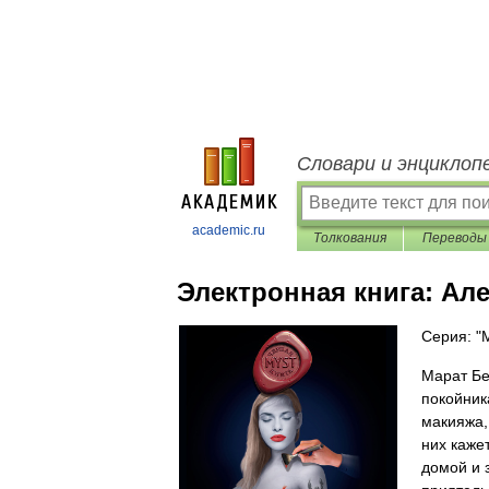
Словари и энциклоп
academic.ru
Толкования
Переводы
Электронная книга:
Але
Серия: "
Марат Бе
покойник
макияжа,
них каже
домой и 