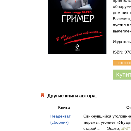
приятель
обнаружил
дом никт
Выясняя,
пустил в
вылеплен
Издатель
ISBN: 97
электрон
Купи
Другие книги автора:
Книга
О
Неадекват
Свихнувшийся уголовник
(сборник)
тюрьмы, угоняет «Ягуар»
старой… — Эксмо,
MYST.