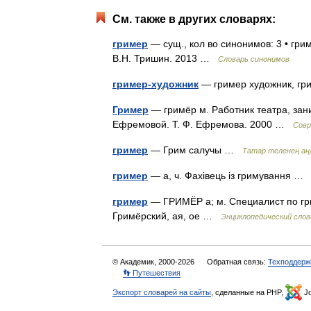
См. также в других словарях:
гример
— сущ., кол во синонимов: 3 • грим
В.Н. Тришин. 2013 …
Словарь синонимов
гример-художник
— гример художник, г
Гример
— гримёр м. Работник театра, за
Ефремовой. Т. Ф. Ефремова. 2000 …
Совр
гример
— Грим салучы …
Татар теленең аң
гример
— а, ч. Фахівець із гримування 
гример
— ГРИМЁР а; м. Специалист по гри
Гримёрский, ая, ое …
Энциклопедический слов
© Академик, 2000-2026
Обратная связь:
Техподдерж
👣 Путешествия
Экспорт словарей на сайты
, сделанные на PHP,
Jo