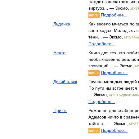
жаждет запечатлеть их в
виртуоз… — Эксмо,
MYST
Подробнее...
книга
Льдинка
Как весело мчаться по 
снегоходах! Молодых лю
тени… — Эксмо,
MYST.Чер
Подробнее...
Нечто
Книга для тех, кто люб
необыкновенно реалисти
зловещий… — Эксмо,
MY
Подробнее...
книга
Дикий пляж
Группа молодых людей е
По пути им встречается
— Эксмо,
MYST.Черная книг
Подробнее...
Приют
Роман не для слабонер
Адамсов ничто в сравне
тайге в… — Эксмо,
MYST.
Подробнее...
книга