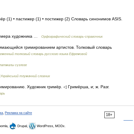
ёр (1) • пастижер (1) • постижер (2) Словарь синонимов ASIS.
римера художника …
Орфографический словарь-справочник
нимающийся гримированием артистов. Толковый словарь
еменный толковый словарь русского языка Ефремовой
латмалы сүзлеге
…
Український тлумачний словник
мированию. Художник гримёр. ◁ Гримёрша, и; ж. Разг.
арь
ка
,
Реклама на сайте
18+
omla,
Drupal,
WordPress, MODx.