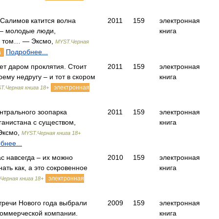
Салимов катится волна
2011
159
электронная
 – молодые люди,
книга
и том… — Эксмо,
MYST.Черная
Подробнее...
а
т даром проклятия. Стоит
2011
159
электронная
ему недругу – и тот в скором
книга
электронная
T.Черная книга 18+
нтрального зоопарка
2011
159
электронная
ганистана с существом,
книга
Эксмо,
MYST.Черная книга 18+
бнее...
ас навсегда – их можно
2010
159
электронная
нать как, а это сокровенное
книга
электронная
Черная книга 18+
тречи Нового года выбрали
2009
159
электронная
коммерческой компании.
книга