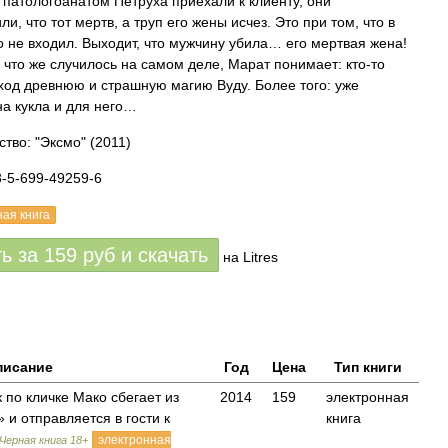
 патологоанатом Петруха приехали к клиенту, они
и, что тот мертв, а труп его жены исчез. Это при том, что в
о не входил. Выходит, что мужчину убила… его мертвая жена!
 что же случилось на самом деле, Марат понимает: кто-то
 ход древнюю и страшную магию Вуду. Более того: уже
а кукла и для него…
ство: "Эксмо"
(2011)
8-5-699-49259-6
ная книга
ть за
159
руб
и скачать
на Litres
писание
Год
Цена
Тип книги
 по кличке Мако сбегает из
2014
159
электронная
 и отправляется в гости к
книга
электронная
Черная книга 18+