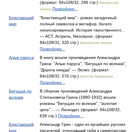
(формат: 84x108/32, 288 стр.)
Внеклассное
Подробнее...
чтение
Блистающий
"Блистающий мир" - роман загадочный,
мир
полный символов и метафор, богато
нюансированный. История таинственного…
— АСТ, Астрель, Neoclassic, (формат:
84x108/32, 320 стр.)
Внеклассное чтение
Подробнее...
Алые паруса
В книгу вошли произведения Александра
Грина: "Алые паруса", "Бегущая по волнам",
"Дорога никуда" — Эксмо, (формат:
84x108/32, 576 стр.)
Детская библиотека
Подробнее...
Бегущая по
В сборник произведений Александра
волнам
Степановича Грина (1880-1932) вошли
романы "Бегущая по волнам", "золотая
цепь"… — Лениздат, (формат: 84x108/32,
639 стр.)
Подробнее...
Блистающий
Александр Грин - один из ярчайших русских
мир
писателей, относивший себя к символистам.