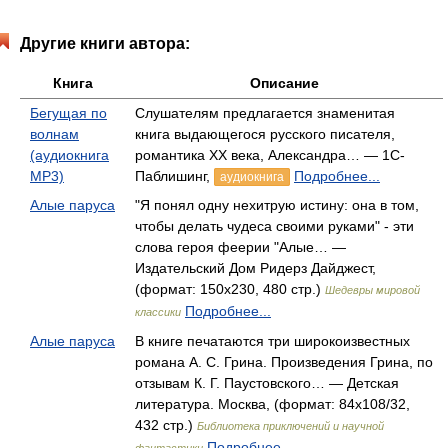
Другие книги автора:
Книга
Описание
Бегущая по
Слушателям предлагается знаменитая
волнам
книга выдающегося русского писателя,
(аудиокнига
романтика ХХ века, Александра… — 1С-
MP3)
Паблишинг,
Подробнее...
аудиокнига
Алые паруса
"Я понял одну нехитрую истину: она в том,
чтобы делать чудеса своими руками" - эти
слова героя феерии "Алые… —
Издательский Дом Ридерз Дайджест,
(формат: 150x230, 480 стр.)
Шедевры мировой
Подробнее...
классики
Алые паруса
В книге печатаются три широкоизвестных
романа А. С. Грина. Произведения Грина, по
отзывам К. Г. Паустовского… — Детская
литература. Москва, (формат: 84x108/32,
432 стр.)
Библиотека приключений и научной
Подробнее...