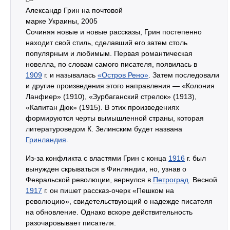
Александр Грин на почтовой
марке Украины, 2005
Сочиняя новые и новые рассказы, Грин постепенно
находит свой стиль, сделавший его затем столь
популярным и любимым. Первая романтическая
новелла, по словам самого писателя, появилась в
1909
г. и называлась
«Остров Рено»
. Затем последовали
и другие произведения этого направления — «Колония
Ланфиер» (1910), «Зурбаганский стрелок» (1913),
«Капитан Дюк» (1915). В этих произведениях
формируются черты вымышленной страны, которая
литературоведом К. Зелинским будет названа
Гринландия
.
Из-за конфликта с властями Грин с конца
1916
г. был
вынужден скрываться в Финляндии, но, узнав о
Февральской революции, вернулся в
Петроград
. Весной
1917
г. он пишет рассказ-очерк «Пешком на
революцию», свидетельствующий о надежде писателя
на обновление. Однако вскоре действительность
разочаровывает писателя.