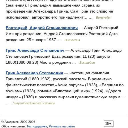
(значения). Гринландия вымышленная страна из
произведений Александра Грина. Сам Грин это слово не
использовал, авторство его принадлежит… …
Википедия
Ростоцкий, Андрей Станиславович
— Андрей Ростоцкий
Имя при рождении: Андрей Станиславович Ростоцкий Дата
рождения: 25 января 1957 …
Википедия
Грин, Александр Степанович
— Александр Грин Александр
Степанович Гриневский Дата рождения: 11 (23) августа
1880(1880 08 23) Место рождения …
Википедия
Грин Александр Степанович
— настоящая фамилия
Гриневский (1880 1932), русский писатель. В романтико
фантастических повестях «Алые паруса» (1923), «Бегущая по
волнам» (1928), романе «Блистающий мир» (1924), «Дорога
никуда» (1930) и рассказах выразил гуманистическую веру в…
…
Энциклопедический словарь
© Академик, 2000-2026
18+
Обратная связь:
Техподдержка
,
Реклама на сайте