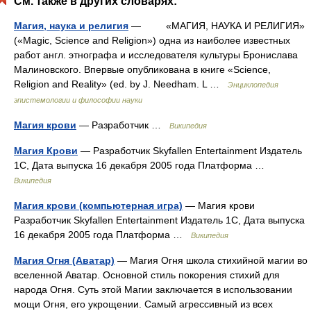
См. также в других словарях:
Магия, наука и религия
— «МАГИЯ, НАУКА И РЕЛИГИЯ»
(«Magic, Science and Religion») одна из наиболее известных
работ англ. этнографа и исследователя культуры Бронислава
Малиновского. Впервые опубликована в книге «Science,
Religion and Reality» (ed. by J. Needham. L …
Энциклопедия
эпистемологии и философии науки
Магия крови
— Разработчик …
Википедия
Магия Крови
— Разработчик Skyfallen Entertainment Издатель
1С, Дата выпуска 16 декабря 2005 года Платформа …
Википедия
Магия крови (компьютерная игра)
— Магия крови
Разработчик Skyfallen Entertainment Издатель 1С, Дата выпуска
16 декабря 2005 года Платформа …
Википедия
Магия Огня (Аватар)
— Магия Огня школа стихийной магии во
вселенной Аватар. Основной стиль покорения стихий для
народа Огня. Суть этой Магии заключается в использовании
мощи Огня, его укрощении. Самый агрессивный из всех