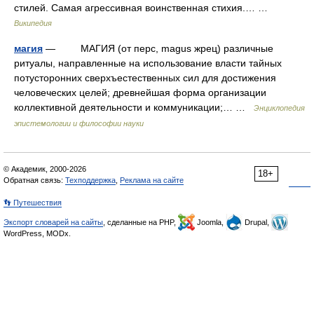
стилей. Самая агрессивная воинственная стихия.… …
Википедия
магия
— МАГИЯ (от перс, magus жрец) различные
ритуалы, направленные на использование власти тайных
потусторонних сверхъестественных сил для достижения
человеческих целей; древнейшая форма организации
коллективной деятельности и коммуникации;… …
Энциклопедия
эпистемологии и философии науки
© Академик, 2000-2026
18+
Обратная связь:
Техподдержка
,
Реклама на сайте
👣 Путешествия
Экспорт словарей на сайты
, сделанные на PHP,
Joomla,
Drupal,
WordPress, MODx.