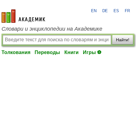
EN
DE
ES
FR
academic.ru
Словари и энциклопедии на Академике
Найти!
Толкования
Переводы
Книги
Игры ⚽