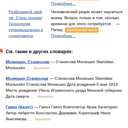
Подробнее...
Разблокируй свой
Человеческий разум может научиться
ум. Стань гением!
всему. Вопрос только в том, сколько
Технологии
времени для этого потребуется… —
супермышления и
Питер,
электронная книга
суперпамяти
Подробнее...
См. также в других словарях:
Монюшко, Станислав
— Станислав Монюшко Stanisław
Moniuszko …
Википедия
Монюшко Станислав
— Станислав Монюшко Stanisław
Moniuszko Станислав Монюшко Дата рождения 5 мая 1819
Место рождения Убель Игуменского уезда Минской губернии
Дата смерти …
Википедия
Гаянэ (балет)
— Гаянэ Гаянэ Композитор Арам Хачатурян
Автор либретто Константин Державин Хореограф Нина
Анисимова …
Википедия