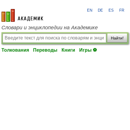
EN
DE
ES
FR
academic.ru
Словари и энциклопедии на Академике
Найти!
Толкования
Переводы
Книги
Игры ⚽