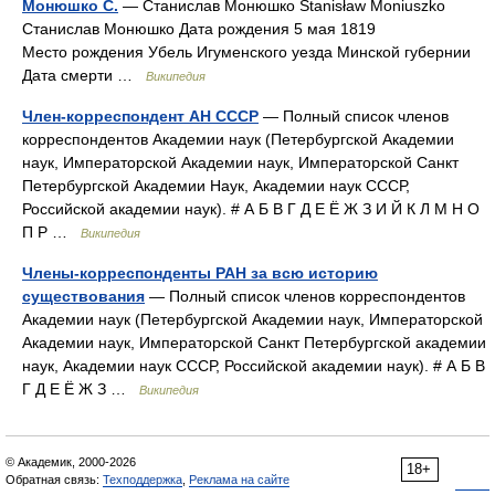
Монюшко С.
— Станислав Монюшко Stanisław Moniuszko
Станислав Монюшко Дата рождения 5 мая 1819
Место рождения Убель Игуменского уезда Минской губернии
Дата смерти …
Википедия
Член-корреспондент АН СССР
— Полный список членов
корреспондентов Академии наук (Петербургской Академии
наук, Императорской Академии наук, Императорской Санкт
Петербургской Академии Наук, Академии наук СССР,
Российской академии наук). # А Б В Г Д Е Ё Ж З И Й К Л М Н О
П Р …
Википедия
Члены-корреспонденты РАН за всю историю
существования
— Полный список членов корреспондентов
Академии наук (Петербургской Академии наук, Императорской
Академии наук, Императорской Санкт Петербургской академии
наук, Академии наук СССР, Российской академии наук). # А Б В
Г Д Е Ё Ж З …
Википедия
© Академик, 2000-2026
18+
Обратная связь:
Техподдержка
,
Реклама на сайте