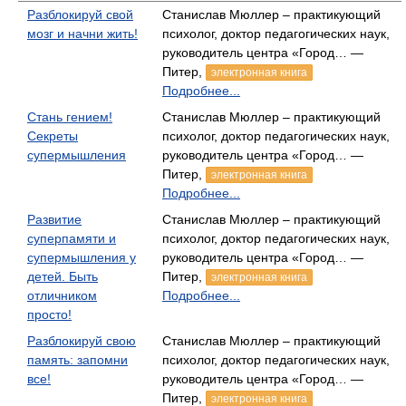
Разблокируй свой
Станислав Мюллер – практикующий
мозг и начни жить!
психолог, доктор педагогических наук,
руководитель центра «Город… —
Питер,
электронная книга
Подробнее...
Стань гением!
Станислав Мюллер – практикующий
Секреты
психолог, доктор педагогических наук,
супермышления
руководитель центра «Город… —
Питер,
электронная книга
Подробнее...
Развитие
Станислав Мюллер – практикующий
суперпамяти и
психолог, доктор педагогических наук,
супермышления у
руководитель центра «Город… —
детей. Быть
Питер,
электронная книга
отличником
Подробнее...
просто!
Разблокируй свою
Станислав Мюллер – практикующий
память: запомни
психолог, доктор педагогических наук,
все!
руководитель центра «Город… —
Питер,
электронная книга