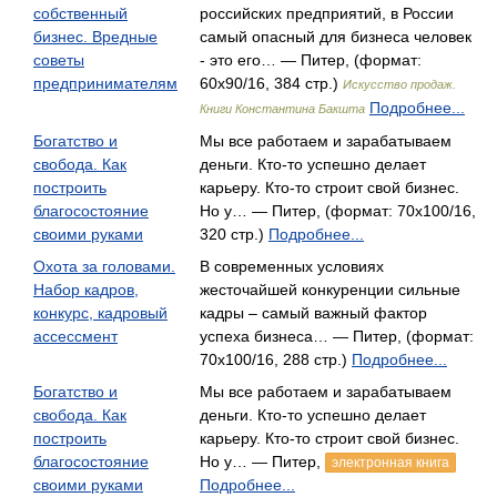
собственный
российских предприятий, в России
бизнес. Вредные
самый опасный для бизнеса человек
советы
- это его… — Питер, (формат:
предпринимателям
60x90/16, 384 стр.)
Искусство продаж.
Подробнее...
Книги Константина Бакшта
Богатство и
Мы все работаем и зарабатываем
свобода. Как
деньги. Кто-то успешно делает
построить
карьеру. Кто-то строит свой бизнес.
благосостояние
Но у… — Питер, (формат: 70x100/16,
своими руками
320 стр.)
Подробнее...
Охота за головами.
В современных условиях
Набор кадров,
жесточайшей конкуренции сильные
конкурс, кадровый
кадры – самый важный фактор
ассессмент
успеха бизнеса… — Питер, (формат:
70x100/16, 288 стр.)
Подробнее...
Богатство и
Мы все работаем и зарабатываем
свобода. Как
деньги. Кто-то успешно делает
построить
карьеру. Кто-то строит свой бизнес.
благосостояние
Но у… — Питер,
электронная книга
своими руками
Подробнее...