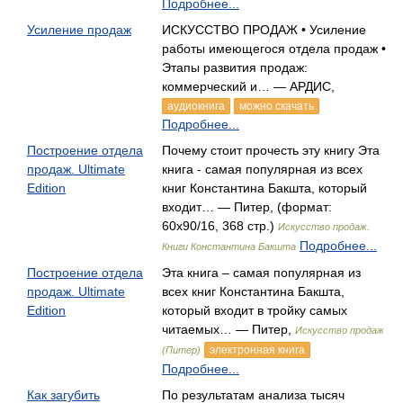
Подробнее...
Усиление продаж
ИСКУССТВО ПРОДАЖ • Усиление
работы имеющегося отдела продаж •
Этапы развития продаж:
коммерческий и… — АРДИС,
аудиокнига
можно скачать
Подробнее...
Построение отдела
Почему стоит прочесть эту книгу Эта
продаж. Ultimate
книга - самая популярная из всех
Edition
книг Константина Бакшта, который
входит… — Питер, (формат:
60x90/16, 368 стр.)
Искусство продаж.
Подробнее...
Книги Константина Бакшта
Построение отдела
Эта книга – самая популярная из
продаж. Ultimate
всех книг Константина Бакшта,
Edition
который входит в тройку самых
читаемых… — Питер,
Искусство продаж
электронная книга
(Питер)
Подробнее...
Как загубить
По результатам анализа тысяч