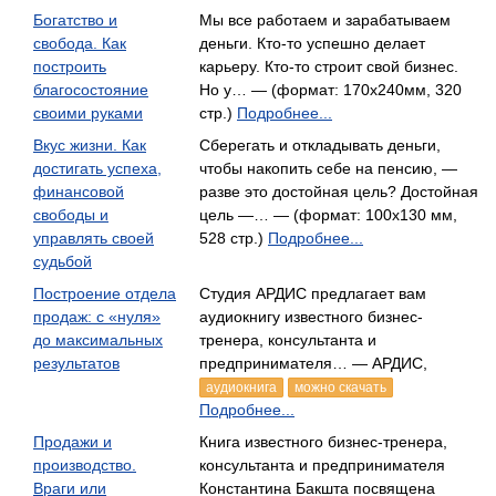
Богатство и
Мы все работаем и зарабатываем
свобода. Как
деньги. Кто-то успешно делает
построить
карьеру. Кто-то строит свой бизнес.
благосостояние
Но у… — (формат: 170x240мм, 320
своими руками
стр.)
Подробнее...
Вкус жизни. Как
Сберегать и откладывать деньги,
достигать успеха,
чтобы накопить себе на пенсию, —
финансовой
разве это достойная цель? Достойная
свободы и
цель —… — (формат: 100х130 мм,
управлять своей
528 стр.)
Подробнее...
судьбой
Построение отдела
Студия АРДИС предлагает вам
продаж: с «нуля»
аудиокнигу известного бизнес-
до максимальных
тренера, консультанта и
результатов
предпринимателя… — АРДИС,
аудиокнига
можно скачать
Подробнее...
Продажи и
Книга известного бизнес-тренера,
производство.
консультанта и предпринимателя
Враги или
Константина Бакшта посвящена