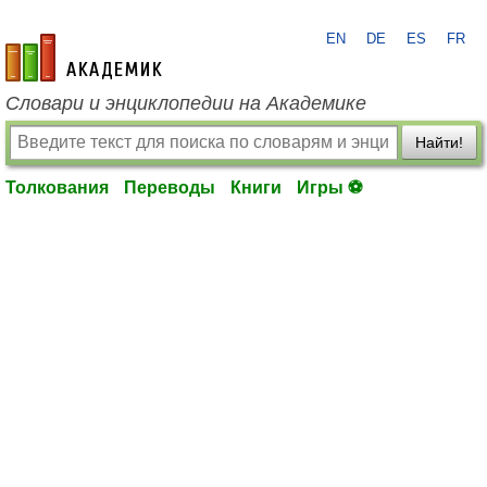
EN
DE
ES
FR
academic.ru
Словари и энциклопедии на Академике
Найти!
Толкования
Переводы
Книги
Игры ⚽