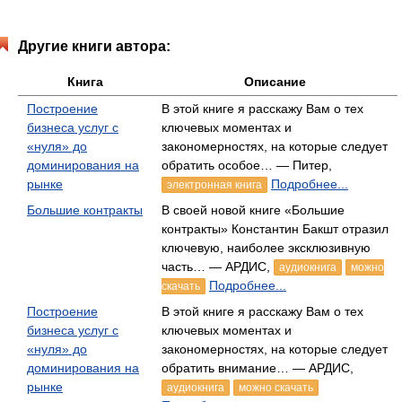
Другие книги автора:
Книга
Описание
Построение
В этой книге я расскажу Вам о тех
бизнеса услуг с
ключевых моментах и
«нуля» до
закономерностях, на которые следует
доминирования на
обратить особое… — Питер,
рынке
Подробнее...
электронная книга
Большие контракты
В своей новой книге «Большие
контракты» Константин Бакшт отразил
ключевую, наиболее эксклюзивную
часть… — АРДИС,
аудиокнига
можно
Подробнее...
скачать
Построение
В этой книге я расскажу Вам о тех
бизнеса услуг с
ключевых моментах и
«нуля» до
закономерностях, на которые следует
доминирования на
обратить внимание… — АРДИС,
рынке
аудиокнига
можно скачать