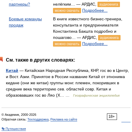
партнеры?
нелёгким… — АРДИС,
аудиокнига
Подробнее...
можно скачать
Боевые команды
В книге известного бизнес-тренера,
продаж
консультанта и предпринимателя
Константина Бакшта подробно и
пошагово… — АРДИС,
аудиокнига
Подробнее...
можно скачать
См. также в других словарях:
Китай
— Китайская Народная Республика, КНР, гос во в Центр,
и Вост. Азии. Принятое в России название Китай от этнонима
кидане (они же китаи) группы монг. племен, покоривших в
средние века территорию сев. областей совр. Китая и
образовавших гос во Ляо (X… …
Географическая энциклопедия
© Академик, 2000-2026
18+
Обратная связь:
Техподдержка
,
Реклама на сайте
👣 Путешествия