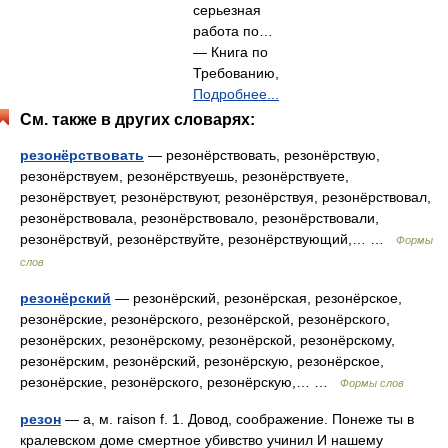
серьезная
работа по…
— Книга по
Требованию,
Подробнее...
См. также в других словарях:
резонёрствовать
— резонёрствовать, резонёрствую,
резонёрствуем, резонёрствуешь, резонёрствуете,
резонёрствует, резонёрствуют, резонёрствуя, резонёрствовал,
резонёрствовала, резонёрствовало, резонёрствовали,
резонёрствуй, резонёрствуйте, резонёрствующий,… …
Формы
слов
резонёрский
— резонёрский, резонёрская, резонёрское,
резонёрские, резонёрского, резонёрской, резонёрского,
резонёрских, резонёрскому, резонёрской, резонёрскому,
резонёрским, резонёрский, резонёрскую, резонёрское,
резонёрские, резонёрского, резонёрскую,… …
Формы слов
резон
— а, м. raison f. 1. Довод, соображение. Понеже ты в
кралевском доме смертное убивство учинил И нашему