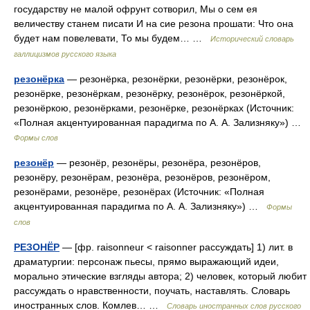
государству не малой офрунт сотворил, Мы о сем ея
величеству станем писати И на сие резона прошати: Что она
будет нам повелевати, То мы будем… …
Исторический словарь
галлицизмов русского языка
резонёрка
— резонёрка, резонёрки, резонёрки, резонёрок,
резонёрке, резонёркам, резонёрку, резонёрок, резонёркой,
резонёркою, резонёрками, резонёрке, резонёрках (Источник:
«Полная акцентуированная парадигма по А. А. Зализняку») …
Формы слов
резонёр
— резонёр, резонёры, резонёра, резонёров,
резонёру, резонёрам, резонёра, резонёров, резонёром,
резонёрами, резонёре, резонёрах (Источник: «Полная
акцентуированная парадигма по А. А. Зализняку») …
Формы
слов
РЕЗОНЁР
— [фр. raisonneur < raisonner рассуждать] 1) лит. в
драматургии: персонаж пьесы, прямо выражающий идеи,
морально этические взгляды автора; 2) человек, который любит
рассуждать о нравственности, поучать, наставлять. Словарь
иностранных слов. Комлев… …
Словарь иностранных слов русского