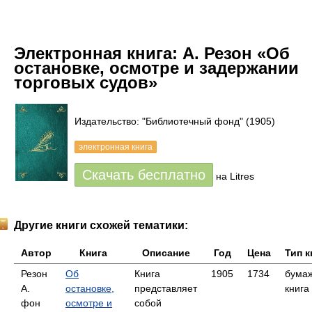
Электронная книга:
А. Резон «Об
остановке, осмотре и задержании
торговых судов»
Издательство: "Библиотечный фонд"
(1905)
электронная книга
Скачать бесплатно
на Litres
Другие книги схожей тематики:
Автор
Книга
Описание
Год
Цена
Тип к
Резон
Об
Книга
1905
1734
бума
А.
остановке,
представляет
книга
фон
осмотре и
собой