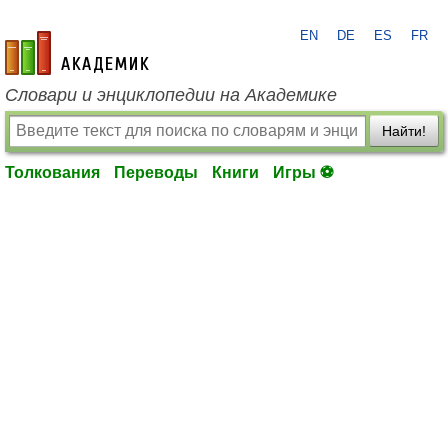
EN
DE
ES
FR
academic.ru
Словари и энциклопедии на Академике
Найти!
Толкования
Переводы
Книги
Игры ⚽