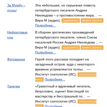
За Мумбу –
Эта небольшая, но серьезная повесть
огонь!
петербургского писателя Андрея
Неклюдова – о противостоянии мира… —
Вира-М (аудио),
аудиокнига
можно скачать
Подробнее...
Нефритовые
В сборник эротических произведений
сны
петербургского писателя, члена Союза
писателей России Андрея Неклюдова… —
Вира-М (аудио),
аудиокнига
можно скачать
Подробнее...
Фитомания
Герой этого рассказа попадает на
загадочный остров, куда с некоторого
времени устремляются толпы… —
Институт соитологии (ИС),
электронная
Подробнее...
книга
Танечка
«Грамотный и вдумчивый читатель,
безусловно, оценит блестящий по
мастерству и бесстрашный по… —
Институт соитологии (ИС),
электронная
Подробнее...
книга