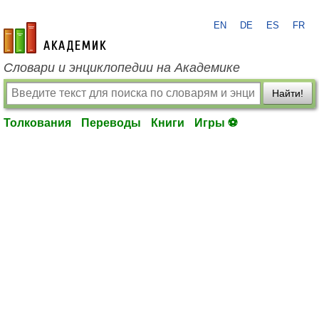
EN
DE
ES
FR
academic.ru
Словари и энциклопедии на Академике
Найти!
Толкования
Переводы
Книги
Игры ⚽