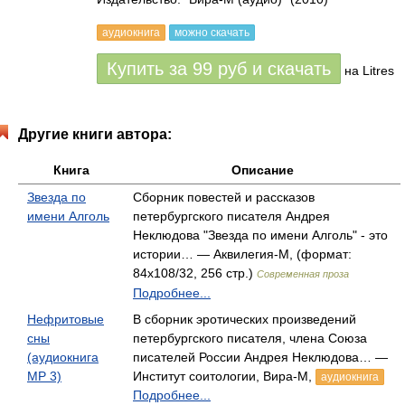
аудиокнига
можно скачать
Купить за
99
руб
и скачать
на Litres
Другие книги автора:
Книга
Описание
Звезда по
Сборник повестей и рассказов
имени Алголь
петербургского писателя Андрея
Неклюдова "Звезда по имени Алголь" - это
истории… — Аквилегия-М, (формат:
84x108/32, 256 стр.)
Современная проза
Подробнее...
Нефритовые
В сборник эротических произведений
сны
петербургского писателя, члена Союза
(аудиокнига
писателей России Андрея Неклюдова… —
МР 3)
Институт соитологии, Вира-М,
аудиокнига
Подробнее...