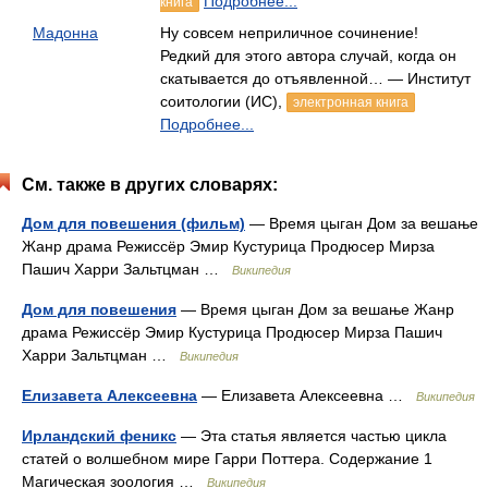
Подробнее...
книга
Мадонна
Ну совсем неприличное сочинение!
Редкий для этого автора случай, когда он
скатывается до отъявленной… — Институт
соитологии (ИС),
электронная книга
Подробнее...
См. также в других словарях:
Дом для повешения (фильм)
— Время цыган Дом за вешање
Жанр драма Режиссёр Эмир Кустурица Продюсер Мирза
Пашич Харри Зальтцман …
Википедия
Дом для повешения
— Время цыган Дом за вешање Жанр
драма Режиссёр Эмир Кустурица Продюсер Мирза Пашич
Харри Зальтцман …
Википедия
Елизавета Алексеевна
— Елизавета Алексеевна …
Википедия
Ирландский феникс
— Эта статья является частью цикла
статей о волшебном мире Гарри Поттера. Содержание 1
Магическая зоология …
Википедия