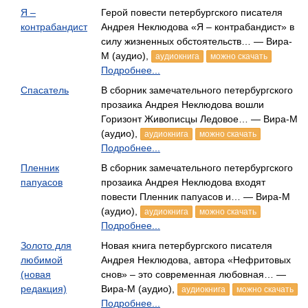
Я –
Герой повести петербургского писателя
контрабандист
Андрея Неклюдова «Я – контрабандист» в
силу жизненных обстоятельств… — Вира-
М (аудио),
аудиокнига
можно скачать
Подробнее...
Спасатель
В сборник замечательного петербургского
прозаика Андрея Неклюдова вошли
Горизонт Живописцы Ледовое… — Вира-М
(аудио),
аудиокнига
можно скачать
Подробнее...
Пленник
В сборник замечательного петербургского
папуасов
прозаика Андрея Неклюдова входят
повести Пленник папуасов и… — Вира-М
(аудио),
аудиокнига
можно скачать
Подробнее...
Золото для
Новая книга петербургского писателя
любимой
Андрея Неклюдова, автора «Нефритовых
(новая
снов» – это современная любовная… —
редакция)
Вира-М (аудио),
аудиокнига
можно скачать
Подробнее...