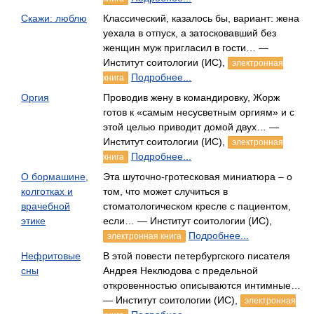
Скажи: люблю
Классический, казалось бы, вариант: жена
уехала в отпуск, а затосковавший без
женщин муж пригласил в гости… —
Институт соитологии (ИС),
электронная
Подробнее...
книга
Оргия
Проводив жену в командировку, Жорж
готов к «самым несусветным оргиям» и с
этой целью приводит домой двух… —
Институт соитологии (ИС),
электронная
Подробнее...
книга
О бормашине,
Эта шуточно-гротесковая миниатюра – о
колготках и
том, что может случиться в
врачебной
стоматологическом кресле с пациентом,
этике
если… — Институт соитологии (ИС),
Подробнее...
электронная книга
Нефритовые
В этой повести петербургского писателя
сны
Андрея Неклюдова с предельной
откровенностью описываются интимные…
— Институт соитологии (ИС),
электронная