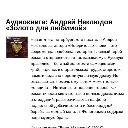
Аудиокнига:
Андрей Неклюдов
«Золото для любимой»
Новая книга петербургского писателя Андрея
Неклюдова, автора «Нефритовых снов» – это
современная любовная история. Главный герой
романа отправляется в так называемую Русскую
Бразилию – богатый золотом и самоцветами
край, надеясь в старательских трудах стереть из
памяти недавно пережитую личную драму. Но
оказывается, помочь ему в этом может только
женщина… Интимные отношения героев, как
романтически светлые, так и полные драматизма
и страданий, разворачиваются на фоне
подпольной добычи золота и беспощадной
борьбы за желтый металл. Фонограмма содержит
нецензурную брань.
Издательство: "Вира-М (аудио)"
(2010)