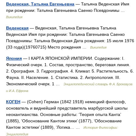
Веденская, Татьяна Евгеньевна
— Татьяна Веденская Имя
при рождении: Татьяна Евгеньевна Саенко Псевдонимы …
Википедия
Веденская
— Веденская, Татьяна Евгеньевна Татьяна
Веденская Имя при рождении: Татьяна Евгеньевна Саенко
Псевдонимы: Татьяна Веденская Дата рождения: 15 июля 1976
(33 года)(19760715) Место рождения …
Википедия
Япония
— I КАРТА ЯПОНСКОЙ ИМПЕРИИ. Содержание: I.
Физический очерк. 1. Состав, пространство, береговая линия.
2. Орография. 3. Гидрография. 4. Климат. 5. Растительность. 6.
Фауна. II. Население. 1. Статистика. 2. Антропология. III.
Экономический очерк. 1 …
Энциклопедический словарь Ф.А. Брокгауза
и И.А. Ефрона
КОГЕН
— (Cohen) Герман (1842 1918) немецкий философ,
основатель и виднейший представитель марбургской школы
неокантианства. Основные работы: ‘Теория опыта Канта’
(1885), ‘Обоснование Кантом этики’ (1877), ‘Обоснование
Кантом эстетики’ (1889), ‘Логика… …
История Философии:
Энциклопедия