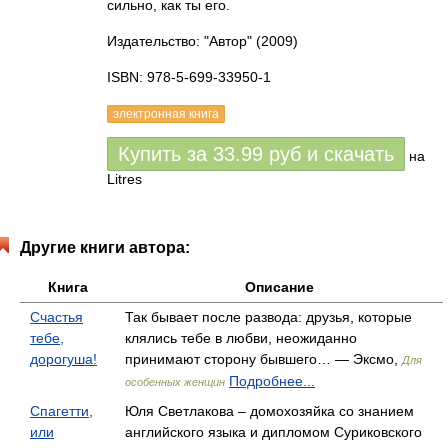
сильно, как ты его.
Издательство: "Автор"
(2009)
ISBN: 978-5-699-33950-1
электронная книга
Купить за
33.99
руб
и скачать
на
Litres
Другие книги автора:
Книга
Описание
Счастья
Так бывает после развода: друзья, которые
тебе,
клялись тебе в любви, неожиданно
дорогуша!
принимают сторону бывшего… — Эксмо,
Для
Подробнее...
особенных женщин
Спагетти,
Юля Светлакова – домохозяйка со знанием
или
английского языка и дипломом Суриковского