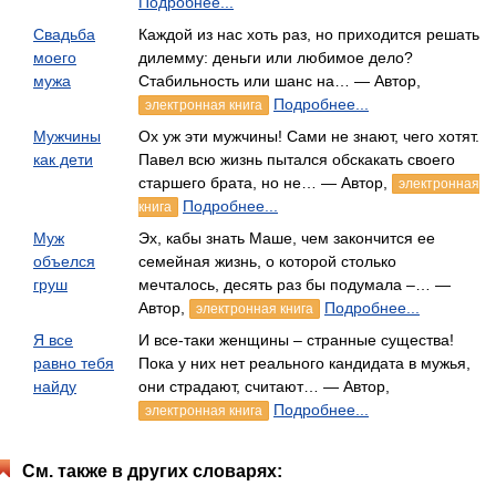
Подробнее...
Свадьба
Каждой из нас хоть раз, но приходится решать
моего
дилемму: деньги или любимое дело?
мужа
Стабильность или шанс на… — Автор,
Подробнее...
электронная книга
Мужчины
Ох уж эти мужчины! Сами не знают, чего хотят.
как дети
Павел всю жизнь пытался обскакать своего
старшего брата, но не… — Автор,
электронная
Подробнее...
книга
Муж
Эх, кабы знать Маше, чем закончится ее
объелся
семейная жизнь, о которой столько
груш
мечталось, десять раз бы подумала –… —
Автор,
Подробнее...
электронная книга
Я все
И все-таки женщины – странные существа!
равно тебя
Пока у них нет реального кандидата в мужья,
найду
они страдают, считают… — Автор,
Подробнее...
электронная книга
См. также в других словарях: