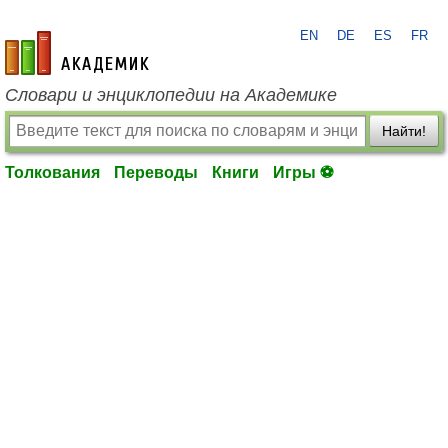
EN
DE
ES
FR
academic.ru
Словари и энциклопедии на Академике
Найти!
Толкования
Переводы
Книги
Игры ⚽