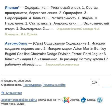
Япония*
— Содержание: I. Физический очерк. 1. Состав,
пространство, береговая линия. 2. Орография. 3.
Гидрография. 4. Климат. 5. Растительность. 6. Фауна. II.
Население. 1. Статистика. 2. Антропология. III. Экономический
очерк. 1. Земледелие. 2.… …
Энциклопедический словарь Ф.А.
Брокгауза и И.А. Ефрона
Автомобиль
— (Cars) Содержание Содержание 1. История
создания первого авто 2. История марок Aston Martin Bentley
Bugatti Cadillac Chevrolet Dodge Division Ferrari Ford Jaguar 3.
Классификация По назначению По размеру По типу кузова По
рабочему объему… …
Энциклопедия инвестора
© Академик, 2000-2026
18+
Обратная связь:
Техподдержка
,
Реклама на сайте
👣 Путешествия
Экспорт словарей на сайты
, сделанные на PHP,
Joomla,
Drupal,
WordPress, MODx.