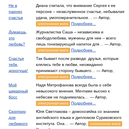
Не в
Диана считала, что внимание Сергея к ее
парнях
персоне – незаслуженное счастье, небывалая
счастье
удача, умопомрачительное… — Автор,
Подробнее...
электронная книга
Думаешь,
Журналистка Саша – независима и
это
свободолюбива, мужчины для нее – всего
любовь?
лишь тонизирующий напиток для… — Автор,
Подробнее...
электронная книга
Счастья
Так бывает после развода: друзья, которые
тебе,
клялись тебе в любви, неожиданно
дорогуша!
принимают сторону бывшего… — Автор,
Подробнее...
электронная книга
Мой
Надя Митрофанова всегда была о себе
шикарный
невысокого мнения. Мечтами высоко к
босс
небесам не поднималась… — Автор,
Подробнее...
электронная книга
Сюрприз
Юля Светлакова – домохозяйка со знанием
для
английского языка и дипломом Суриковского
любимого
института. Она… — Автор,
электронная книга