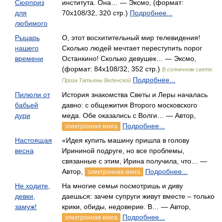
Сюрприз
института. Она… — Эксмо, (формат:
для
70x108/32, 320 стр.)
Подробнее...
любимого
Рыцарь
О, этот восхитительный мир телевидения!
нашего
Сколько людей мечтает переступить порог
времени
Останкино! Сколько девушек… — Эксмо,
(формат: 84x108/32, 352 стр.)
В солнечном свете.
Подробнее...
Проза Татьяны Веденской
Пилюли от
История знакомства Светы и Леры началась
бабьей
давно: с общежития Второго московского
дури
меда. Обе оказались с Волги… — Автор,
Подробнее...
электронная книга
Настоящая
«Идея купить машину пришла в голову
весна
Ирининой подруге, но все проблемы,
связанные с этим, Ирина получила, что… —
Автор,
Подробнее...
электронная книга
Не ходите,
На многие семьи посмотришь и диву
девки,
даешься: зачем супруги живут вместе – только
замуж!
крики, обиды, недоверие. В… — Автор,
Подробнее...
электронная книга