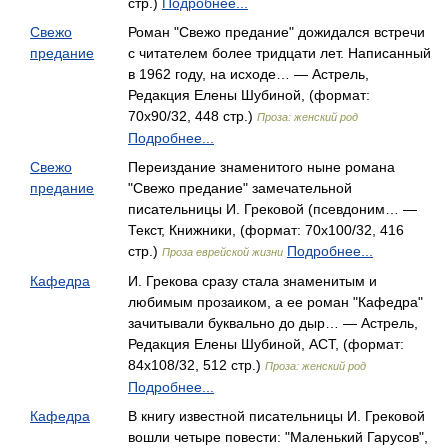
стр.)
Подробнее...
Свежо
Роман "Свежо предание" дожидался встречи
предание
с читателем более тридцати лет. Написанный
в 1962 году, на исходе… — Астрель,
Редакция Елены Шубиной, (формат:
70x90/32, 448 стр.)
Проза: женский род
Подробнее...
Свежо
Переиздание знаменитого ныне романа
предание
"Свежо предание" замечательной
писательницы И. Грековой (псевдоним… —
Текст, Книжники, (формат: 70x100/32, 416
стр.)
Подробнее...
Проза еврейской жизни
Кафедра
И. Грекова сразу стала знаменитым и
любимым прозаиком, а ее роман "Кафедра"
зачитывали буквально до дыр… — Астрель,
Редакция Елены Шубиной, АСТ, (формат:
84x108/32, 512 стр.)
Проза: женский род
Подробнее...
Кафедра
В книгу известной писательницы И. Грековой
вошли четыре повести: "Маленький Гарусов",