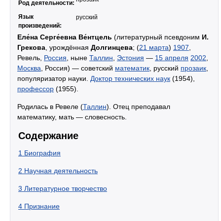
Род деятельности:
Язык
русский
произведений:
Еле́на Серге́евна Ве́нтцель
(литературный псевдоним
И.
Грекова
, урождённая
Долгинцева
; (
21 марта
)
1907
,
Ревель,
Россия
, ныне
Таллин
,
Эстония
—
15 апреля
2002
,
Москва
, Россия) — советский
математик
, русский
прозаик
,
популяризатор науки.
Доктор технических наук
(1954),
профессор
(1955).
Родилась в Ревеле (
Таллин
). Отец преподавал
математику, мать — словесность.
Содержание
1
Биография
2
Научная деятельность
3
Литературное творчество
4
Признание