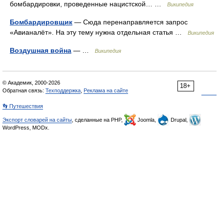
бомбардировки, проведенные нацистской… …
Википедия
Бомбардировщик
— Сюда перенаправляется запрос
«Авианалёт». На эту тему нужна отдельная статья …
Википедия
Воздушная война
— …
Википедия
© Академик, 2000-2026
18+
Обратная связь:
Техподдержка
,
Реклама на сайте
👣 Путешествия
Экспорт словарей на сайты
, сделанные на PHP,
Joomla,
Drupal,
WordPress, MODx.