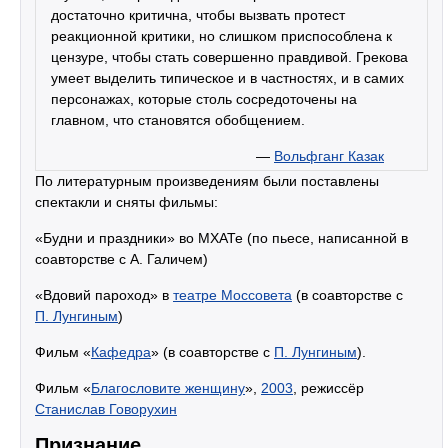
достаточно критична, чтобы вызвать протест
реакционной критики, но слишком приспособлена к
цензуре, чтобы стать совершенно правдивой. Грекова
умеет выделить типическое и в частностях, и в самих
персонажах, которые столь сосредоточены на
главном, что становятся обобщением.
—
Вольфганг Казак
По литературным произведениям были поставлены
спектакли и сняты фильмы:
«Будни и праздники» во МХАТе (по пьесе, написанной в
соавторстве с А. Галичем)
«Вдовий пароход» в
театре Моссовета
(в соавторстве с
П. Лунгиным
)
Фильм «
Кафедра
» (в соавторстве с
П. Лунгиным
).
Фильм «
Благословите женщину
»,
2003
, режиссёр
Станислав Говорухин
Признание