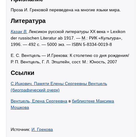
Проза И. Грековой переведена на многие языки мира.
Литература
Казак В.
Лексикон русской литературы XX века = Lexikon
der russischen Literatur ab 1917. —
М
.: РИК «Культура»,
1996. — 492 с. — 5000 экз. — ISBN 5-8334-0019-8
Е. С. Вентцель — И.Грекова: К столетию со дня рождения/
Р. П. Вентцель, Г. Л. Эпштейн, сост. М.: Юность, 2007
Ссылки
C.Ицкович. Памяти Елены Сергеевны Вентцель
(биографический очерк)
Вентцель, Елена Сергеевна
в
библиотеке Максима
Мошкова
Источник:
И. Грекова