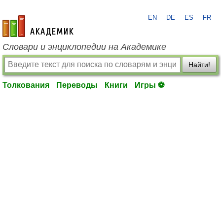
EN
DE
ES
FR
academic.ru
Словари и энциклопедии на Академике
Найти!
Толкования
Переводы
Книги
Игры ⚽