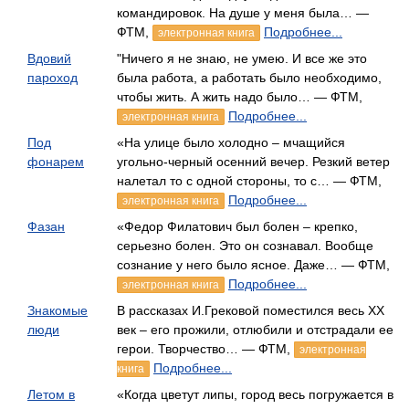
командировок. На душе у меня была… —
ФТМ,
Подробнее...
электронная книга
Вдовий
"Ничего я не знаю, не умею. И все же это
пароход
была работа, а работать было необходимо,
чтобы жить. А жить надо было… — ФТМ,
Подробнее...
электронная книга
Под
«На улице было холодно – мчащийся
фонарем
угольно-черный осенний вечер. Резкий ветер
налетал то с одной стороны, то с… — ФТМ,
Подробнее...
электронная книга
Фазан
«Федор Филатович был болен – крепко,
серьезно болен. Это он сознавал. Вообще
сознание у него было ясное. Даже… — ФТМ,
Подробнее...
электронная книга
Знакомые
В рассказах И.Грековой поместился весь XX
люди
век – его прожили, отлюбили и отстрадали ее
герои. Творчество… — ФТМ,
электронная
Подробнее...
книга
Летом в
«Когда цветут липы, город весь погружается в