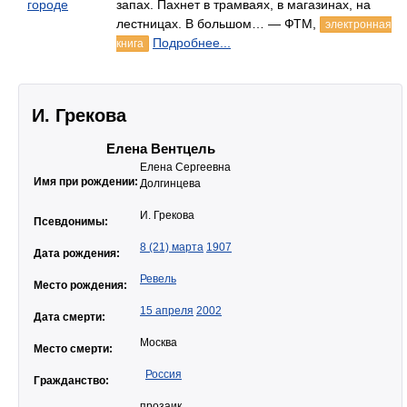
городе
запах. Пахнет в трамваях, в магазинах, на
лестницах. В большом… — ФТМ,
электронная
Подробнее...
книга
И. Грекова
Елена Вентцель
Елена Сергеевна
Имя при рождении:
Долгинцева
И. Грекова
Псевдонимы:
8 (21) марта
1907
Дата рождения:
Ревель
Место рождения:
15 апреля
2002
Дата смерти:
Москва
Место смерти:
Россия
Гражданство:
прозаик