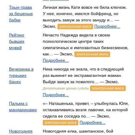
Трын-трава
Личная жизнь Кати вовсе не била ключом.
за бешеные
У нее, конечно, имелся бойфренд, но
бабки
выходить замуж за этого зануду и… —
Эксмо,
Подробнее...
электронная книга
Рейтинг
Нечасто Надежда видела в своем
бывших
психологическом центре таких
мужей
симпатичных и импозантных бизнесменов,
как… — Эксмо,
электронная книга
Подробнее...
Вечеринка в
Ника никогда не знала, что в следующий
турецких
раз выкинет ее экстравагантная маман.
банях
Выйдя замуж за пожилого… — Эксмо,
электронная книга
Детективная ирония судьбы
Подробнее...
Пальма с
«– Наташенька, привет, – улыбнулась Юля,
мандаринами
останавливаясь возле лавочки, на которой
сидела ее соседка по… — Эксмо,
Подробнее...
электронная книга
Новогодняя
Новогодняя елка, шампанское, бой