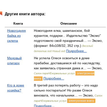
Другие книги автора:
Книга
Описание
Новогодняя
Новогодняя елка, шампанское, бой
байка из
курантов, подарки... Издательство "Эксмо"
склепа
подготовило свой праздничный… — Эксмо,
(формат: 84x108/32, 352 стр.)
Веселый
Подробнее...
детектив под Новый год
Медовый
Не успела Олеся освоиться в доме
олигарх
прабабки, доставшемся ей по наследству,
как заявилась странная дама и… — Эксмо,
электронная
Салон параНЕнормальных услуг
Подробнее...
книга
Кто в доме
В третий раз потерять работу – это надо
хозяйка?
сильно постараться! Но разве Олеся
виновата, что начальники… — Эксмо,
Салон
электронная книга
параНЕнормальных услуг
Подробнее...