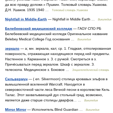
да всю правду доложи.» Пушкин. Толковый словарь Ушакова.
Д.Н. Ушаков. 1935 1940 …
Толковый словарь Ушакова
Nightfall in Middle-Earth
— Nightfall in Middle Earth …
Википедия
Белебеевский медицинский колледж
— ГАОУ СПО РБ
Белебеевский медицинский колледж Оригинальное название
Belebey Medical College Год основания …
Википедия
зеркало
— а; мн. зеркала, кал; ср. 1. Гладкая, отполированная
поверхность, отражающая находящиеся перед ней предметы.
Настенное з. Карманное з. З. с ручкой. Смотреться в з.
Причёсываться перед зеркалом. Шкаф с зеркалом. З.
телескопа. Медицинское з. Боковое …
Энциклопедический словарь
Сильвермун
— ( en. Silvermoon) столица кровавых эльфов в
вымышленной вселенной Warcraft. Находится в
северовосточной части леса Вечной песни в королевстве Кель
Талас. Этот захватывающий дух стольный град, возможно,
является даже старше столицы дварфов… …
Википедия
Mirror Mirror
— Исполнитель Blind Guardian …
Википедия