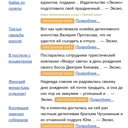
байка из
курантов, подарки… Издательство «Эксмо»
склепа
подготовило свой праздничный… — Эксмо,
Бюро детективных услуг «Третий глаз»
Подробнее...
электронная книга
Третья
Вот как чувствовала хозяйка детективного
свадьба
агентства Валерия Протасова, что не
короля
удастся ей съездить в отпуск… — Эксмо,
Подробнее...
электронная книга
В постели с
Постарались сотрудники туристический
мушкетером
компании «Вокруг света» в день рождения
своего босса Дмитрия Князева… — Эксмо,
Подробнее...
электронная книга
Женский
Надежда совсем не радовалась своему
монастырь
дню рождения: ей почти тридцать, а она до
отдыхает
сих пор не замужем – успешный и… —
Эксмо,
Подробнее...
электронная книга
Коллекция
Ну и клиентка досталась на сей раз
дамских
частным детективам братьям Чугункиным и
соблазнов
их отчаянной подруге Юле… — Эксмо,
Подробнее...
электронная книга