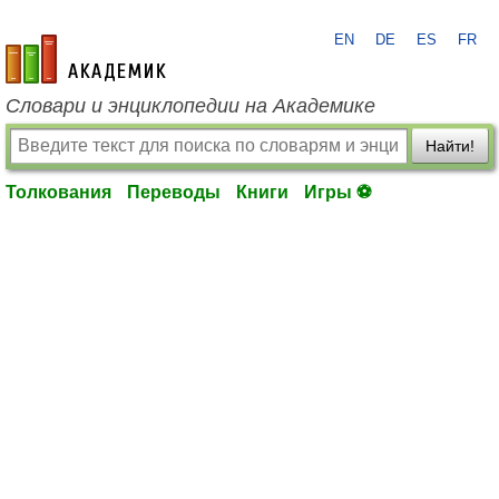
EN
DE
ES
FR
academic.ru
Словари и энциклопедии на Академике
Найти!
Толкования
Переводы
Книги
Игры ⚽