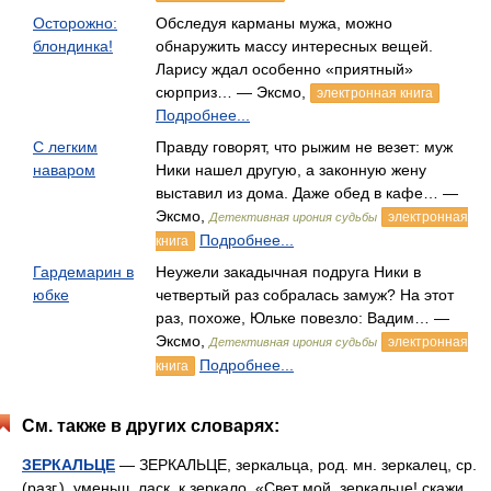
Осторожно:
Обследуя карманы мужа, можно
блондинка!
обнаружить массу интересных вещей.
Ларису ждал особенно «приятный»
сюрприз… — Эксмо,
электронная книга
Подробнее...
С легким
Правду говорят, что рыжим не везет: муж
наваром
Ники нашел другую, а законную жену
выставил из дома. Даже обед в кафе… —
Эксмо,
электронная
Детективная ирония судьбы
Подробнее...
книга
Гардемарин в
Неужели закадычная подруга Ники в
юбке
четвертый раз собралась замуж? На этот
раз, похоже, Юльке повезло: Вадим… —
Эксмо,
электронная
Детективная ирония судьбы
Подробнее...
книга
См. также в других словарях:
ЗЕРКАЛЬЦЕ
— ЗЕРКАЛЬЦЕ, зеркальца, род. мн. зеркалец, ср.
(разг.). уменьш. ласк. к зеркало. «Свет мой, зеркальце! скажи,