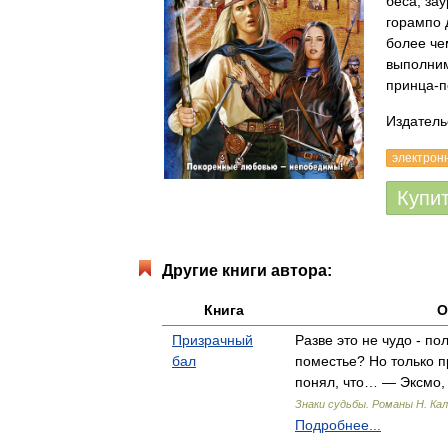
беса, за
горампо 
более че
выполним
принца-п
Издатель
электрон
Купи
Другие книги автора:
Книга
О
Призрачный
Разве это не чудо - по
бал
поместье? Но только п
понял, что… — Эксмо, 
Знаки судьбы. Романы Н. Ка
Подробнее...