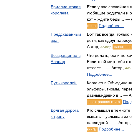
Бриллиантовая
Если у вас спокойная 
королева
любящие родители и о
кот – ждите беды… — 
Подробнее...
книга
Предсказанный
Вот так всегда: только
враг
дети, как вдруг нарис
Автор,
электронн
Аланар
Возвращение в
Что делать, если не х
Аланар
Если твой мир тебя отв
желает… — Автор,
Ала
Подробнее...
Путь королей
Когда-то в Объединен
эльфиры, гномы, перев
давным-давно в… — А
Подр
электронная книга
Долгая дорога
Кто слышал в темноте
к трону
выжить – услышав их о
наследной… — Автор,
Подробнее...
книга