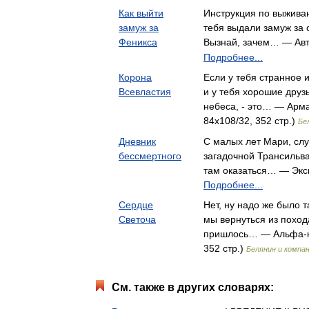
Как выйти
Инструкция по выжива
замуж за
тебя выдали замуж за 
Феникса
Вызнай, зачем… — Ав
Подробнее...
Корона
Если у тебя странное
Всевластия
и у тебя хорошие друз
небеса, - это… — Арма
84x108/32, 352 стр.)
Бе
Дневник
С малых лет Мари, сл
бессмертного
загадочной Трансильва
там оказаться… — Эк
Подробнее...
Сердце
Нет, ну надо же было 
Светоча
мы вернуться из поход
пришлось… — Альфа-кн
352 стр.)
Белянин и компа
См. также в других словарях: