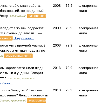
жизнь, стабильная работа,
2008
79.9
электронная
бнаглевший, но преданный
книга
Автор,
электронная
Красный мир
 наладится жизнь, подрастут
2009
79.9
электронная
уется охочий до власти… —
книга
Подробнее...
ая книга
очется жить прежней жизнью?
2008
79.9
электронная
ергает, а лучшая подруга не
книга
электронная книга
нар
ном королевстве жили люди,
2013
79.9
электронная
ертыши и ундины. Говорят,
книга
втор,
Заговор хранителей
обнее...
 голоса Ушедших? Кто смог
2013
79.9
электронная
ткровения? Легко ли поверить
книга
электронная
Заговор хранителей