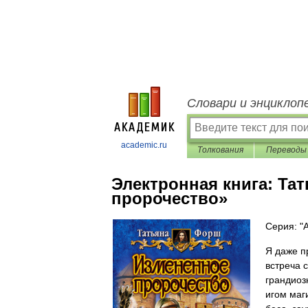
Словари и энциклоп
academic.ru
Толкования
Переводы
Электронная книга:
Тат
пророчество»
Серия: "
Я даже п
встреча 
грандиоз
игом маг