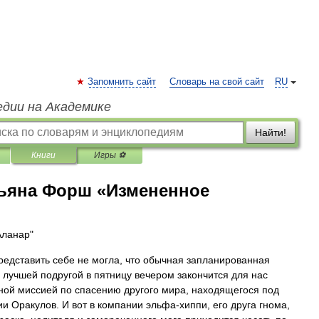
Запомнить сайт
Словарь на свой сайт
RU
едии на Академике
Найти!
Книги
Игры ⚽
ьяна Форш «Измененное
Аланар"
редставить себе не могла, что обычная запланированная
с лучшей подругой в пятницу вечером закончится для нас
ной миссией по спасению другого мира, находящегося под
ии Оракулов. И вот в компании эльфа-хиппи, его друга гнома,