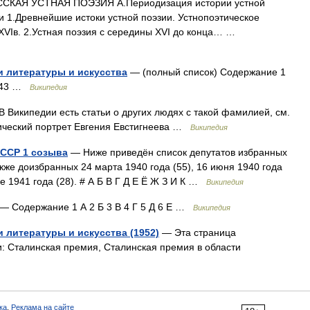
ССКАЯ УСТНАЯ ПОЭЗИЯ А.Периодизация истории устной
и 1.Древнейшие истоки устной поэзии. Устнопоэтическое
 XVIв. 2.Устная поэзия с середины XVI до конца… …
и литературы и искусства
— (полный список) Содержание 1
1943 …
Википедия
 Википедии есть статьи о других людях с такой фамилией, см.
фический портрет Евгения Евстигнеева …
Википедия
СССР 1 созыва
— Ниже приведён список депутатов избранных
акже доизбранных 24 марта 1940 года (55), 16 июня 1940 года
ле 1941 года (28). # А Б В Г Д Е Ё Ж З И К …
Википедия
— Содержание 1 А 2 Б 3 В 4 Г 5 Д 6 Е …
Википедия
 литературы и искусства (1952)
— Эта страница
: Сталинская премия, Сталинская премия в области
ка
,
Реклама на сайте