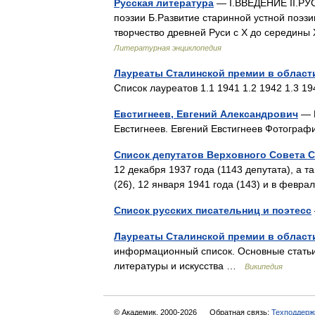
Русская литература
— I.ВВЕДЕНИЕ II.РУ
поэзии Б.Развитие старинной устной поэзи
творчество древней Руси с X до середины
Литературная энциклопедия
Лауреаты Сталинской премии в област
Список лауреатов 1.1 1941 1.2 1942 1.3 
Евстигнеев, Евгений Александрович
— В
Евстигнеев. Евгений Евстигнеев Фотогра
Список депутатов Верховного Совета 
12 декабря 1937 года (1143 депутата), а т
(26), 12 января 1941 года (143) и в февра
Список русских писательниц и поэтесс
Лауреаты Сталинской премии в области
информационный список. Основные статьи
литературы и искусства …
Википедия
© Академик, 2000-2026
Обратная связь:
Техподдерж