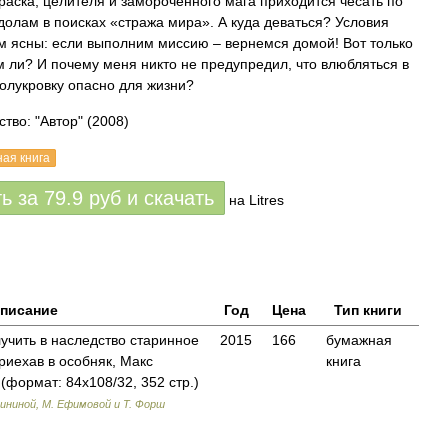
ураска, целителя и замороченного мага приходится чесать по
долам в поисках «стража мира». А куда деваться? Условия
м ясны: если выполним миссию – вернемся домой! Вот только
 ли? И почему меня никто не предупредил, что влюбляться в
олукровку опасно для жизни?
ство: "Автор"
(2008)
ная книга
ть за
79.9
руб
и скачать
на Litres
писание
Год
Цена
Тип книги
лучить в наследство старинное
2015
166
бумажная
риехав в особняк, Макс
книга
(формат: 84x108/32, 352 стр.)
лининой, М. Ефимовой и Т. Форш