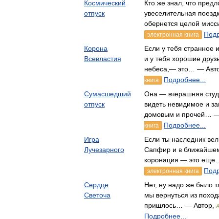
Космический
Кто же знал, что пред
отпуск
увеселительная поезд
обернется целой мис
Подр
электронная книга
Корона
Если у тебя странное
Всевластия
и у тебя хорошие друз
небеса,— это… — Авт
Подробнее...
книга
Сумасшедший
Она — вчерашняя студ
отпуск
видеть невидимое и з
домовым и прочей… —
Подробнее...
книга
Игра
Если ты наследник вел
Лучезарного
Сапфир и в ближайше
коронация — это еще
Подр
электронная книга
Сердце
Нет, ну надо же было 
Светоча
мы вернуться из поход
пришлось… — Автор,
Подробнее...