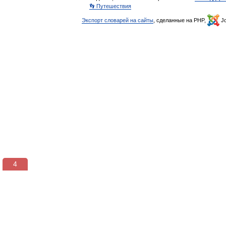
👣 Путешествия
Экспорт словарей на сайты
, сделанные на PHP,
Jo
3