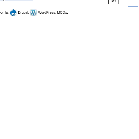
18+
omla,
Drupal,
WordPress, MODx.