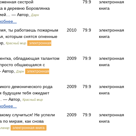
ложенная сестрой
79.9
электронная
ка в деревню Боровлянка
книга
сией… — Автор,
Дарн
обнее...
 имя, ты работаешь пожарным
2010
79.9
электронная
ья, которым снятся огненные
книга
ор,
электронная
Красный мир
ентка, обладающая талантом
2009
79.9
электронная
апросто общающаяся с
книга
 Автор,
электронная
Дарн
икого демонического рода
2009
79.9
электронная
м будущем тебя ожидает
книга
… — Автор,
Красный мир
обнее...
такому случиться! Не успели
2009
79.9
электронная
а по мирам, как снова
книга
электронная книга
Аланар