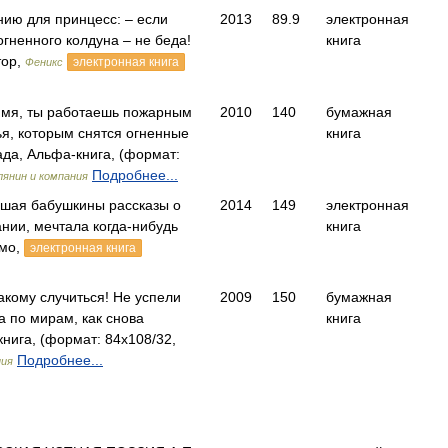
нию для принцесс: – если
2013
89.9
электронная
огненного колдуна – не беда!
книга
тор,
электронная книга
Феникс
 имя, ты работаешь пожарным
2010
140
бумажная
ья, которым снятся огненные
книга
да, Альфа-книга, (формат:
Подробнее...
лянин и компания
ушая бабушкины рассказы о
2014
149
электронная
нии, мечтала когда-нибудь
книга
смо,
электронная книга
такому случиться! Не успели
2009
150
бумажная
а по мирам, как снова
книга
ига, (формат: 84x108/32,
Подробнее...
ния