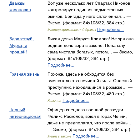
Дважды
Вот уже несколько лет Спартак Никонов
коронован
контролирует один из подмосковных
рынков. Бригада у него сплоченная… —
Эксмо, (формат: 84x108/32, 384 стр.)
Подробнее...
Мастер криминальной драмы
Здравствуй,
Лихая девка Маруся Климова! Не зря она
Мурка, и
родная дочь вора в законе. Поначалу
прощай!
сама чистила богатых, потом… — Эксмо,
(формат: 84x108/32, 384 стр.)
Подробнее...
Грязная жизнь
Похоже, здесь не обходится без
вмешательства нечистой силы. Опасный
преступник, находящийся в розыске… —
Эксмо, (формат: 84x108/32, 480 стр.)
Подробнее...
Колычев
Черный
Офицер спецназа военной разведки
интернационал
Феликс Расколов, воюя в горах Чечни,
даже не предполагал, что после войны…
— Эксмо, (формат: 84x108/32, 384 стр.)
Подробнее...
Мент в законе