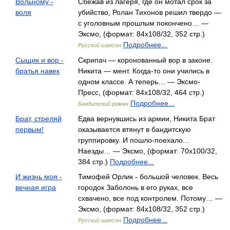
Вольному -
Сбежав из лагеря, где он мотал срок за
воля
убийство, Ролан Тихонов решил твердо —
с уголовным прошлым покончено… —
Эксмо, (формат: 84x108/32, 352 стр.)
Подробнее...
Русский шансон
Сыщик и вор -
Скрипач — коронованный вор в законе.
братья навек
Никита — мент. Когда-то они учились в
одном классе. А теперь… — Эксмо-
Пресс, (формат: 84x108/32, 464 стр.)
Подробнее...
Бандитский роман
Брат, стреляй
Едва вернувшись из армии, Никита Брат
первым!
оказывается втянут в бандитскую
группировку. И пошло-поехало...
Наезды… — Эксмо, (формат: 70x100/32,
384 стр.)
Подробнее...
И жизнь моя -
Тимофей Орлик - большой человек. Весь
вечная игра
городок Заболонь в его руках, все
схвачено, все под контролем. Потому… —
Эксмо, (формат: 84x108/32, 352 стр.)
Подробнее...
Русский шансон