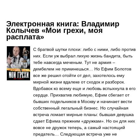
Электронная книга:
Владимир
Колычев «Мои грехи, моя
расплата»
С братвой шутки плохи: либо с ними, либо против
них. Если уж выбрал лихую жизнь бандита, быть
тебе навсегда меченым. Тут не армия –
дембелем не прикинешься… Но Ефим Болотов
все же решил отойти от дел, захотелось ему
мирной жизни вдалеке от сходок и разборок.
Вдобавок ко всему еще и любовь вспыхнула в его
сердце. Прихватив любимую, Ефим сбегает от
бывших подельников в Москву и начинает вести
собственный легальный бизнес. Но случайная
встреча ломает мирные планы: бывшая девушка
сдает Ефима прежним «дружкам». Но он для них
вовсе не дружок теперь, а самый настоящий
предатель… Следующая встреча уже не