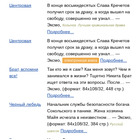
Центровая
В конце восьмидесятых Слава Кречетов
получил срок за драку, а когда вышел на
свободу, совершенно не узнал… —
Эксмо,
Колычев. Лучшая криминальная драма
Подробнее...
Центровая
В конце восьмидесятых Слава Кречетов
получил срок за драку, а когда вышел на
свободу, совершенно не узнал… —
Эксмо,
Подробнее...
электронная книга
Брат, вспомни
Так кто же я сам? Как меня зовут? Чем я
все!
занимался в жизни? Тщетно Никита Брат
ищет ответа на эти вопросы. После… —
Эксмо, (формат: 84x108/32, 448 стр.)
Подробнее...
Черный лебедь
Начальник службы безопасности богача
Сокольского в панике. Жена хозяина
Майя исчезла в неизвестном… — Эксмо,
(формат: 84x108/32, 384 стр.)
Русский
Подробнее...
шансон