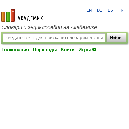
EN
DE
ES
FR
academic.ru
Словари и энциклопедии на Академике
Найти!
Толкования
Переводы
Книги
Игры ⚽