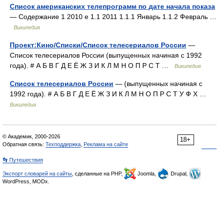
Список американских телепрограмм по дате начала показа
— Содержание 1 2010 е 1.1 2011 1.1.1 Январь 1.1.2 Февраль …
Википедия
Проект:Кино/Списки/Список телесериалов России
—
Список телесериалов России (выпущенных начиная с 1992
года). # А Б В Г Д Е Ё Ж З И К Л М Н О П Р С Т …
Википедия
Список телесериалов России
— (выпущенных начиная с
1992 года). # А Б В Г Д Е Ё Ж З И К Л М Н О П Р С Т У Ф Х …
Википедия
© Академик, 2000-2026
18+
Обратная связь:
Техподдержка
,
Реклама на сайте
👣 Путешествия
Экспорт словарей на сайты
, сделанные на PHP,
Joomla,
Drupal,
WordPress, MODx.