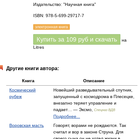
Издательство: "Научная книга"
ISBN: 978-5-699-29717-7
электронная книга
Купить за
109
руб
и скачать
на
Litres
Другие книги автора:
Книга
Описание
Космический
Новейший разведывательный спутник,
рубеж
запущенный с космодрома в Плесецке,
внезапно теряет управление и
падает… — Эксмо,
Спецназ ВДВ
Подробнее...
Воровская масть
Говорят, ворами не рождаются. Так
считал и вор в законе Струна. Для
своего сына он не хотел жизни в