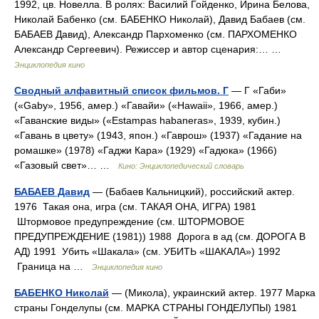
1992, цв. Новелла. В ролях: Василий Гойденко, Ирина Белова,
Николай Бабенко (см. БАБЕНКО Николай), Давид Бабаев (см.
БАБАЕВ Давид), Александр Пархоменко (см. ПАРХОМЕНКО
Александр Сергеевич). Режиссер и автор сценария:… …
Энциклопедия кино
Сводный алфавитный список фильмов. Г
— Г «Габи»
(«Gaby», 1956, амер.) «Гавайи» («Hawaii», 1966, амер.)
«Гаванские виды» («Estampas habaneras», 1939, кубин.)
«Гавань в цвету» (1943, япон.) «Гаврош» (1937) «Гадание на
ромашке» (1978) «Гаджи Кара» (1929) «Гадюка» (1966)
«Газовый свет»… …
Кино: Энциклопедический словарь
БАБАЕВ Давид
— (Бабаев Кальницкий), российский актер.
1976 Такая она, игра (см. ТАКАЯ ОНА, ИГРА) 1981
Штормовое предупреждение (см. ШТОРМОВОЕ
ПРЕДУПРЕЖДЕНИЕ (1981)) 1988 Дорога в ад (см. ДОРОГА В
АД) 1991 Убить «Шакала» (см. УБИТЬ «ШАКАЛА») 1992
Граница на …
Энциклопедия кино
БАБЕНКО Николай
— (Микола), украинский актер. 1977 Марка
страны Гонделупы (см. МАРКА СТРАНЫ ГОНДЕЛУПЫ) 1981