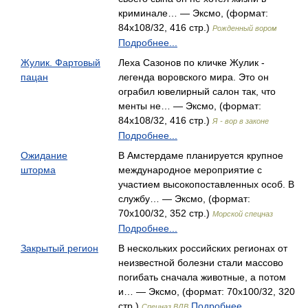
криминале… — Эксмо, (формат:
84x108/32, 416 стр.)
Рожденный вором
Подробнее...
Жулик. Фартовый
Леха Сазонов по кличке Жулик -
пацан
легенда воровского мира. Это он
ограбил ювелирный салон так, что
менты не… — Эксмо, (формат:
84x108/32, 416 стр.)
Я - вор в законе
Подробнее...
Ожидание
В Амстердаме планируется крупное
шторма
международное мероприятие с
участием высокопоставленных особ. В
службу… — Эксмо, (формат:
70x100/32, 352 стр.)
Морской спецназ
Подробнее...
Закрытый регион
В нескольких российских регионах от
неизвестной болезни стали массово
погибать сначала животные, а потом
и… — Эксмо, (формат: 70x100/32, 320
стр.)
Подробнее...
Спецназ ВДВ