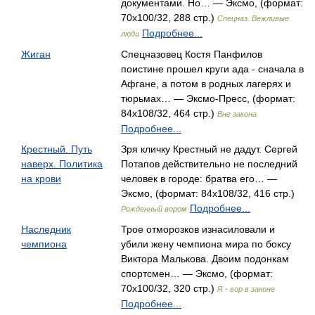
документами. Но… — Эксмо, (формат:
70x100/32, 288 стр.)
Спецназ. Вежливые
Подробнее...
люди
Жиган
Спецназовец Костя Панфилов
поистине прошел круги ада - сначала в
Афгане, а потом в родных лагерях и
тюрьмах… — Эксмо-Пресс, (формат:
84x108/32, 464 стр.)
Вне закона
Подробнее...
Крестный. Путь
Зря кличку Крестный не дадут. Сергей
наверх. Политика
Потапов действительно не последний
на крови
человек в городе: братва его… —
Эксмо, (формат: 84x108/32, 416 стр.)
Подробнее...
Рожденный вором
Наследник
Трое отморозков изнасиловали и
чемпиона
убили жену чемпиона мира по боксу
Виктора Малькова. Двоим подонкам
спортсмен… — Эксмо, (формат:
70x100/32, 320 стр.)
Я - вор в законе
Подробнее...