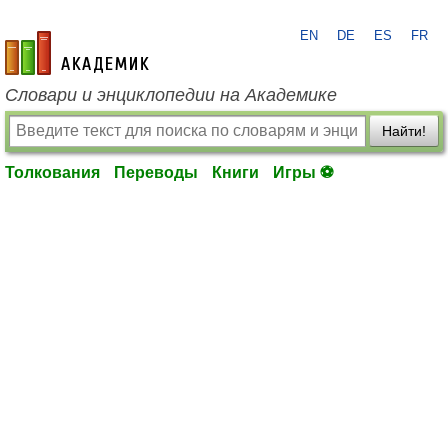
EN
DE
ES
FR
academic.ru
Словари и энциклопедии на Академике
Найти!
Толкования
Переводы
Книги
Игры ⚽