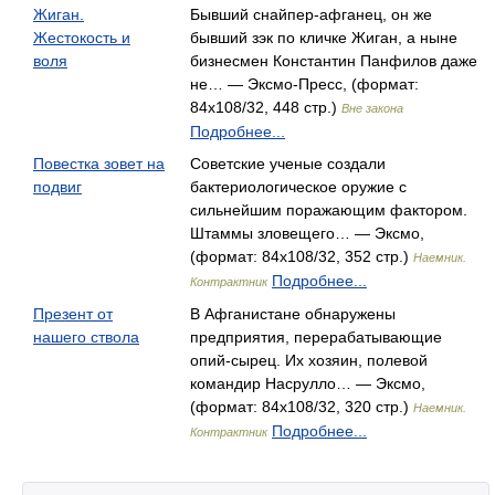
Жиган.
Бывший снайпер-афганец, он же
Жестокость и
бывший зэк по кличке Жиган, а ныне
воля
бизнесмен Константин Панфилов даже
не… — Эксмо-Пресс, (формат:
84x108/32, 448 стр.)
Вне закона
Подробнее...
Повестка зовет на
Советские ученые создали
подвиг
бактериологическое оружие с
сильнейшим поражающим фактором.
Штаммы зловещего… — Эксмо,
(формат: 84x108/32, 352 стр.)
Наемник.
Подробнее...
Контрактник
Презент от
В Афганистане обнаружены
нашего ствола
предприятия, перерабатывающие
опий-сырец. Их хозяин, полевой
командир Насрулло… — Эксмо,
(формат: 84x108/32, 320 стр.)
Наемник.
Подробнее...
Контрактник