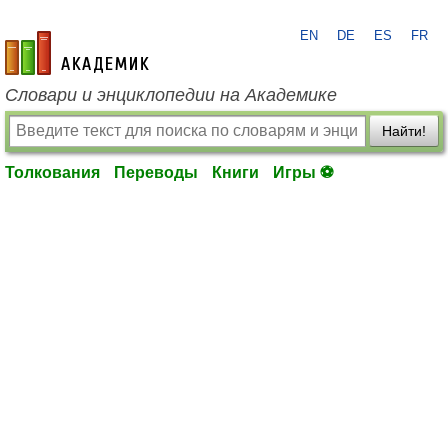
EN
DE
ES
FR
academic.ru
Словари и энциклопедии на Академике
Найти!
Толкования
Переводы
Книги
Игры ⚽