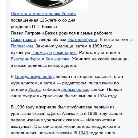
Памятная монета Банка России
посвящённая 115-летию со дня
рождения П.П. Бажова
Павел Петрович Бажов родился в семье рабочего
Сысертского
завода вблизи
Екатеринбурга
. В детстве жил в
Полевском
. Закончил училище, затем в 1899 году
духовную
Пермскую
семинарию
. Работал учителем в
Екатеринбурге
и
Камышлове
. Женился на своей ученице,
в семье родилось семеро детей.
В
Гражданскую войну
воевал на стороне красных, стал
журналистом, а затем — редактором, писал книги по
истории
Урала
, собирал
фольклорные
записи. Первая
книга очерков «Уральские были» вышла в
1924
году.
В 1936 году в журнале был опубликован первый из
уральских сказов «Девка Азовка», а в 1939 году вышло
первое издание уральских сказов — «Малахитовая
шкатулка». Эта книга при жизни автора неоднократно
пополнялась новыми сказами. В
1943
году за книгу