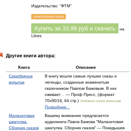
Издательство: "ФТМ"
электронная книга
Купить за
33.99
руб
и скачать
на
Litres
Другие книги автора:
Книга
Описание
Серебряное
В книгу вошли самые лучшие сказы и
копытце
легенды, созданные знаменитым
сказочником Павлом Бажовым. В них
оживает… — Проф-Пресс, (формат:
70x90/16, 64 стр.)
Любимые сказки малышам
Подробнее...
Малахитовая
Вашему вниманию предлагается
шкатулка.
аудиокнига Павла Бажова "Малахитовая
Сборник сказов
шкатулка. Сборник сказов" — Покидышев