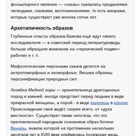
фольклорного явления — «сказы» оказались преданиями,
легендами, сказками, воспоминаниями, то есть жанрами,
которые существуют уже многие сотни лет.
Архетипичность образов
Глубинные пласты образов Бажова ещё ждут своего
исследователя — в советский период литературоведы
больше обращали внимание на «героический подвиг»
рабочих
и т. п
.
Мифологические персонажи сказов делятся на
антропоморфных и зооморфных. Весьма образны
персонификации природных сил:
Хозяйка Медной горы
— хранительница драгоценных
пород и камней, иногда предстает перед людьми в виде
прекрасной женщины, а порой - в виде
ящерицы
в
короне
.
Происхождение своё ведёт, скорее всего, от «духа
местности». Существует также гипотеза, что это
преломленный народным сознанием образ богини
Венеры
, знаком которой на протяжении нескольких
десятков лет в XVIII веке клеймилась полевская медь.