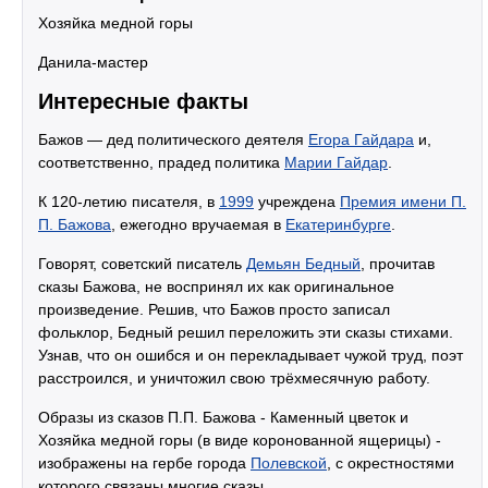
Хозяйка медной горы
Данила-мастер
Интересные факты
Бажов — дед политического деятеля
Егора Гайдара
и,
соответственно, прадед политика
Марии Гайдар
.
К 120-летию писателя, в
1999
учреждена
Премия имени П.
П. Бажова
, ежегодно вручаемая в
Екатеринбурге
.
Говорят, советский писатель
Демьян Бедный
, прочитав
сказы Бажова, не воспринял их как оригинальное
произведение. Решив, что Бажов просто записал
фольклор, Бедный решил переложить эти сказы стихами.
Узнав, что он ошибся и он перекладывает чужой труд, поэт
расстроился, и уничтожил свою трёхмесячную работу.
Образы из сказов П.П. Бажова - Каменный цветок и
Хозяйка медной горы (в виде коронованной ящерицы) -
изображены на гербе города
Полевской
, с окрестностями
которого связаны многие сказы.