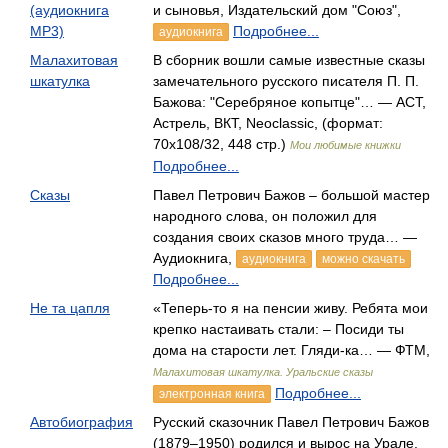
(аудиокнига
и сыновья, Издательский дом "Союз",
MP3)
Подробнее...
аудиокнига
Малахитовая
В сборник вошли самые известные сказы
шкатулка
замечательного русского писателя П. П.
Бажова: "Серебряное копытце"… — АСТ,
Астрель, ВКТ, Neoclassic, (формат:
70x108/32, 448 стр.)
Мои любимые книжки
Подробнее...
Сказы
Павел Петрович Бажов – большой мастер
народного слова, он положил для
создания своих сказов много труда… —
Аудиокнига,
аудиокнига
можно скачать
Подробнее...
Не та цапля
«Теперь-то я на пенсии живу. Ребята мои
крепко настаивать стали: – Посиди ты
дома на старости лет. Гляди-ка… — ФТМ,
Малахитовая шкатулка. Уральские сказы
Подробнее...
электронная книга
Автобиография
Русский сказочник Павел Петрович Бажов
(1879–1950) родился и вырос на Урале.