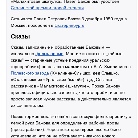
«Малахитовая шкатулка» Павел Бажов был удостоен
Сталинской премии второй степени
.
Скончался Павел Петрович Бажов 3 декабря 1950 года в
Москве, похоронен в
Екатеринбурге
.
Сказы
Сказы, записанные и обработанные Бажовым —
изначально
фольклорные
. Многие из них (т. н. „тайные
сказы“ — старинные устные предания уральских
горнорабочих) он слышал мальчиком от В. А. Хмелинина с
Полевского завода
(Хмелинин-Слышко, дед Слышко,
«Стаканчик» из «Уральских былей»). Дед Слышко —
рассказчик в «Малахитовой шкатулке». Позже Бажову
пришлось официально заявлять, что это приём, и он не
просто записал чужие рассказы, а действительно является
их сочинителем.
Позже термин «сказ» вошёл в советскую фольклористику с
лёгкой руки Бажова для определения рабочей прозы
(прозы рабочих). Через некоторое время всё же было
установлено, что он не обозначает никакого нового