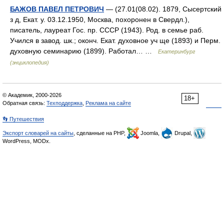
БАЖОВ ПАВЕЛ ПЕТРОВИЧ
— (27.01(08.02). 1879, Сысертский
з д, Екат. у. 03.12.1950, Москва, похоронен в Свердл.),
писатель, лауреат Гос. пр. СССР (1943). Род. в семье раб.
Учился в завод. шк.; оконч. Екат. духовное уч ще (1893) и Перм.
духовную семинарию (1899). Работал… …
Екатеринбург
(энциклопедия)
© Академик, 2000-2026
18+
Обратная связь:
Техподдержка
,
Реклама на сайте
👣 Путешествия
Экспорт словарей на сайты
, сделанные на PHP,
Joomla,
Drupal,
WordPress, MODx.