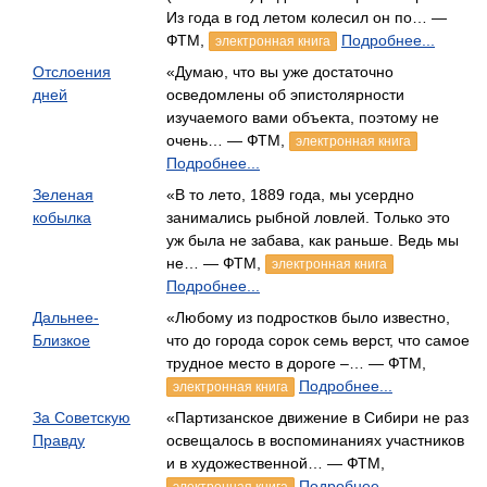
Из года в год летом колесил он по… —
ФТМ,
Подробнее...
электронная книга
Отслоения
«Думаю, что вы уже достаточно
дней
осведомлены об эпистолярности
изучаемого вами объекта, поэтому не
очень… — ФТМ,
электронная книга
Подробнее...
Зеленая
«В то лето, 1889 года, мы усердно
кобылка
занимались рыбной ловлей. Только это
уж была не забава, как раньше. Ведь мы
не… — ФТМ,
электронная книга
Подробнее...
Дальнее-
«Любому из подростков было известно,
Близкое
что до города сорок семь верст, что самое
трудное место в дороге –… — ФТМ,
Подробнее...
электронная книга
За Советскую
«Партизанское движение в Сибири не раз
Правду
освещалось в воспоминаниях участников
и в художественной… — ФТМ,
Подробнее...