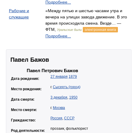
Подробнее...
Рабочие и
«Между пятью и шестью часами утра и
служащие
вечера на улицах завода движение. В это
время происходила смена. Везде… —
ФТМ,
электронная книга
Уральские были
Подробнее...
Павел Бажов
Павел Петрович Бажов
27 января
1879
Дата рождения:
г.
Сысерть (город)
Место рождения:
3 декабря
,
1950
Дата смерти:
г.
Москва
Место смерти:
Россия
,
СССР
Гражданство:
прозаик, фольклорист
Род деятельности: