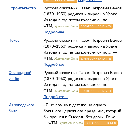
электронная книга
Строительство
Русский сказочник Павел Петрович Бажов
(1879–1950) родился и вырос на Урале.
Из года в год летом колесил он по… —
ФТМ,
электронная книга
Уральские были
Подробнее...
Покос
Русский сказочник Павел Петрович Бажов
(1879–1950) родился и вырос на Урале.
Из года в год летом колесил он по… —
ФТМ,
электронная книга
Уральские были
Подробнее...
О заводской
Русский сказочник Павел Петрович Бажов
учебе
(1879–1950) родился и вырос на Урале.
Из года в год летом колесил он по… —
ФТМ,
электронная книга
Уральские были
Подробнее...
Из заводского
«Я не помню в детстве ни одного
быта
большого церковного праздника, который
бы прошел в Сысерти без драки. Реже…
— ФТМ,
электронная книга
Уральские были