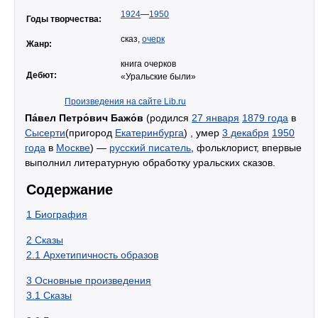
1924
—
1950
Годы творчества:
сказ,
очерк
Жанр:
книга очерков
Дебют:
«Уральские были»
Произведения на сайте Lib.ru
Па́вел Петро́вич Бажо́в
(родился
27 января
1879 года
в
Сысерти
(пригород
Екатеринбурга
) , умер
3 декабря
1950
года
в
Москве
) —
русский писатель
, фольклорист, впервые
выполнил литературную обработку уральских сказов.
Содержание
1
Биография
2
Сказы
2.1
Архетипичность образов
3
Основные произведения
3.1
Сказы