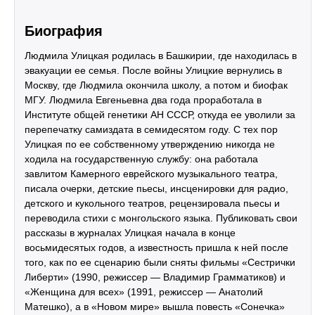
Биография
Людмила Улицкая родилась в Башкирии, где находилась в
эвакуации ее семья. После войны Улицкие вернулись в
Москву, где Людмила окончила школу, а потом и биофак
МГУ. Людмила Евгеньевна два года проработала в
Институте общей генетики АН СССР, откуда ее уволили за
перепечатку самиздата в семидесятом году. С тех пор
Улицкая по ее собственному утверждению никогда не
ходила на государственную службу: она работала
завлитом Камерного еврейского музыкального театра,
писала очерки, детские пьесы, инсценировки для радио,
детского и кукольного театров, рецензировала пьесы и
переводила стихи с монгольского языка. Публиковать свои
рассказы в журналах Улицкая начала в конце
восьмидесятых годов, а известность пришла к ней после
того, как по ее сценарию были сняты фильмы «Сестрички
Либерти» (1990, режиссер — Владимир Грамматиков) и
«Женщина для всех» (1991, режиссер — Анатолий
Матешко), а в «Новом мире» вышла повесть «Сонечка»