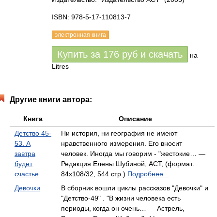
ISBN: 978-5-17-110813-7
электронная книга
Купить за
176
руб
и скачать
на
Litres
Другие книги автора:
Книга
Описание
Детство 45-
Ни история, ни география не имеют
53. А
нравственного измерения. Его вносит
завтра
человек. Иногда мы говорим - "жестокие… —
будет
Редакция Елены Шубиной, АСТ, (формат:
счастье
84x108/32, 544 стр.)
Подробнее...
Девочки
В сборник вошли циклы рассказов "Девочки" и
"Детство-49" . "В жизни человека есть
периоды, когда он очень… — Астрель,