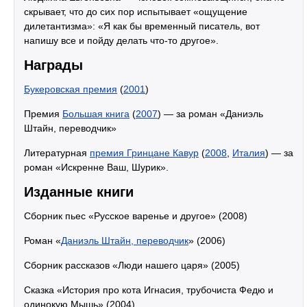
скрывает, что до сих пор испытывает «ощущение
дилетантизма»: «Я как бы временный писатель, вот
напишу все и пойду делать что-то другое».
Награды
Букеровская премия
(
2001
)
Премия
Большая книга
(
2007
) — за роман «Даниэль
Штайн, переводчик»
Литературная
премия Гринцане Кавур
(
2008
,
Италия
) — за
роман «Искренне Ваш, Шурик».
Изданные книги
Сборник пьес «Русское варенье и другое» (2008)
Роман «
Даниэль Штайн, переводчик
» (2006)
Сборник рассказов «Люди нашего царя» (2005)
Сказка «История про кота Игнасия, трубочиста Федю и
одинокую Мышь» (2004)