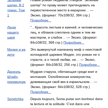
Зеленый
Новый роман Людмилы Улицкой "Зеленый
шатер. В 2
шатер" по праву может претендовать на
томах. Том
первостепенное место в иерархии… —
1
Эксмо, (формат: 70x108/32, 384 стр.)
Подробнее...
Люди
"…Красота листьев и камней, и человеческих
нашего
лиц, и облаков слеплена одним и тем же
царя
мастером, и слабое… — Эксмо, (формат:
84x108/32, 368 стр.)
Подробнее...
Медея и ее
Это вывернутый наизнанку миф о неистовой
дети
колхидской царевне Медее, это роман не о
страсти, а о тихой любви, не… — Эксмо,
(формат: 84x108/32, 256 стр.)
Подробнее...
Даниэль
Мудрая старуха, обитающая среди книг и
Штайн,
молчания. Озлобленная коммунистка,
переводчик
доживающая свой век в израильском… —
Эксмо, (формат: 84x108/32, 528 стр.)
Подробнее...
Sonetchka
Depuis toujours, Sonia puise son bonheur dans
la lecture et la solitude. C'est dans une