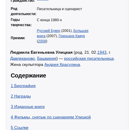
Гражданство:
Род
Писательница и сценарист
деятельности:
Годы
С конца 1980-х
творчества:
Русский Букер
(2001),
Большая
книга
(2007),
Гринцане Кавур
Премии:
(
2008
)
Людмила Евгеньевна Улицкая
(род. 21. 02.
1943
, г.
Давлеканово
,
Башкирия
) —
российская писательница
.
Жена скульптора
Андрея Красулина
.
Содержание
1
Биография
2
Награды
3
Изданные книги
4
Фильмы, снятые по сценариям Улицкой
5
Ссылки