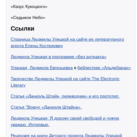
«Казус Кукоцкого»
«Седьмое Небо»
Ссылки
Страница Людмилы Улицкой на сайте ее литературного
агента Елены Костюкович
Людмила Улицкая в программе «Без антракта»
Улицкая, Людмила Евгеньевна
в
библиотеке «Альдебаран»
Творчество Людмилы Улицкой на сайте The Electronic
Literary
Статья «Даниэль Штайн, переводчик» и его прототип.
Статья "Вокруг «Даниэля Штайна».
Людмила Улицкая: Я дорожу своей свободой и чужую
уважаю. Интервью.
Рецензия на книги Детского проекта Людмилы Улицкой