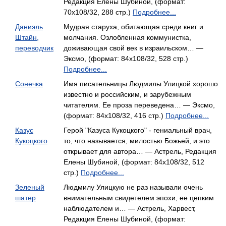
Редакция Елены Шубиной, (формат:
70x108/32, 288 стр.)
Подробнее...
Даниэль
Мудрая старуха, обитающая среди книг и
Штайн,
молчания. Озлобленная коммунистка,
переводчик
доживающая свой век в израильском… —
Эксмо, (формат: 84x108/32, 528 стр.)
Подробнее...
Сонечка
Имя писательницы Людмилы Улицкой хорошо
известно и российским, и зарубежным
читателям. Ее проза переведена… — Эксмо,
(формат: 84x108/32, 416 стр.)
Подробнее...
Казус
Герой "Казуса Кукоцкого" - гениальный врач,
Кукоцкого
то, что называется, милостью Божьей, и это
открывает для автора… — Астрель, Редакция
Елены Шубиной, (формат: 84x108/32, 512
стр.)
Подробнее...
Зеленый
Людмилу Улицкую не раз называли очень
шатер
внимательным свидетелем эпохи, ее цепким
наблюдателем и… — Астрель, Харвест,
Редакция Елены Шубиной, (формат: