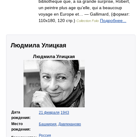
bibliotheque que, a sa grande surprise, Robert,
un peintre plus age qu'elle, qui a beaucoup
voyage en Europe et… — Gallimard, (формат:
110x180, 120 стр.)
Подробнее...
Collection Folio
Людмила Улицкая
Людмила Улицкая
Дата
21 февраля
1943
рождения:
Место
Башкирия
,
Давлеканово
рождения:
Россия