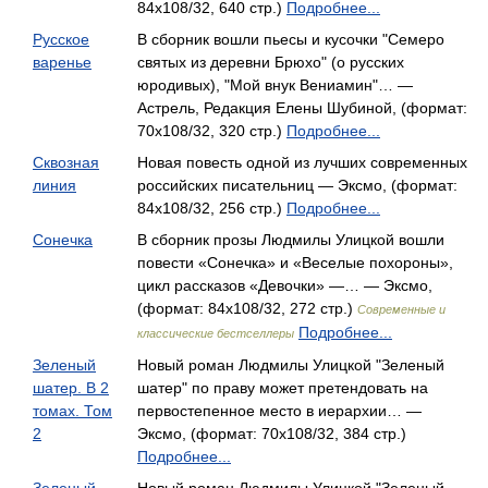
84x108/32, 640 стр.)
Подробнее...
Русское
В сборник вошли пьесы и кусочки "Семеро
варенье
святых из деревни Брюхо" (о русских
юродивых), "Мой внук Вениамин"… —
Астрель, Редакция Елены Шубиной, (формат:
70x108/32, 320 стр.)
Подробнее...
Сквозная
Новая повесть одной из лучших современных
линия
российских писательниц — Эксмо, (формат:
84x108/32, 256 стр.)
Подробнее...
Сонечка
В сборник прозы Людмилы Улицкой вошли
повести «Сонечка» и «Веселые похороны»,
цикл рассказов «Девочки» —… — Эксмо,
(формат: 84x108/32, 272 стр.)
Современные и
Подробнее...
классические бестселлеры
Зеленый
Новый роман Людмилы Улицкой "Зеленый
шатер. В 2
шатер" по праву может претендовать на
томах. Том
первостепенное место в иерархии… —
2
Эксмо, (формат: 70x108/32, 384 стр.)
Подробнее...