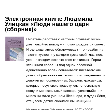
Электронная книга:
Людмила
Улицкая «Люди нашего царя
(сборник)»
Писатель работает с частным случаем: жизнь
дает какой-то повод – и потом рождается сюжет.
И однажды автор обнаруживает, что «разбит на
тысячи кусков, и у каждого куска свой глаз, нос,
ухо – в каждом осколке своя картинка». Герои
этой книги собраны под одной обложкой
единственно волей сочинителя: писательские
дочки, обремененные своим происхождением, и
девочки из послевоенных бараков, красавицы,
которые несут свою красоту как непосильную
ношу, и мечтательный слесарь, увлекшийся ни
много ни мало учением Штайнера, и чудак Лёня,
отец всем детям любимой им женщины…
Издательство: "Издательство АСТ"
(2005)