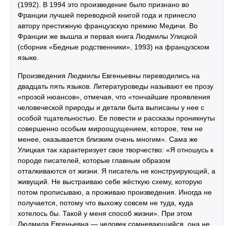
(1992). В 1994 это произведение было признано во
Франции лучшей переводной книгой года и принесло
автору престижную французскую премию Медичи. Во
Франции же вышла и первая книга Людмилы Улицкой
(сборник «Бедные родственники», 1993) на французском
языке.
Произведения Людмилы Евгеньевны переводились на
двадцать пять языков. Литературоведы называют ее прозу
«прозой нюансов», отмечая, что «тончайшие проявления
человеческой природы и детали быта выписаны у нее с
особой тщательностью. Ее повести и рассказы проникнуты
совершенно особым мироощущением, которое, тем не
менее, оказывается близким очень многим». Сама же
Улицкая так характеризует свое творчество: «Я отношусь к
породе писателей, которые главным образом
отталкиваются от жизни. Я писатель не конструирующий, а
живущий. Не выстраиваю себе жёсткую схему, которую
потом прописываю, а проживаю произведения. Иногда не
получается, потому что выхожу совсем не туда, куда
хотелось бы. Такой у меня способ жизни». При этом
Людмила Евгеньевна — человек сомневающийся, она не