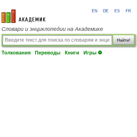
EN
DE
ES
FR
academic.ru
Словари и энциклопедии на Академике
Найти!
Толкования
Переводы
Книги
Игры ⚽