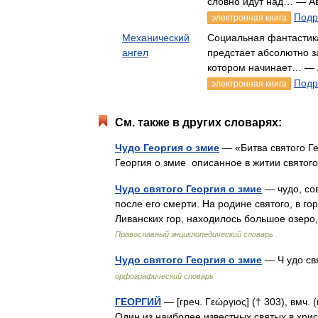
словно идут над… — А
Подр
электронная книга
Механический
Социальная фантастик
ангел
предстает абсолютно з
котором начинает… — 
Подр
электронная книга
См. также в других словарях:
Чудо Георгия о змие
— «Битва святого Ге
Георгия о змие описанное в житии свято
Чудо святого Георгия о змие
— чудо, со
после его смерти. На родине святого, в го
Ливанских гор, находилось большое озеро
Православный энциклопедический словарь
Чудо святого Георгия о змие
— Ч удо св
орфографический словарь
ГЕОРГИЙ
— [греч. Γεώργιος] († 303), вмч. (
Один из наиболее известных святых в христ