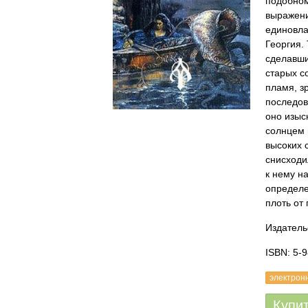
подобном
выражени
единовла
Георгия.
сделавши
старых со
пламя, з
последов
оно изыс
солнцем 
высоких 
снисходи
к нему н
определе
плоть от
Издатель
ISBN: 5-
электрон
Купи