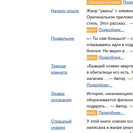
Подр
электронная книга
Начало опыта
Жанр "ужасы" с элемен
Оригинальное преломл
стиль. Этот рассказ… 
Подробнее...
книга
Подвальник
«– Ты сам боишься! – с
отказываясь идти в под
боялся. Не верил в… 
Подробнее...
книга
Темная
«Бывший хозяин кварти
комната
в обиталище его есть. 
наличии… — Автор,
Чу
Подробнее...
Лезвие
История, начинающаяся
осознания
оборачивается филосо
подарить… — Автор,
Ле
Подробнее...
книга
Страшный
У этой книги совсем о
снаряд
написана в жанре реал