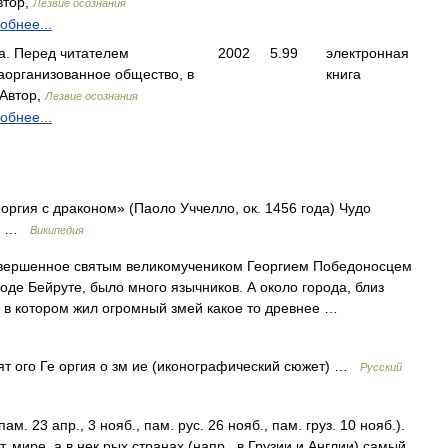
втор,
Лезвие осознания
обнее...
а. Перед читателем
2002
5.99
электронная
аорганизованное общество, в
книга
Автор,
Лезвие осознания
обнее...
оргия с драконом» (Паоло Уччелло, ок. 1456 года) Чудо
го …
Википедия
вершенное святым великомучеником Георгием Победоносцем
роде Бейруте, было много язычников. А около города, близ
, в котором жил огромный змей какое то древнее …
ят ого Ге оргия о зм ие (иконографический сюжет) …
Русский
пам. 23 апр., 3 нояб., пам. рус. 26 нояб., пам. груз. 10 нояб.).
. мире, а в нек рых странах (напр., в Грузии и Англии) самый