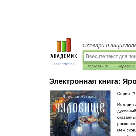
Словари и энциклоп
academic.ru
Толкования
Переводы
Электронная книга:
Яро
Серия: "
История 
духовный
сказанны
роскошны
меж скош