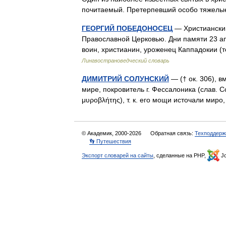
почитаемый. Претерпевший особо тяже
ГЕОРГИЙ ПОБЕДОНОСЕЦ
— Христианский
Православной Церковью. Дни памяти 23 ап
воин, христианин, уроженец Каппадокии 
Лингвострановедческий словарь
ДИМИТРИЙ СОЛУНСКИЙ
— († ок. 306), в
мире, покровитель г. Фессалоника (слав. С
μυροβλήτης), т. к. его мощи источали миро
© Академик, 2000-2026
Обратная связь:
Техподдерж
👣 Путешествия
Экспорт словарей на сайты
, сделанные на PHP,
Jo