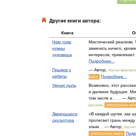
Другие книги автора:
Книга
О
Нам тоже
Мистический реализм. 
нужны
замечать ничего, кром
чудовища
интересов, привлекае
Подробнее...
Прыжок с
— Автор,
Научно-фантаст
орбиты
Подробнее...
книга
Умная пыль
Возможно, этот рассказ
и далекое будущее. Ми
том числе и…… — Авт
электронная кни
рассказы
Движущаяся
«В каждой шутке, как ш
скульптура
пролегает грань межд
злым… — Автор,
Научно
Подр
электронная книга