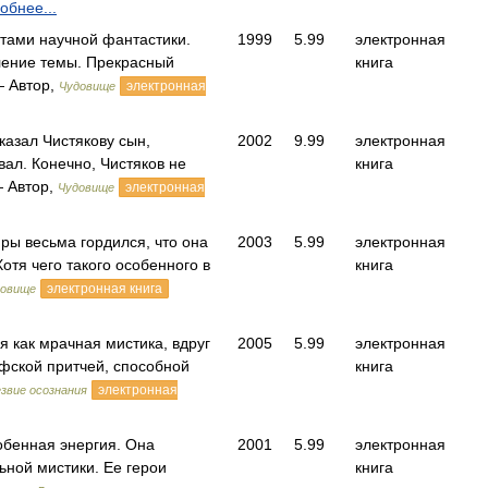
обнее...
тами научной фантастики.
1999
5.99
электронная
ение темы. Прекрасный
книга
— Автор,
электронная
Чудовище
казал Чистякову сын,
2002
9.99
электронная
вал. Конечно, Чистяков не
книга
— Автор,
электронная
Чудовище
ры весьма гордился, что она
2003
5.99
электронная
Хотя чего такого особенного в
книга
электронная книга
довище
 как мрачная мистика, вдруг
2005
5.99
электронная
фской притчей, способной
книга
электронная
звие осознания
собенная энергия. Она
2001
5.99
электронная
ьной мистики. Ее герои
книга