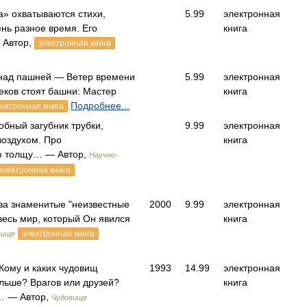
» охватываются стихи,
5.99
электронная
ень разное время. Его
книга
 Автор,
электронная книга
 над пашней — Ветер времени
5.99
электронная
еков стоят башни: Мастер
книга
Подробнее...
ектронная книга
обный загубник трубки,
9.99
электронная
воздухом. Про
книга
ю толщу… — Автор,
Научно-
электронная книга
 за знаменитые "неизвестные
2000
9.99
электронная
весь мир, который Он явился
книга
электронная книга
вище
 Кому и каких чудовищ
1993
14.99
электронная
льше? Врагов или друзей?
книга
… — Автор,
Чудовище