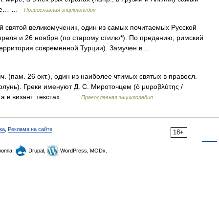
лые… …
Православная энциклопедия
 святой великомученик, один из самых почитаемых Русской
реля и 26 ноября (по старому стилю*). По преданию, римский
(территория современной Турции). Замучен в …
мч. (пам. 26 окт.), один из наиболее чтимых святых в правосл.
олунь). Греки именуют Д. С. Мироточцем (ὁ μυροβλύτης /
, а в визант. текстах… …
Православная энциклопедия
ка
,
Реклама на сайте
18+
omla,
Drupal,
WordPress, MODx.