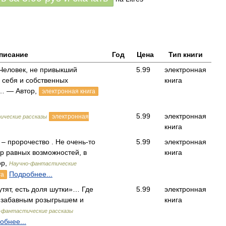
писание
Год
Цена
Тип книги
Человек, не привыкший
5.99
электронная
е себя и собственных
книга
т… — Автор,
электронная книга
5.99
электронная
электронная
ические рассказы
книга
 – пророчество . Не очень-то
5.99
электронная
р равных возможностей, в
книга
ор,
Научно-фантастические
Подробнее...
га
утят, есть доля шутки»… Где
5.99
электронная
у забавным розыгрышем и
книга
-фантастические рассказы
обнее...