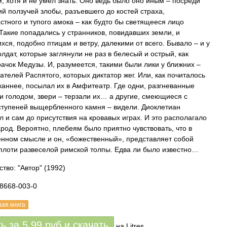
, хотя и не умел знать. Оно ведь было оно иным – посреди
й ползучей злобы, разъевшего до костей страха,
стного и тупого амока – как будто бы светящееся лицо
 Такие попадались у странников, повидавших земли, и
хся, подобно птицам и ветру, далекими от всего. Бывало – и у
лдат, которые заглянули не раз в белесый и острый, как
рачок Медузы. И, разумеется, такими были лики у ближних –
ателей Распятого, которых диктатор жег. Или, как почиталось
каннее, посылал их в Амфитеатр. Где одни, разгневанные
и голодом, звери – терзали их… а другие, смеющиеся с
ступеней выщербленного камня – видели. Диоклетиан
л и сам до присутствия на кровавых играх. И это располагало
арод. Вероятно, плебеям было приятно чувствовать, что в
нном смысле и он, «божественный», представляет собой
 плоти развеселой римской толпы. Едва ли было известно…
ство: "Автор"
(1992)
98668-003-0
ная книга
ть за
5.99
руб
и скачать
на Litres