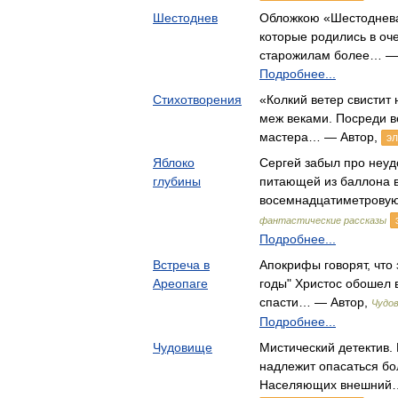
Шестоднев
Обложкою «Шестоднева
которые родились в оч
старожилам более… —
Подробнее...
Cтихотворения
«Колкий ветер свистит
меж веками. Посреди в
мастера… — Автор,
эл
Яблоко
Сергей забыл про неуд
глубины
питающей из баллона 
восемнадцатиметрову
фантастические рассказы
Подробнее...
Встреча в
Апокрифы говорят, что
Ареопаге
годы" Христос обошел 
спасти… — Автор,
Чудо
Подробнее...
Чудовище
Мистический детектив.
надлежит опасаться бо
Населяющих внешний