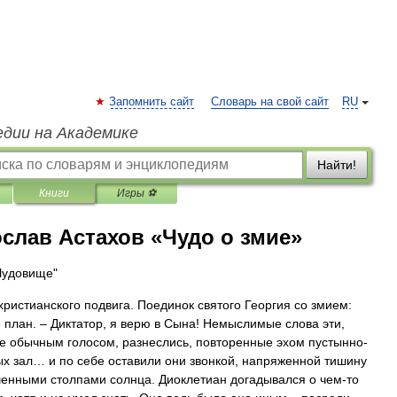
Запомнить сайт
Словарь на свой сайт
RU
едии на Академике
Найти!
Книги
Игры ⚽
слав Астахов «Чудо о змие»
Чудовище"
христианского подвига. Поединок святого Георгия со змием:
 план. – Диктатор, я верю в Сына! Немыслимые слова эти,
е обычным голосом, разнеслись, повторенные эхом пустынно-
х зал… и по себе оставили они звонкой, напряженной тишину
енными столпами солнца. Диоклетиан догадывался о чем-то