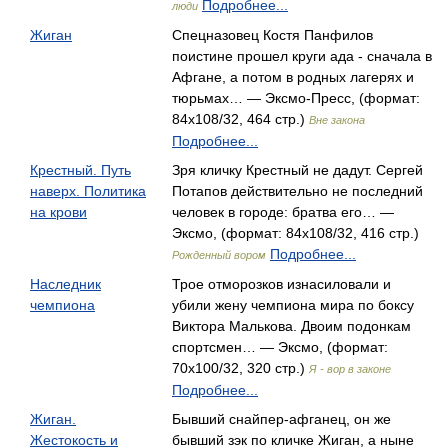
Подробнее...
люди
Жиган
Спецназовец Костя Панфилов
поистине прошел круги ада - сначала в
Афгане, а потом в родных лагерях и
тюрьмах… — Эксмо-Пресс, (формат:
84x108/32, 464 стр.)
Вне закона
Подробнее...
Крестный. Путь
Зря кличку Крестный не дадут. Сергей
наверх. Политика
Потапов действительно не последний
на крови
человек в городе: братва его… —
Эксмо, (формат: 84x108/32, 416 стр.)
Подробнее...
Рожденный вором
Наследник
Трое отморозков изнасиловали и
чемпиона
убили жену чемпиона мира по боксу
Виктора Малькова. Двоим подонкам
спортсмен… — Эксмо, (формат:
70x100/32, 320 стр.)
Я - вор в законе
Подробнее...
Жиган.
Бывший снайпер-афганец, он же
Жестокость и
бывший зэк по кличке Жиган, а ныне