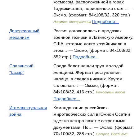
космосом, расположенной в горах
Таджикистана, периодически стал… —
Эксмо, (формат: 84x108/32, 320 стр.)
Подробнее...
Наемник. Контрактник
Диверсионный
Россия договорилась о продажах
механизм
военной техники в Латинскую Америку.
США, которые долго хозяйничали в
этом… — Эксмо, (формат: 84x108/32,
352 стр.)
Подробнее...
Славянский
Среди болот нашли труп молодой
"базар"
женщины. Жертва преступления
налицо, а следов никаких. Кругом
сплошная… — Эксмо, (формат:
84x108/32, 416 стр.)
Рожденный вором
Подробнее...
Интеллектуальная
Командование российских
война
миротворческих сил в Южной Осетии
ждет из центра пакет с секретными
документами. Но… — Эксмо, (формат:
70x100/32, 288 стр.)
Спецназ. Вежливые