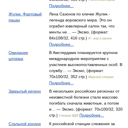
Подробнее...
Жулик. Фартовый
Леха Сазонов по кличке Жулик -
пацан
легенда воровского мира. Это он
ограбил ювелирный салон так, что
менты не… — Эксмо, (формат:
84x108/32, 416 стр.)
Я - вор в законе
Подробнее...
Ожидание
В Амстердаме планируется крупное
шторма
международное мероприятие с
участием высокопоставленных особ. В
службу… — Эксмо, (формат:
70x100/32, 352 стр.)
Морской спецназ
Подробнее...
Закрытый регион
В нескольких российских регионах от
неизвестной болезни стали массово
погибать сначала животные, а потом
и… — Эксмо, (формат: 70x100/32, 320
стр.)
Подробнее...
Спецназ ВДВ
Стальной кондор
К российской станции слежения за