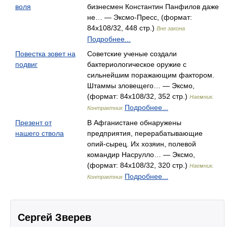
воля
бизнесмен Константин Панфилов даже
не… — Эксмо-Пресс, (формат:
84x108/32, 448 стр.)
Вне закона
Подробнее...
Повестка зовет на
Советские ученые создали
подвиг
бактериологическое оружие с
сильнейшим поражающим фактором.
Штаммы зловещего… — Эксмо,
(формат: 84x108/32, 352 стр.)
Наемник.
Подробнее...
Контрактник
Презент от
В Афганистане обнаружены
нашего ствола
предприятия, перерабатывающие
опий-сырец. Их хозяин, полевой
командир Насрулло… — Эксмо,
(формат: 84x108/32, 320 стр.)
Наемник.
Подробнее...
Контрактник
Сергей Зверев