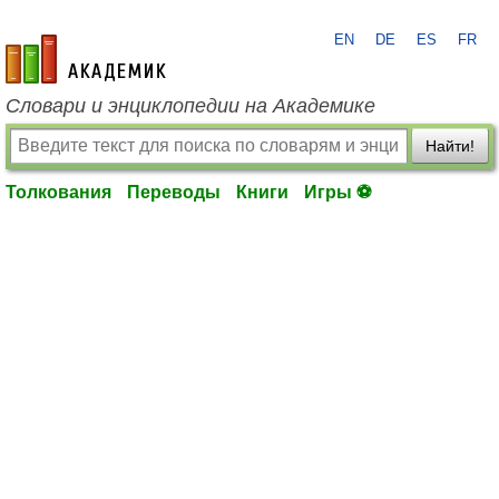
EN
DE
ES
FR
academic.ru
Словари и энциклопедии на Академике
Найти!
Толкования
Переводы
Книги
Игры ⚽