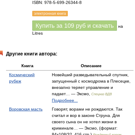
ISBN: 978-5-699-26344-8
электронная книга
Купить за
109
руб
и скачать
на
Litres
Другие книги автора:
Книга
Описание
Космический
Новейший разведывательный спутник,
рубеж
запущенный с космодрома в Плесецке,
внезапно теряет управление и
падает… — Эксмо,
Спецназ ВДВ
Подробнее...
Воровская масть
Говорят, ворами не рождаются. Так
считал и вор в законе Струна. Для
своего сына он не хотел жизни в
криминале… — Эксмо, (формат:
84x108/32, 416 стр.)
Рожденный вором