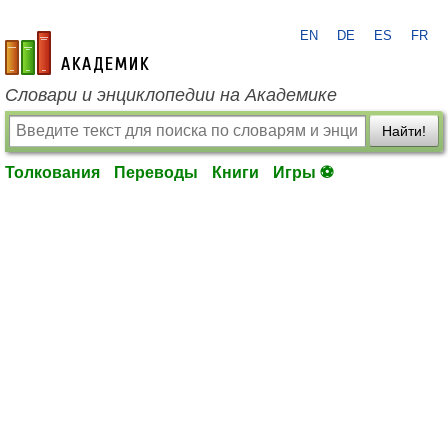
EN
DE
ES
FR
academic.ru
Словари и энциклопедии на Академике
Найти!
Толкования
Переводы
Книги
Игры ⚽