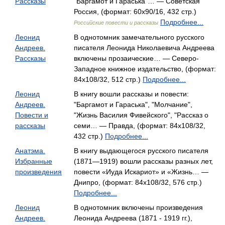
Рассказы
"Баргамот и Гараська"… — Советская
Россия, (формат: 60x90/16, 432 стр.)
Подробнее...
Российские повести и рассказы
Леонид
В однотомник замечательного русского
Андреев.
писателя Леонида Николаевича Андреева
Рассказы
включены прозаические… — Северо-
Западное книжное издательство, (формат:
84x108/32, 512 стр.)
Подробнее...
Леонид
В книгу вошли рассказы и повести:
Андреев.
"Баргамот и Гараська", "Молчание",
Повести и
"Жизнь Василия Фивейского", "Рассказ о
рассказы
семи… — Правда, (формат: 84x108/32,
432 стр.)
Подробнее...
Анатэма.
В книгу выдающегося русского писателя
Избранные
(1871—1919) вошли рассказы разных лет,
произведения
повести «Иуда Искариот» и «Жизнь… —
Днипро, (формат: 84x108/32, 576 стр.)
Подробнее...
Леонид
В однотомник включены произведения
Андреев.
Леонида Андреева (1871 - 1919 гг.),