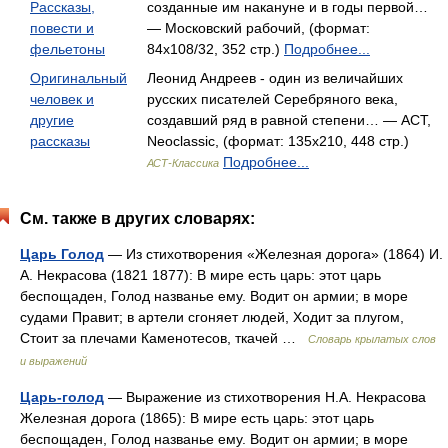
Рассказы,
созданные им накануне и в годы первой…
повести и
— Московский рабочий, (формат:
фельетоны
84x108/32, 352 стр.)
Подробнее...
Оригинальный
Леонид Андреев - один из величайших
человек и
русских писателей Серебряного века,
другие
создавший ряд в равной степени… — АСТ,
рассказы
Neoclassic, (формат: 135x210, 448 стр.)
Подробнее...
АСТ-Классика
См. также в других словарях:
Царь Голод
— Из стихотворения «Железная дорога» (1864) И.
А. Некрасова (1821 1877): В мире есть царь: этот царь
беспощаден, Голод названье ему. Водит он армии; в море
судами Правит; в артели сгоняет людей, Ходит за плугом,
Стоит за плечами Каменотесов, ткачей …
Словарь крылатых слов
и выражений
Царь-голод
— Выражение из стихотворения Н.А. Некрасова
Железная дорога (1865): В мире есть царь: этот царь
беспощаден, Голод названье ему. Водит он армии; в море