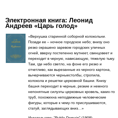
Электронная книга:
Леонид
Андреев «Царь голод»
«Верхушка старинной соборной колокольни.
Позади ее – ночное городское небо; внизу оно
резко окрашено заревом городских уличных
огней, вверху постепенно мутнеет, свинцовеет и
переходит в черную, нависающую, тяжелую тьму.
Там, где небо светло, на фоне его резко и
отчетливо, как вырезанные из черного картона,
вычерчиваются черныестолбы, стропила,
колокола и решетки церковной башни. Книзу
башня переходит в черные, резкие и немного
непонятные силуэты церковных кровель, каких-то
труб, похожихна неподвижные человеческие
фигуры, которые к чему-то прислушиваются,
статуй, заглядывающих вниз…»
Издательство: "Public Domain"
(1908)