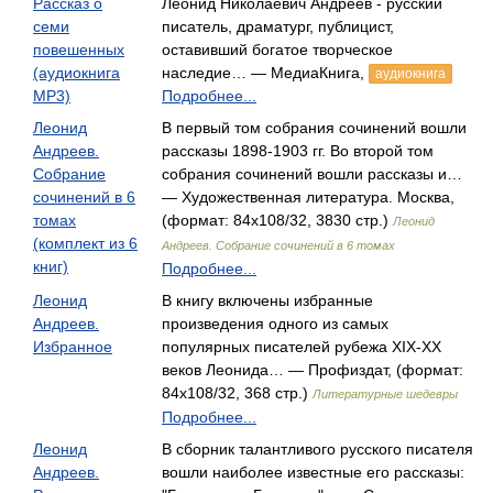
Рассказ о
Леонид Николаевич Андреев - русский
семи
писатель, драматург, публицист,
повешенных
оставивший богатое творческое
(аудиокнига
наследие… — МедиаКнига,
аудиокнига
MP3)
Подробнее...
Леонид
В первый том собрания сочинений вошли
Андреев.
рассказы 1898-1903 гг. Во второй том
Собрание
собрания сочинений вошли рассказы и…
сочинений в 6
— Художественная литература. Москва,
томах
(формат: 84x108/32, 3830 стр.)
Леонид
(комплект из 6
Андреев. Собрание сочинений в 6 томах
книг)
Подробнее...
Леонид
В книгу включены избранные
Андреев.
произведения одного из самых
Избранное
популярных писателей рубежа XIX-XX
веков Леонида… — Профиздат, (формат:
84x108/32, 368 стр.)
Литературные шедевры
Подробнее...
Леонид
В сборник талантливого русского писателя
Андреев.
вошли наиболее известные его рассказы: