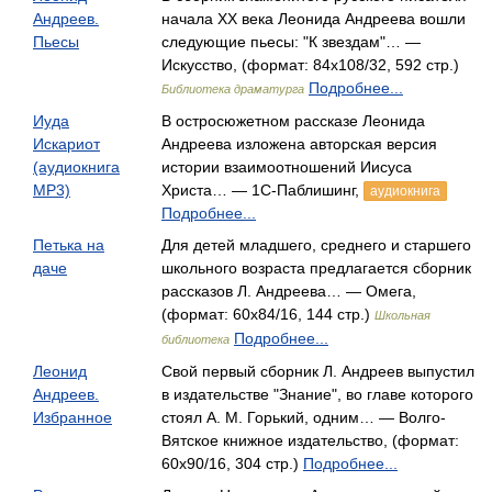
Андреев.
начала XX века Леонида Андреева вошли
Пьесы
следующие пьесы: "К звездам"… —
Искусство, (формат: 84x108/32, 592 стр.)
Подробнее...
Библиотека драматурга
Иуда
В остросюжетном рассказе Леонида
Искариот
Андреева изложена авторская версия
(аудиокнига
истории взаимоотношений Иисуса
MP3)
Христа… — 1С-Паблишинг,
аудиокнига
Подробнее...
Петька на
Для детей младшего, среднего и старшего
даче
школьного возраста предлагается сборник
рассказов Л. Андреева… — Омега,
(формат: 60x84/16, 144 стр.)
Школьная
Подробнее...
библиотека
Леонид
Свой первый сборник Л. Андреев выпустил
Андреев.
в издательстве "Знание", во главе которого
Избранное
стоял А. М. Горький, одним… — Волго-
Вятское книжное издательство, (формат:
60x90/16, 304 стр.)
Подробнее...