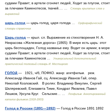
судами Правит; в артели сгоняет людей, Ходит за плугом, стоит
за плечами Каменотесов, ткачей.… …
Словарь крылатых слов и
выражений
царь-голод
— царь голод, царя голода …
Орфографический
словарь-справочник
Царь-голод
— крыл. сл. Выражение из стихотворения Н. А.
Некрасова «Железная дорога» (1865): В мире есть царь: этот
царь беспощаден, Голод названье ему. Водит он армии; в море
судами Правит; в артели сгоняет людей, Ходит за плугом, стоит
за плечами Каменотесов …
Универсальный дополнительный
практический толковый словарь И. Мостицкого
ГОЛОД
— 1921, ч/б, ПОФКО. жанр: агитфильм. реж.
Александр Иванов Гай, сц. Александр Иванов Гай, опер.
Николай Козловский. В ролях: Владимир Викулин, Сергей
Шкляревский, Елизавета Тиме, Кондрат Яковлев, Павел
Лешков, Урсула Круг. Сельские… …
Ленфильм. Аннотированный
каталог фильмов (1918-2003)
Голод в России (1891—1892)
— Голод в России 1891 1892