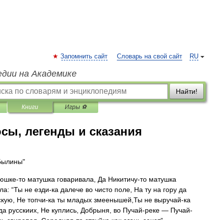
Запомнить сайт
Словарь на свой сайт
RU
едии на Академике
Найти!
Книги
Игры ⚽
сы, легенды и сказания
Былины"
шке-то матушка говаривала, Да Никитичу-то матушка
а: “Ты не езди-ка далече во чисто поле, На ту на гору да
кую, Не топчи-ка ты младых змеенышей,Ты не выручай-ка
 да русскиих, Не куплись, Добрыня, во Пучай-реке — Пучай-