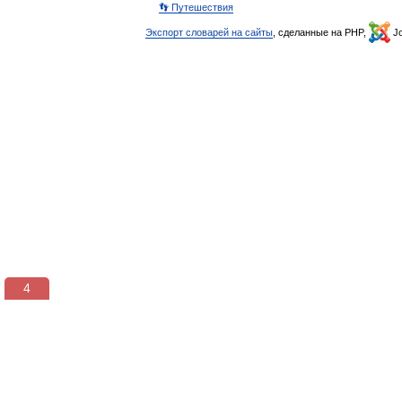
👣 Путешествия
Экспорт словарей на сайты
, сделанные на PHP,
Jo
3