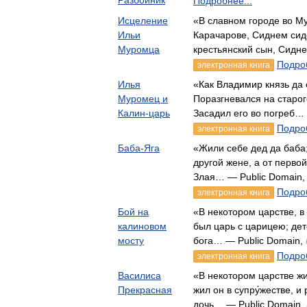
Разбойник
Подробнее...
Исцеление
«В славном городе во М
Ильи
Карачарове, Сиднем си
Муромца
крестьянский сын, Сидн
Подроб
электронная книга
Илья
«Как Владимир князь да 
Муромец и
Поразгневался на старо
Калин-царь
Засадил его во погреб…
Подроб
электронная книга
Баба-Яга
«Жили себе дед да баба;
другой жене, а от первой
Злая… — Public Domain
Подроб
электронная книга
Бой на
«В некотором царстве, в
калиновом
был царь с царицею; дет
мосту
бога… — Public Domain,
Подроб
электронная книга
Василиса
«В некотором царстве жи
Прекрасная
жил он в супру́жестве, и
дочь… — Public Domain,