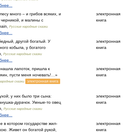
нее...
есу много – и грибов всяких, и
электронная
с черникой, и малины с
книга
main,
Русские народные сказки
нее...
бедный, другой богатый. У
электронная
ного кобыла, у богатого
книга
n,
Русские народные сказки
нее...
 нашла лапоток, пришла к
электронная
зяин, пусти меня ночевать!…»
книга
электронная книга
народные сказки
ухой; у них было три сына:
электронная
анушка-дурачок. Умные-то овец
книга
n,
Русские народные сказки
нее...
не в котором государстве жил-
электронная
ою. Живет он богатой рукой,
книга