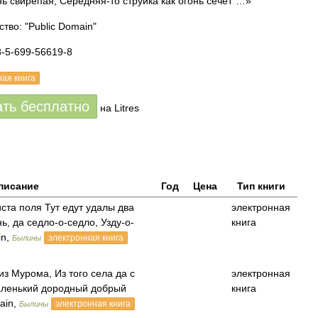
нь свирепая, Середняя-то струйка как огонь сечет”…»
тво: "Public Domain"
8-5-699-56619-8
ная книга
ать бесплатно
на Litres
писание
Год
Цена
Тип книги
иста поля Тут едут удалы два
электронная
ь, да седло-о-седло, Узду-о-
книга
in,
электронная книга
Былины
 из Мурома, Из того села да с
электронная
аленький дородный добрый
книга
ain,
электронная книга
Былины