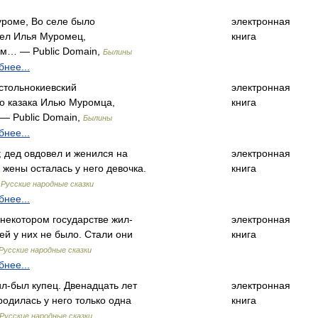
уроме, Во селе было
электронная
дел Илья Муромец,
книга
ем… — Public Domain,
Былины
нее...
стольнокиевский
электронная
го казака Илью Муромца,
книга
 — Public Domain,
Былины
нее...
 дед овдовел и женился на
электронная
 жены осталась у него девочка.
книга
,
Русские народные сказки
нее...
 некотором государстве жил-
электронная
ей у них не было. Стали они
книга
Русские народные сказки
нее...
л-был купец. Двенадцать лет
электронная
 родилась у него только одна
книга
Русские народные сказки