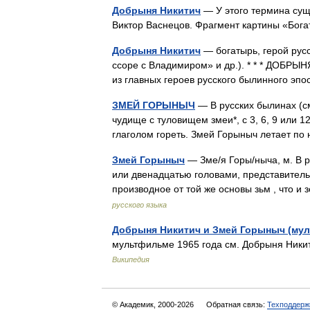
Добрыня Никитич
— У этого термина суще
Виктор Васнецов. Фрагмент картины «Б
Добрыня Никитич
— богатырь, герой рус
ссоре с Владимиром» и др.). * * * ДОБРЫ
из главных героев русского былинного э
ЗМЕЙ ГОРЫНЫЧ
— В русских былинах (см
чудище с туловищем змеи*, с 3, 6, 9 или 
глаголом гореть. Змей Горыныч летает п
Змей Горыныч
— Зме/я Горы/ныча, м. В р
или двенадцатью головами, представитель
производное от той же основы зьм , что и
русского языка
Добрыня Никитич и Змей Горыныч (му
мультфильме 1965 года см. Добрыня Ник
Википедия
© Академик, 2000-2026
Обратная связь:
Техподдерж