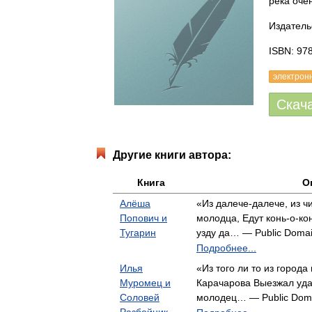
река оче
Издательс
ISBN: 97
электрон
Скач
Другие книги автора:
Книга
О
Алёша
«Из далече-далече, из ч
Попович и
молодца, Едут конь-о-кон
Тугарин
узду да… — Public Doma
Подробнее...
Илья
«Из того ли то из города
Муромец и
Карачарова Выезжал уд
Соловей
молодец… — Public Dom