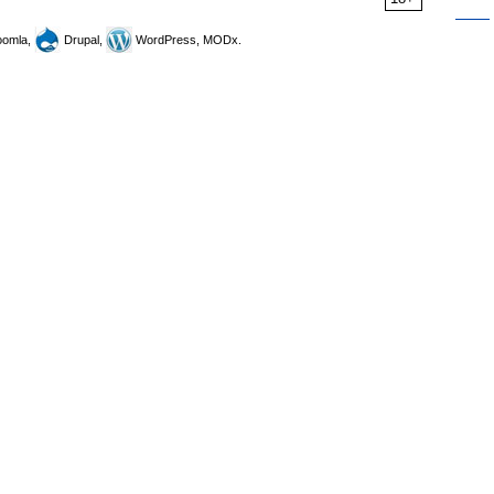
omla,
Drupal,
WordPress, MODx.