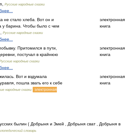
in,
Русские народные сказки
нее...
а не стало хлеба. Вот он и
электронная
 у барина. Чтобы было с чем
книга
n,
Русские народные сказки
нее...
обывку. Притомился в пути,
электронная
деревни, постучал в крайнюю
книга
Русские народные сказки
нее...
жилась. Вот и вздумала
электронная
уравля, пошла звать его к себе
книга
электронная
кие народные сказки
усских былин ( Добрыня и Змей , Добрыня сват , Добрыня в
клопедический словарь