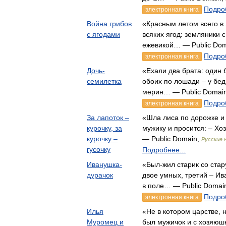
Подроб
электронная книга
Война грибов
«Красным летом всего в л
с ягодами
всяких ягод: земляники 
ежевикой… — Public Do
Подроб
электронная книга
Дочь-
«Ехали два брата: один 
семилетка
обоих по лошади – у бед
мерин… — Public Domai
Подроб
электронная книга
За лапоток –
«Шла лиса по дорожке и
курочку, за
мужику и просится: – Хо
курочку –
— Public Domain,
Русские 
гусочку
Подробнее...
Иванушка-
«Был-жил старик со стар
дурачок
двое умных, третий – Ив
в поле… — Public Domai
Подроб
электронная книга
Илья
«Не в котором царстве, 
Муромец и
был мужичок и с хозяюшк