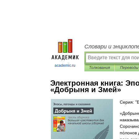
Словари и энциклоп
academic.ru
Толкования
Переводы
Электронная книга:
Эпо
«Добрыня и Змей»
Серия: "
«Добрыню
наказывал
Сорочинс
по́лонов