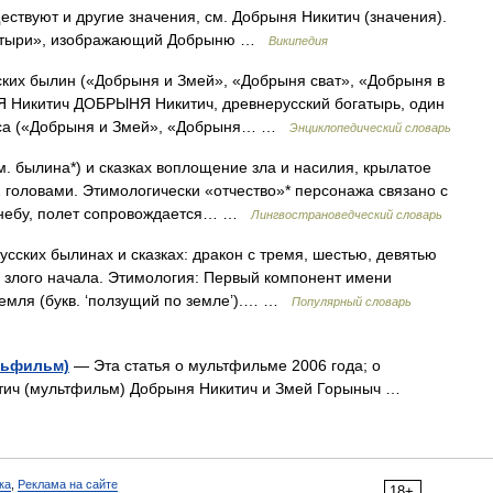
ствуют и другие значения, см. Добрыня Никитич (значения).
огатыри», изображающий Добрыню …
Википедия
ских былин («Добрыня и Змей», «Добрыня сват», «Добрыня в
НЯ Никитич ДОБРЫНЯ Никитич, древнерусский богатырь, один
поса («Добрыня и Змей», «Добрыня… …
Энциклопедический словарь
. былина*) и сказках воплощение зла и насилия, крылатое
12 головами. Этимологически «отчество»* персонажа связано с
о небу, полет сопровождается… …
Лингвострановедческий словарь
усских былинах и сказках: дракон с тремя, шестью, девятью
 злого начала. Этимология: Первый компонент имени
 земля (букв. ‘ползущий по земле’).… …
Популярный словарь
льфильм)
— Эта статья о мультфильме 2006 года; о
итич (мультфильм) Добрыня Никитич и Змей Горыныч …
ка
,
Реклама на сайте
18+