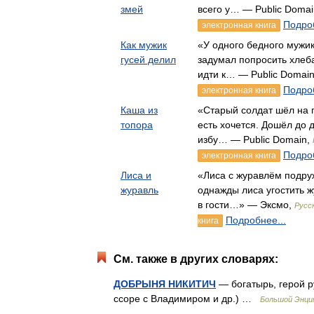
змей
всего у… — Public Doma
Подроб
электронная книга
Как мужик
«У одного бедного мужик
гусей делил
задумал попросить хлеба
идти к… — Public Domai
Подроб
электронная книга
Каша из
«Старый солдат шёл на п
топора
есть хочется. Дошёл до 
избу… — Public Domain,
Подроб
электронная книга
Лиса и
«Лиса с журавлём подру
журавль
однажды лиса угостить ж
в гости…» — Эксмо,
Русс
Подробнее...
книга
См. также в других словарях:
ДОБРЫНЯ НИКИТИЧ
— богатырь, герой р
ссоре с Владимиром и др.) …
Большой Энци