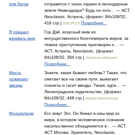
для богов
отправится с тихих окраин в легендарные
земли Невендаара? Будь он хоть… — АСТ,
Neoclassic, Астрель, (формат: 84x108/32,
416 стр.)
Подробнее...
DISCIPLES
Я пришел
Гор Дэй, искусный мим из
взорвать мир
могущественного Конгломерата миров, за
тяжкое преступление приговорен к… —
АСТ, Астрель, Neoclassic, (формат:
84x108/32, 384 стр.)
Звездный лабиринт
Подробнее...
Месть
Знаете, какая бывает любовь? Такая, что
пожирает
сметает все на своем пути, выжигает
звезды
планеты и гасит звезды. Такая, идти… —
Ленинградское издательство, (формат:
84x108/32, 448 стр.)
Боевая фантастика
Подробнее...
Мультилюди
Его зовут Эго. Он бежал в наш мир из
мира, в котором человеческое сознание
насильственно объединяется в… — АСТ,
АСТ Москва, Хранитель, Neoclassic,