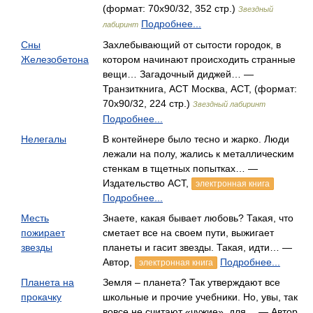
(формат: 70x90/32, 352 стр.)
Звездный
Подробнее...
лабиринт
Сны
Захлебывающий от сытости городок, в
Железобетона
котором начинают происходить странные
вещи… Загадочный диджей… —
Транзиткнига, АСТ Москва, АСТ, (формат:
70x90/32, 224 стр.)
Звездный лабиринт
Подробнее...
Нелегалы
В контейнере было тесно и жарко. Люди
лежали на полу, жались к металлическим
стенкам в тщетных попытках… —
Издательство АСТ,
электронная книга
Подробнее...
Месть
Знаете, какая бывает любовь? Такая, что
пожирает
сметает все на своем пути, выжигает
звезды
планеты и гасит звезды. Такая, идти… —
Автор,
Подробнее...
электронная книга
Планета на
Земля – планета? Так утверждают все
прокачку
школьные и прочие учебники. Но, увы, так
вовсе не считают «чужие», для… — Автор,