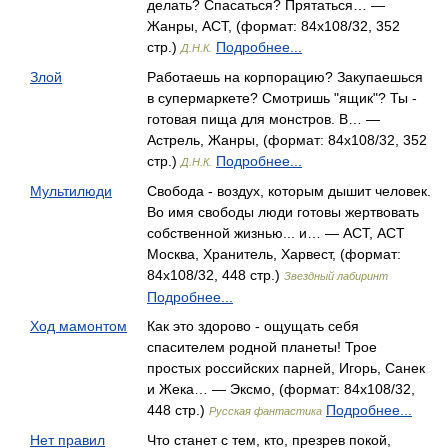
делать? Спасаться? Прятаться… —
Жанры, АСТ, (формат: 84x108/32, 352
стр.)
Подробнее...
Д.Н.К.
Злой
Работаешь на корпорацию? Закупаешься
в супермаркете? Смотришь "ящик"? Ты -
готовая пища для монстров. В… —
Астрель, Жанры, (формат: 84x108/32, 352
стр.)
Подробнее...
Д.Н.К.
Мультилюди
Свобода - воздух, которым дышит человек.
Во имя свободы люди готовы жертвовать
собственной жизнью... и… — АСТ, АСТ
Москва, Хранитель, Харвест, (формат:
84x108/32, 448 стр.)
Звездный лабиринт
Подробнее...
Ход мамонтом
Как это здорово - ощущать себя
спасителем родной планеты! Трое
простых российских парней, Игорь, Санек
и Жека… — Эксмо, (формат: 84x108/32,
448 стр.)
Подробнее...
Русская фантастика
Нет правил
Что станет с тем, кто, презрев покой,