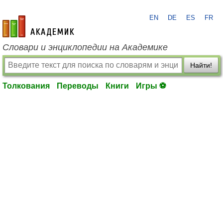
EN
DE
ES
FR
academic.ru
Словари и энциклопедии на Академике
Найти!
Толкования
Переводы
Книги
Игры ⚽