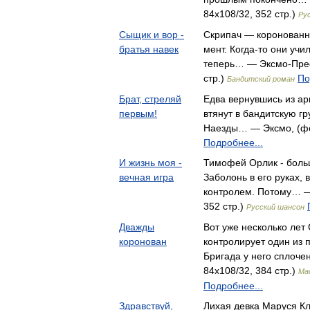
84x108/32, 352 стр.)
Ру
Сыщик и вор -
Скрипач — коронованны
братья навек
мент. Когда-то они учи
теперь… — Эксмо-Прес
стр.)
По
Бандитский роман
Брат, стреляй
Едва вернувшись из ар
первым!
втянут в бандитскую гр
Наезды… — Эксмо, (фор
Подробнее...
И жизнь моя -
Тимофей Орлик - больш
вечная игра
Заболонь в его руках, 
контролем. Потому… —
352 стр.)
Русский шансон
Дважды
Вот уже несколько лет
коронован
контролирует один из 
Бригада у него сплоч
84x108/32, 384 стр.)
Ма
Подробнее...
Здравствуй,
Лихая девка Маруся Кл