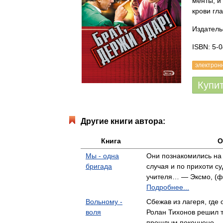
менты, и
крови гла
Издатель
ISBN: 5-
электрон
Купи
Другие книги автора:
Книга
О
Мы - одна
Они познакомились на 
бригада
случая и по прихоти су
учителя… — Эксмо, (фо
Подробнее...
Вольному -
Сбежав из лагеря, где 
воля
Ролан Тихонов решил 
прошлым покончено… 