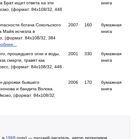
а Брат ищет ответа на эти
книга
смо, (формат: 84x108/32, 448
пасности богача Сокольского
2007
160
бумажная
а Майя исчезла в
книга
, (формат: 84x108/32, 384
обнее...
его, прошедшего огни и воды,
2001
330
бумажная
аза смерти, травят как
книга
есс, (формат: 84x108/32, 448
ти-дорожки бывшего
2006
170
бумажная
хонова и бандита Волока.
книга
ксмо, (формат: 84x108/32,
. в
1968
году) — русский писатель, автор детективов,