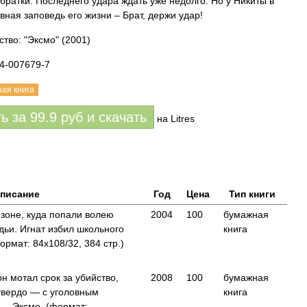
 братки. Последнего удара ждать уже недолго. Но у Никиты в
вная заповедь его жизни – Брат, держи удар!
ство: "Эксмо"
(2001)
04-007679-7
ная книга
ть за
99.9
руб
и скачать
на Litres
писание
Год
Цена
Тип книги
зоне, куда попали волею
2004
100
бумажная
дьи. Игнат избил школьного
книга
рмат: 84x108/32, 384 стр.)
он мотал срок за убийство,
2008
100
бумажная
твердо — с уголовным
книга
— Эксмо, (формат: