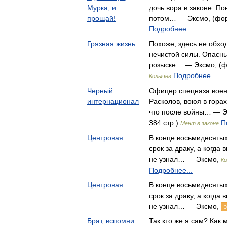
Мурка, и
дочь вора в законе. По
прощай!
потом… — Эксмо, (форм
Подробнее...
Грязная жизнь
Похоже, здесь не обхо
нечистой силы. Опасны
розыске… — Эксмо, (фо
Подробнее...
Колычев
Черный
Офицер спецназа воен
интернационал
Расколов, воюя в гора
что после войны… — Эк
384 стр.)
П
Мент в законе
Центровая
В конце восьмидесяты
срок за драку, а когда
не узнал… — Эксмо,
Ко
Подробнее...
Центровая
В конце восьмидесяты
срок за драку, а когда
не узнал… — Эксмо,
Брат, вспомни
Так кто же я сам? Как