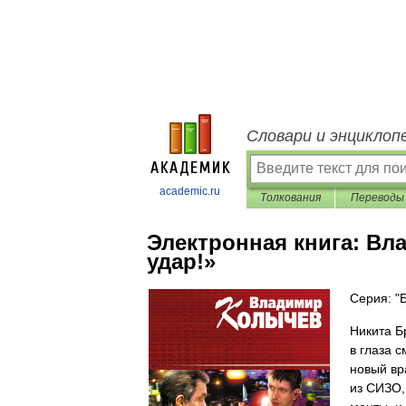
Словари и энциклоп
academic.ru
Толкования
Переводы
Электронная книга:
Вла
удар!»
Серия: "
Никита Б
в глаза с
новый вра
из СИЗО,