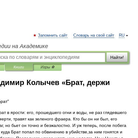
Запомнить сайт
Словарь на свой сайт
RU
едии на Академике
Найти!
Книги
Игры ⚽
димир Колычев «Брат, держи
Брат"
рат в ярости: его, прошедшего огни и воды, не раз глядевшего
мерти, травят как зеленого фраера. Кто бы он ни был, его
г, но бьет он точно и безжалостно. И уж теперь, после побега
 куда Брат попал по обвинению в убийстве,за ним гонятся и