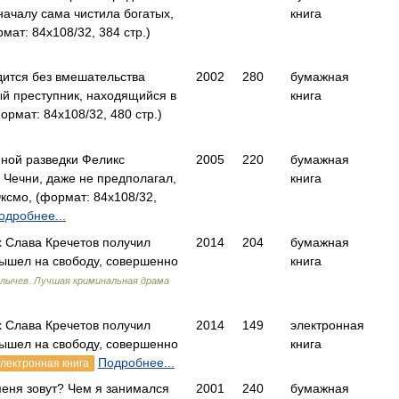
началу сама чистила богатых,
книга
ат: 84x108/32, 384 стр.)
дится без вмешательства
2002
280
бумажная
й преступник, находящийся в
книга
рмат: 84x108/32, 480 стр.)
ной разведки Феликс
2005
220
бумажная
х Чечни, даже не предполагал,
книга
смо, (формат: 84x108/32,
одробнее...
х Слава Кречетов получил
2014
204
бумажная
 вышел на свободу, совершенно
книга
лычев. Лучшая криминальная драма
х Слава Кречетов получил
2014
149
электронная
 вышел на свободу, совершенно
книга
Подробнее...
электронная книга
 меня зовут? Чем я занимался
2001
240
бумажная