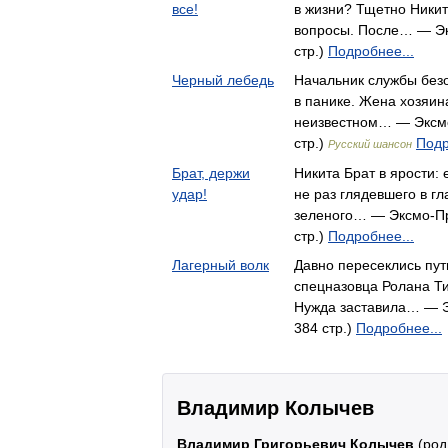
все!
в жизни? Тщетно Никит
вопросы. После… — Эк
стр.)
Подробнее...
Черный лебедь
Начальник службы безо
в панике. Жена хозяин
неизвестном… — Эксмо
стр.)
Подр
Русский шансон
Брат, держи
Никита Брат в ярости: 
удар!
не раз глядевшего в гл
зеленого… — Эксмо-Пр
стр.)
Подробнее...
Лагерный волк
Давно пересеклись пу
спецназовца Ролана Ти
Нужда заставила… — Э
384 стр.)
Подробнее...
Владимир Колычев
Владимир Григорьевич Колычев
(род