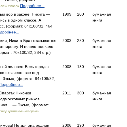
Подробнее...
сский шансон
й вор в законе. Никита —
1999
200
бумажная
лись в одном классе. А
книга
с, (формат: 84x108/32, 464
дробнее...
мии, Никита Брат оказывается
2003
280
бумажная
уппировку. И пошло-поехало...
книга
мат: 70x100/32, 384 стр.)
ой человек. Весь городок
2008
130
бумажная
все схвачено, все под
книга
 Эксмо, (формат: 84x108/32,
Подробнее...
 Спартак Никонов
2011
300
бумажная
подмосковных рынков.
книга
енная… — Эксмо, (формат:
стер криминальной драмы
имова! Не зря она родная
2006
190
бумажная