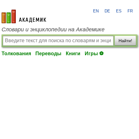
EN
DE
ES
FR
academic.ru
Словари и энциклопедии на Академике
Найти!
Толкования
Переводы
Книги
Игры ⚽