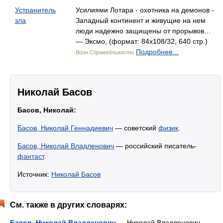
Устранитель
Усилиями Лотара - охотника на демонов -
зла
Западный континент и живущие на нем
люди надежно защищены от прорывов…
— Эксмо, (формат: 84x108/32, 640 стр.)
Подробнее...
Воин Справедливости
Николай Басов
Басов, Николай:
Басов, Николай Геннадиевич
— советский
физик
.
Басов, Николай Владленович
— российский писатель-
фантаст
.
Источник:
Николай Басов
См. также в других словарях:
Басов, Николай Владленович
— Николай Владленович