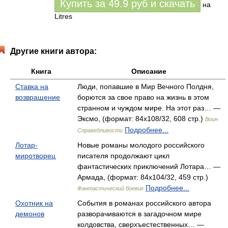
Купить за
49.9
руб
и скачать
на
Litres
Другие книги автора:
Книга
Описание
Ставка на
Люди, попавшие в Мир Вечного Полдня,
возвращение
борются за свое право на жизнь в этом
странном и чуждом мире. На этот раз… —
Эксмо, (формат: 84x108/32, 608 стр.)
Воин
Подробнее...
Справедливости
Лотар-
Новые романы молодого российского
миротворец
писателя продолжают цикл
фантастических приключений Лотара… —
Армада, (формат: 84x104/32, 459 стр.)
Подробнее...
Фантастический боевик
Охотник на
События в романах российского автора
демонов
разворачиваются в загадочном мире
колдовства, сверхъестественных… —