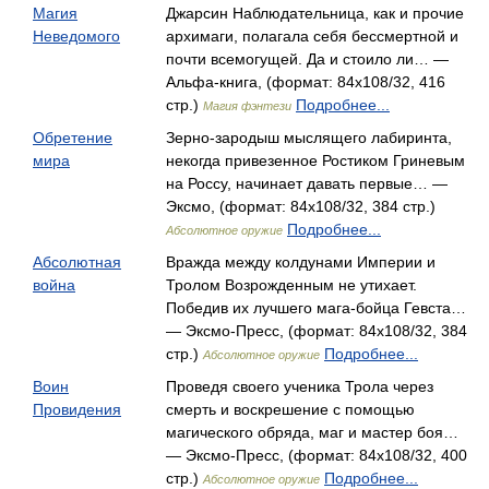
Магия
Джарсин Наблюдательница, как и прочие
Неведомого
архимаги, полагала себя бессмертной и
почти всемогущей. Да и стоило ли… —
Альфа-книга, (формат: 84x108/32, 416
стр.)
Подробнее...
Магия фэнтези
Обретение
Зерно-зародыш мыслящего лабиринта,
мира
некогда привезенное Ростиком Гриневым
на Россу, начинает давать первые… —
Эксмо, (формат: 84x108/32, 384 стр.)
Подробнее...
Абсолютное оружие
Абсолютная
Вражда между колдунами Империи и
война
Тролом Возрожденным не утихает.
Победив их лучшего мага-бойца Гевста…
— Эксмо-Пресс, (формат: 84x108/32, 384
стр.)
Подробнее...
Абсолютное оружие
Воин
Проведя своего ученика Трола через
Провидения
смерть и воскрешение с помощью
магического обряда, маг и мастер боя…
— Эксмо-Пресс, (формат: 84x108/32, 400
стр.)
Подробнее...
Абсолютное оружие