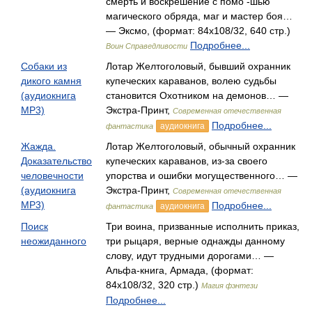
смерть и воскрешение с помо -шью
магического обряда, маг и мастер боя…
— Эксмо, (формат: 84x108/32, 640 стр.)
Подробнее...
Воин Справедливости
Собаки из
Лотар Желтоголовый, бывший охранник
дикого камня
купеческих караванов, волею судьбы
(аудиокнига
становится Охотником на демонов… —
MP3)
Экстра-Принт,
Современная отечественная
Подробнее...
аудиокнига
фантастика
Жажда.
Лотар Желтоголовый, обычный охранник
Доказательство
купеческих караванов, из-за своего
человечности
упорства и ошибки могущественного… —
(аудиокнига
Экстра-Принт,
Современная отечественная
MP3)
Подробнее...
аудиокнига
фантастика
Поиск
Три воина, призванные исполнить приказ,
неожиданного
три рыцаря, верные однажды данному
слову, идут трудными дорогами… —
Альфа-книга, Армада, (формат:
84x108/32, 320 стр.)
Магия фэнтези
Подробнее...