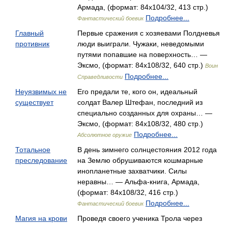
Армада, (формат: 84x104/32, 413 стр.)
Подробнее...
Фантастический боевик
Главный
Первые сражения с хозяевами Полдневья
противник
люди выиграли. Чужаки, неведомыми
путями попавшие на поверхность… —
Эксмо, (формат: 84x108/32, 640 стр.)
Воин
Подробнее...
Справедливости
Неуязвимых не
Его предали те, кого он, идеальный
существует
солдат Валер Штефан, последний из
специально созданных для охраны… —
Эксмо, (формат: 84x108/32, 480 стр.)
Подробнее...
Абсолютное оружие
Тотальное
В день зимнего солнцестояния 2012 года
преследование
на Землю обрушиваются кошмарные
инопланетные захватчики. Силы
неравны… — Альфа-книга, Армада,
(формат: 84x108/32, 416 стр.)
Подробнее...
Фантастический боевик
Магия на крови
Проведя своего ученика Трола через